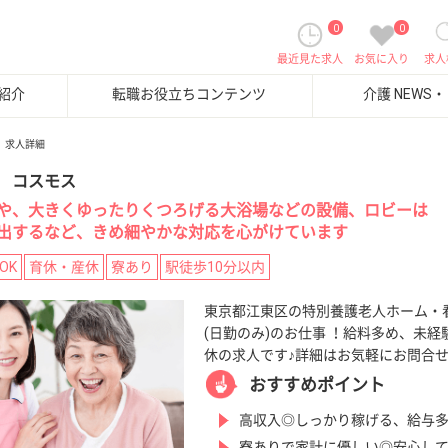
0
0
最近見た求人
お気に入り
求人
紹介
転職お役立ちコンテンツ
介護 NEWS
求人詳細
 コスモス
や、大きくゆったりくつろげる大浴場などの設備、ロビーは
出するなど、きめ細やかな対応を心がけています
OK
育休・産休
寮あり
駅徒歩10分以内
東京都江東区の特別養護老人ホーム・
(日勤のみ)のお仕事 ！給料多め、未経
休の求人です♪詳細はお気軽にお問合
おすすめポイント
高収入◎しっかり稼げる、給与
寮ありで家計に優しい◎安心し