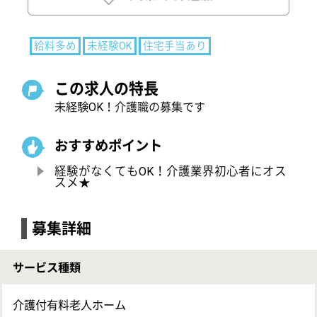
経験がなくてもOK！介護業界初心者にオス
スメ★
募集詳細
サービス種類
介護付有料老人ホーム
募集職種
介護職
給与
給料多め
月給：255,000円〜275,000円
基本給：110,000円〜130,000円
処遇改善手当：15,000円
介護手当 10,000円～10,000円
住宅手当 20,000円～20,000円
経験手当 ～25,000円
精勤手当 5,000円
家族手当 10,000円