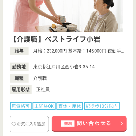
未経験OK
賞与4か月以上
車通勤OK
育休・産休
駅徒歩10分以内
機能訓練指導員 正社員(日勤のみ)
給与
月給：222,800円〜247,800円
職種
その他
賞与4か月以上
育休・産休
駅徒歩10分以内
すべての求人情報(全4件)
サービス紹介
クリックジョブ介護とは