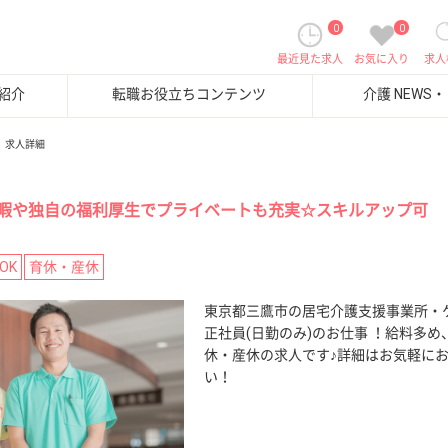
0
0
最近見た求人
お気に入り
求人
紹介
転職お役立ちコンテンツ
介護 NEWS
求人詳細
暇や独自の福利厚生でプライベートも充実☆スキルアップ可
OK
育休・産休
東京都三鷹市の居宅介護支援事業所・
正社員(日勤のみ)のお仕事 ！給料多め
休・産休の求人です♪詳細はお気軽に
い！