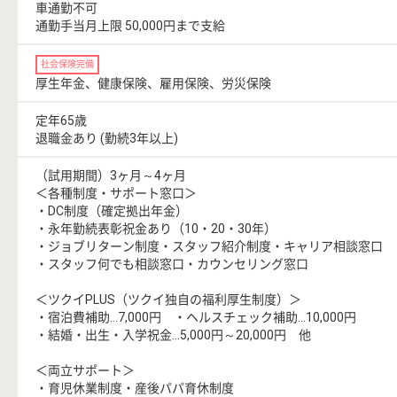
車通勤不可
通勤手当月上限 50,000円まで支給
社会保険完備
厚生年金、健康保険、雇用保険、労災保険
定年65歳
退職金あり (勤続3年以上)
（試用期間）3ヶ月～4ヶ月
＜各種制度・サポート窓口＞
・DC制度（確定拠出年金）
・永年勤続表彰祝金あり（10・20・30年）
・ジョブリターン制度・スタッフ紹介制度・キャリア相談窓口
・スタッフ何でも相談窓口・カウンセリング窓口
＜ツクイPLUS（ツクイ独自の福利厚生制度）＞
・宿泊費補助…7,000円 ・ヘルスチェック補助…10,000円
・結婚・出生・入学祝金…5,000円～20,000円 他
＜両立サポート＞
・育児休業制度・産後パパ育休制度