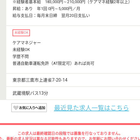
※経験者基本給 183,000円～210,000円（ケアマネ経験2年以上）
昇給：あり 年1回 0円～5,000円／月
給与支払日：毎月末日締 翌月20日支払い
未経験OK
ケアマネジャー
未経験OK
学歴不問
普通自動車運転免許（AT限定可）あれば尚可
東京都三鷹市上連雀7-20-14
武蔵境駅バス13分
最近見た求人一覧はこちら
この求人は最終確認日の段階では募集を行なっておりません。
た、最新の求人状況は異なる可能性もありますので、お気軽にお問い合わせくださ