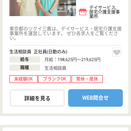
WEB問合せ
詳細を見る
ツクイ・サンシャイン三鷹深大寺
東京都三鷹市深
大寺2-21-17
武蔵境駅バス11
分
介護付有料老人
ホーム
ツクイのサービスを利用される全てのご利用者様にと
って、安心で十分ご満足頂けるサービスを提供するた
めに、自らの健康管理に努め、専門的な知識と技術を
もってご利用者様のニーズに沿うことができるよう継
続してサービスの改善を図ります。
生活相談員 正社員(日勤のみ)
給与
月給：198,625円〜219,625円
職種
生活相談員
未経験OK
ブランクOK
育休・産休
WEB問合せ
詳細を見る