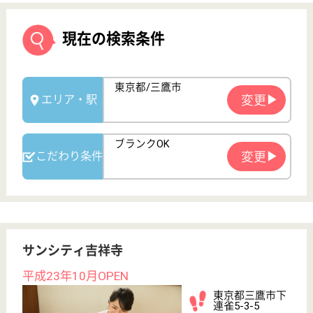
サンシティ吉祥寺
平成23年10月OPEN
東京都三鷹市下
連雀5-3-5
吉祥寺駅バス20
分, 仙川駅バス
20分
住宅型有料老人
ホーム
お客様お一人お一人に、ご自分らしく豊かな人生をお
過ごしいただけるよう、おもてなしの心とサービスを
提供しています。共にお客様のご期待に応えていける
スタッフを募集します！社会保険完備、交通費支給、
昇給あり、育児休業取得実績あり！会社独自の研修制
度も充実しているので、安心して就業できます◎
ケアマネジャー 正社員(日勤のみ)
給与
月給：301,000円
職種
ケアマネジャー
給料多め
休み多め
未経験OK
車通勤OK
ブランクOK
育休・産休