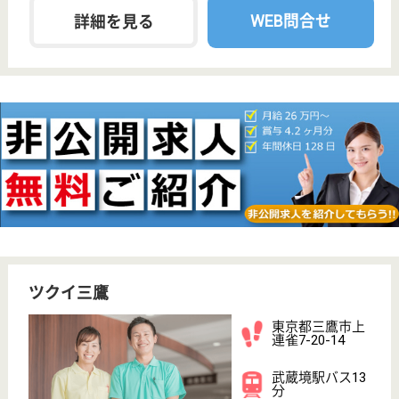
職種
生活相談員
未経験OK
ブランクOK
育休・産休
WEB問合せ
詳細を見る
ツクイ世田谷経堂吉祥寺出張所
東京都三鷹市下
連雀5-9-16
三鷹駅バス10分,
吉祥寺駅バス10
分
訪問介護
東京都のツクイ世田谷経堂吉祥寺出張所は、訪問介護
を運営しています。 ぜひ各求人をご覧ください。
介護職 パート(日勤のみ)
給与
時給：1,490円〜2,290円
職種
介護職
給料多め
未経験OK
ブランクOK
育休・産休
正社員登用制度