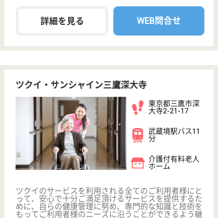
現在の検索条件
東京都/三鷹市
変更
エリア・駅
ブランクOK
変更
こだわり条件
;
事業所情報の一部は、厚生労働省の介護事業所・生活関連情報
検索「介護サービス情報公表システム 」から転載しておりま
す。