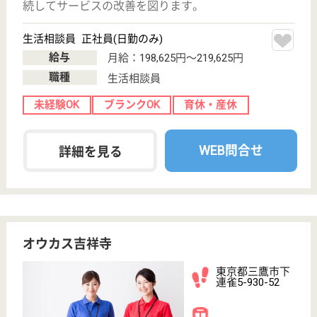
介護の転職支援サービスお申込み
30
簡単
登録
秒
保有資格を選択してくださ
誕生年を入
い
誕生年
必須
保有資格
必須
初任者研修
実務者研修
(ヘルパー2級)
(ヘルパー1級)
介護福祉士
社会福祉士
戻る
ケアマネジャー
PT
次のステッ
OT
その他・なし
次のステップへ