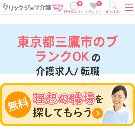
0
0
最近見た求人
お気に入り
求人検索
東京都三鷹市のブ
ランクOK
の
介護求人/ 転職
現在の検索条件
東京都/三鷹市
変更
エリア・駅
ブランクOK
変更
こだわり条件