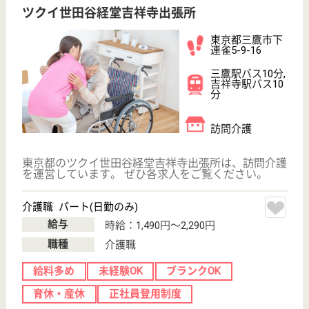
オウカス吉祥寺
東京都三鷹市下
連雀5-930-52
三鷹駅車9分
サービス付き高
齢者向け住宅
東京都のオウカス吉祥寺は、サービス付き高齢者向け
住宅を運営しています。 ぜひ各求人をご覧くださ
い。
相談員 正社員(日勤のみ)
給与
月給：255,000円〜
職種
生活相談員
給料多め
無資格可
未経験OK
ブランクOK
育休・産休
WEB問合せ
詳細を見る