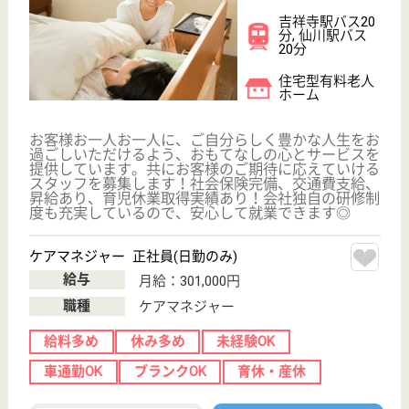
WEB問合せ
詳細を見る
ツクイ三鷹
東京都三鷹市上
連雀7-20-14
武蔵境駅バス13
分
デイサービス,
居宅介護支援事
業所
東京都のツクイ三鷹は、デイサービス・居宅介護支援
事業所を運営しています。 ぜひ各求人をご覧くださ
い。
生活相談員 正社員(日勤のみ)
給与
月給：198,625円〜219,625円