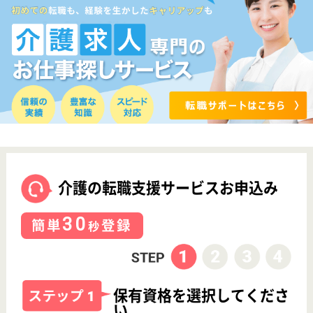
看護師の求人・転職なら
『クリックジョブ看護』
介護職求人支援サービス『クリックジョブ介護』運営会社:
ライフワンズ株式会社 ( 厚生労働大臣許可 )13- ユ -303765
Copyright©LifeOnes Ltd. All Rights Reserved
?>