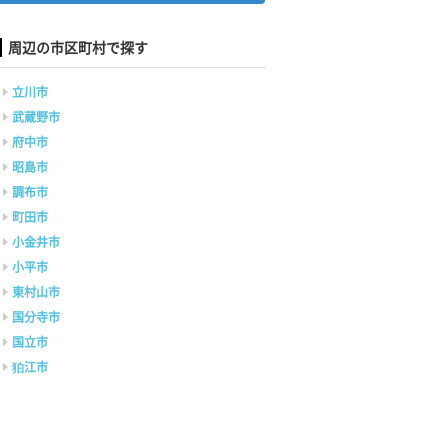
周辺の市区町村で探す
立川市
武蔵野市
府中市
昭島市
調布市
町田市
小金井市
小平市
東村山市
国分寺市
国立市
狛江市