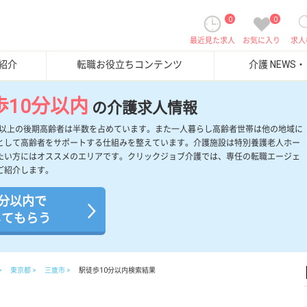
0
0
最近見た求人
お気に入り
求人
紹介
転職お役立ちコンテンツ
介護 NEWS
歩10分以内
の介護求人情報
歳以上の後期高齢者は半数を占めています。また一人暮らし高齢者世帯は他の地域に
として高齢者をサポートする仕組みを整えています。介護施設は特別養護老人ホー
たい方にはオススメのエリアです。クリックジョブ介護では、専任の転職エージェ
ご紹介します。
0分以内で
してもらう
東京都
三鷹市
駅徒歩10分以内検索結果