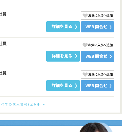
社員
社員
社員
すべての求人情報(全6件)