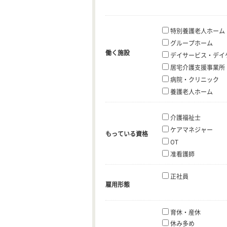
特別養護老人ホーム
グループホーム
働く施設
デイサービス・デイ
居宅介護支援事業所
病院・クリニック
養護老人ホーム
介護福祉士
ケアマネジャー
もっている資格
OT
准看護師
正社員
雇用形態
育休・産休
休み多め