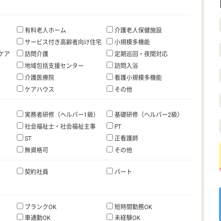
有料老人ホーム
介護老人保健施設
サービス付き高齢者向け住宅
小規模多機能
ケア
訪問介護
定期巡回・夜間対応
地域包括支援センター
訪問入浴
介護医療院
看護小規模多機能
ケアハウス
その他
実務者研修（ヘルパー1級）
基礎研修（ヘルパー2級）
社会福祉士・社会福祉主事
PT
ST
正看護師
無資格可
その他
契約社員
パート
ブランクOK
短時間勤務OK
車通勤OK
未経験OK