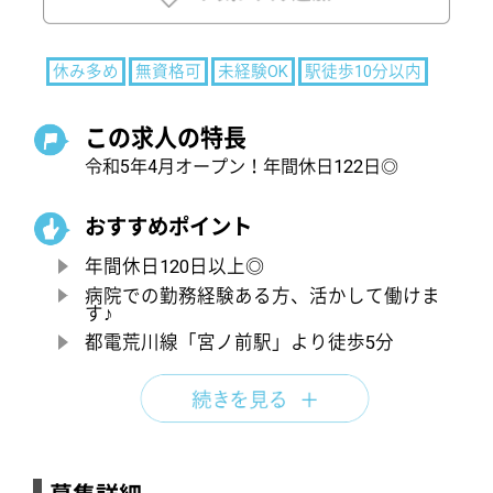
年間休日120日以上◎
病院での勤務経験ある方、活かして働けま
す♪
都電荒川線「宮ノ前駅」より徒歩5分
募集詳細
サービス種類
病院
募集職種
ナースエイド（看護補助者）
給与
月給：225,500円〜248,700円
基本給：155,800円〜179,000円
夜勤手当：11,000円／回・4回／月
職務手当 15,000円
調整手当 10,700円