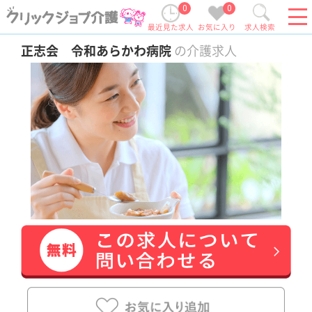
0
0
最近見た求人
お気に入り
求人検索
正志会 令和あらかわ病院
の介護求人
休み多め
無資格可
未経験OK
駅徒歩10分以内
この求人の特長
令和5年4月オープン！年間休日122日◎
おすすめポイント