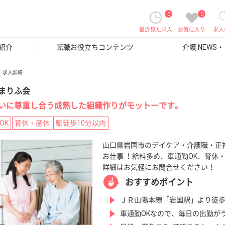
0
0
最近見た求人
お気に入り
求人
紹介
転職お役立ちコンテンツ
介護 NEWS
求人詳細
まりふ会
いに尊重し合う成熟した組織作りがモットーです。
OK
育休・産休
駅徒歩10分以内
山口県岩国市のデイケア・介護職・正社
お仕事 ！給料多め、車通勤OK、育休
詳細はお気軽にお問合せください！
おすすめポイント
ＪＲ山陽本線「岩国駅」より徒歩
車通勤OKなので、毎日の出勤が