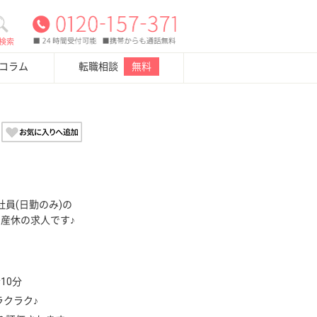
検索
・コラム
転職相談
無料
員(日勤のみ)の
・産休の求人です♪
10分
ラクラク♪