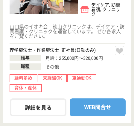
一仁会 天王園
山口県周南市大
河内1109-2
大河内駅徒歩13
分
特別養護老人ホ
ーム, デイサー
ビス, グループ
ホーム...
山口県の一仁会 天王園は、特別養護老人ホーム・デ
イサービス・グループホームを運営しています。 ぜ
ひ各求人をご覧ください。
介護職 正社員
給与
月給：184,080円〜
職種
介護職
無資格可
未経験OK
賞与4か月以上
車通勤OK
育休・産休
WEB問合せ
詳細を見る
看護職 正社員(日勤のみ)
給与
月給：200,810円〜214,010円