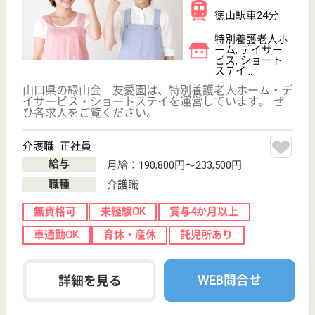
グループホーム熊毛
介護は「人」を介して提供されるもの☆徹底した
人材育成システムを整えているので安心です◎
山口県周南市呼
坂本町9-7
高水駅徒歩13分
グループホーム,
小規模多機能
心のこもった、高い品質の介護サービスを提供できる
スタッフの育成、人づくりこそが介護の原点と捉え、
人づくりのためのきめ細やかな人材育成システムを準
備しています。「人」を育てるから「人」が育つ環境
づくりを目指していますので、介護の仕事を通して自
分も成長して行きたいという方の応募をお持ちしてい
ます。
介護職 契約社員(日勤のみ)