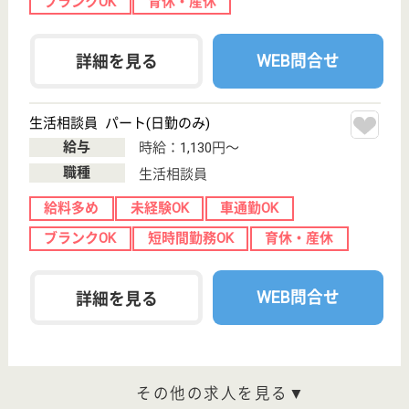
介護職 正社員(日勤のみ)
給与
月給：219,328円〜242,028円
職種
介護職
給料多め
未経験OK
車通勤OK
育休・産休
WEB問合せ
詳細を見る
現在の検索条件
山口県/周南市
変更
エリア・駅
変更
こだわり条件
;
事業所情報の一部は、厚生労働省の介護事業所・生活関連情報
検索「介護サービス情報公表システム 」から転載しておりま
す。