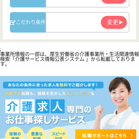
看護師の求人・転職なら
『クリックジョブ看護』
介護職求人支援サービス『クリックジョブ介護』運営会社:
ライフワンズ株式会社 ( 厚生労働大臣許可 )13- ユ -303765
Copyright©LifeOnes Ltd. All Rights Reserved
?>