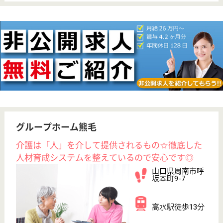
給与
月給：183,328円〜204,360円
職種
介護職
無資格可
未経験OK
車通勤OK
育休・産休
WEB問合せ
詳細を見る
介護職 正社員(日勤のみ)
給与
月給：204,328円〜227,028円
職種
介護職
未経験OK
車通勤OK
育休・産休
WEB問合せ
詳細を見る
イオキ会 徳山クリニック
山口県周南市栗
屋839-1
櫛ヶ浜駅徒歩14
分