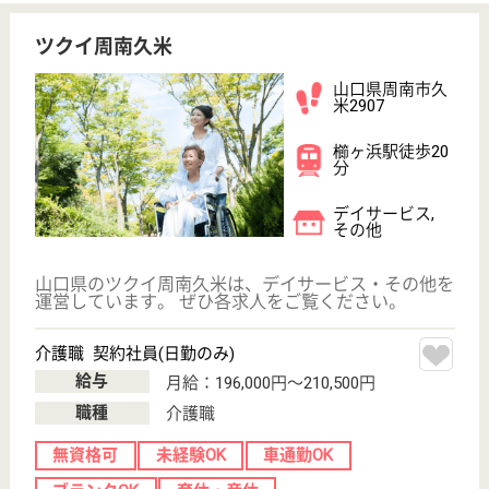
職種
看護職
未経験OK
賞与4か月以上
車通勤OK
育休・産休
WEB問合せ
詳細を見る
小規模多機能センター周南
介護は「人」を介して提供されるもの☆徹底した
人材育成システムを整えているので安心です◎
山口県周南市大
字久米3503-1
櫛ヶ浜駅車11分
小規模多機能
心のこもった、高い品質の介護サービスを提供できる
スタッフの育成、人づくりこそが介護の原点と捉え、
人づくりのためのきめ細やかな人材育成システムを準
備しています。「人」を育てるから「人」が育つ環境
づくりを目指していますので、介護の仕事を通して自
分も成長して行きたいという方の応募をお持ちしてい
ます。