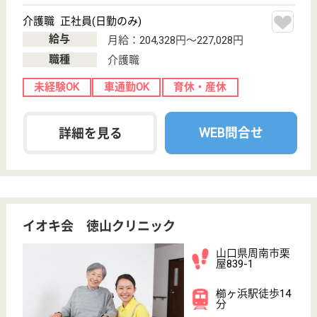
山口県のツクイ周南久米は、デイサービス・その他を
運営しています。 ぜひ各求人をご覧ください。
介護職 契約社員(日勤のみ)
給与
月給：196,000円〜210,500円
職種
介護職
無資格可
未経験OK
車通勤OK
ブランクOK
育休・産休
WEB問合せ
詳細を見る
生活相談員 パート(日勤のみ)
給与
時給：1,130円〜
職種
生活相談員
給料多め
未経験OK
車通勤OK
ブランクOK
短時間勤務OK
育休・産休
WEB問合せ
詳細を見る
その他の求人を見る