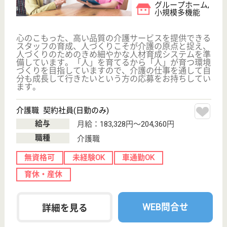
デイケア, 訪問
看護, クリニッ
ク
山口県のイオキ会 徳山クリニックは、デイケア・訪
問看護・クリニックを運営しています。 ぜひ各求人
をご覧ください。
理学療法士・作業療法士 正社員(日勤のみ)
給与
月給：255,000円〜320,000円
職種
その他
給料多め
未経験OK
車通勤OK
育休・産休
WEB問合せ
詳細を見る
ツクイ周南久米
山口県周南市久
米2907
櫛ヶ浜駅徒歩20
分
デイサービス,
その他