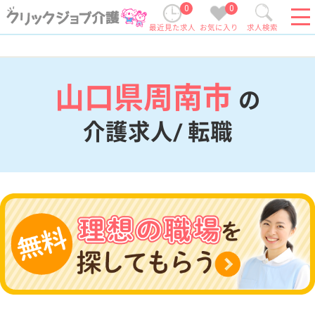
0
0
最近見た求人
お気に入り
求人検索
山口県周南市
の
介護求人/ 転職
現在の検索条件
山口県/周南市
変更
エリア・駅
変更
こだわり条件