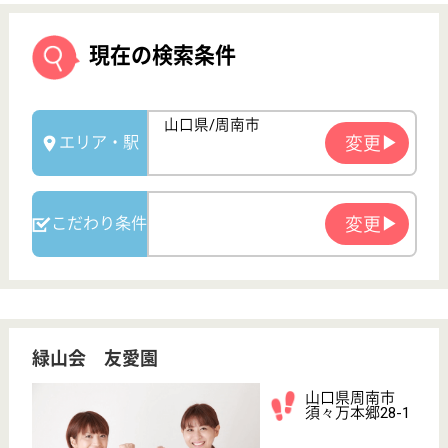
緑山会 友愛園
山口県周南市
須々万本郷28-1
徳山駅車24分
特別養護老人ホ
ーム, デイサー
ビス, ショート
ステイ...
山口県の緑山会 友愛園は、特別養護老人ホーム・デ
イサービス・ショートステイを運営しています。 ぜ
ひ各求人をご覧ください。
介護職 正社員
給与
月給：190,800円〜233,500円
職種
介護職
無資格可
未経験OK
賞与4か月以上
車通勤OK
育休・産休
託児所あり
WEB問合せ
詳細を見る