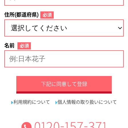
サイトマップ
利用規約
プライバシーポリシー
運営会社
看護師の求人・転職なら
採用ご担当者様へ
『クリックジョブ看護』
介護職求人支援サービス『クリックジョブ介護』運営会社:
ライフワンズ株式会社 ( 厚生労働大臣許可 )13- ユ -303765
Copyright©LifeOnes Ltd. All Rights Reserved