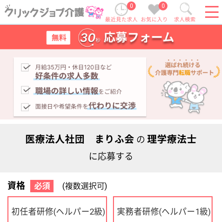
0
0
最近見た求人
お気に入り
求人検索
医療法人社団 まりふ会
理学療法士
の
に応募する
資格
必須
(複数選択可)
初任者研修
実務者研修
(ヘルパー2級)
(ヘルパー1級)
介護福祉士
社会福祉士
ケアマネジャー
PT
OT
その他・なし