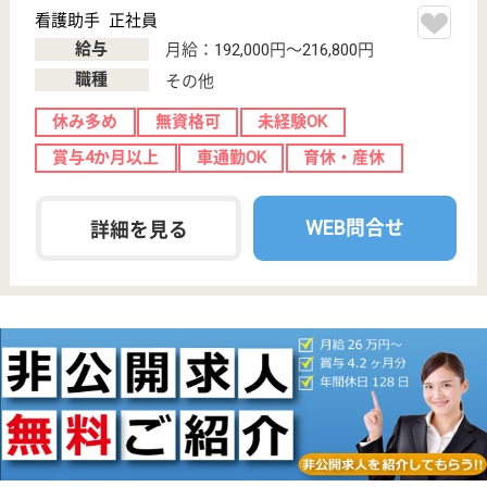
設, デイケア, シ
ョートステイ
山口県の協愛会 ニューライフあじすは、介護老人保
健施設・デイケア・ショートステイを運営していま
す。 ぜひ各求人をご覧ください。
介護職 正社員
給与
月給：183,904円〜249,720円
職種
介護職
賞与4か月以上
車通勤OK
育休・産休
託児所あり
駅徒歩10分以内
WEB問合せ
詳細を見る
ケアマネジャー 正社員(日勤のみ)
給与
月給：208,000円〜
職種
ケアマネジャー
未経験OK
賞与4か月以上
車通勤OK
託児所あり
駅徒歩10分以内
WEB問合せ
詳細を見る