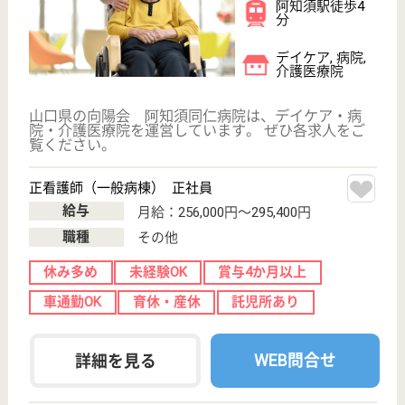
看護助手 正社員
給与
月給：192,000円〜216,800円
職種
その他
休み多め
無資格可
未経験OK
賞与4か月以上
車通勤OK
育休・産休
WEB問合せ
詳細を見る
協愛会 ニューライフあじす
山口県山口市阿
知須4165-3
阿知須駅徒歩6
分
介護老人保健施