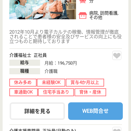
光富士白苑
山口県光市虹ケ
浜2-5-7
光駅徒歩8分
特別養護老人ホ
ーム, デイサー
ビス, 訪問介護,
シ...
山口県の光富士白苑は、特別養護老人ホーム・デイサ
ービス・訪問介護を運営しています。 ぜひ各求人を
ご覧ください。
看護職 正社員(日勤のみ)
給与
月給：210,000円〜248,400円
職種
看護職
休み多め
未経験OK
賞与4か月以上
土日休み
車通勤OK
育休・産休
WEB問合せ
詳細を見る
葵会 葵の園・下関
山口県下関市吉