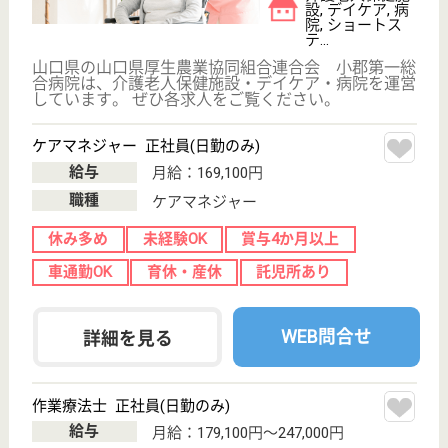
職種
介護職
給料多め
未経験OK
車通勤OK
育休・産休
駅徒歩10分以内
WEB問合せ
詳細を見る
もっとみる（21-28 件 /28 件）
現在の検索条件
山口県
変更
エリア・駅
駅徒歩10分以内
変更
こだわり条件
;
事業所情報の一部は、厚生労働省の介護事業所・生活関連情報