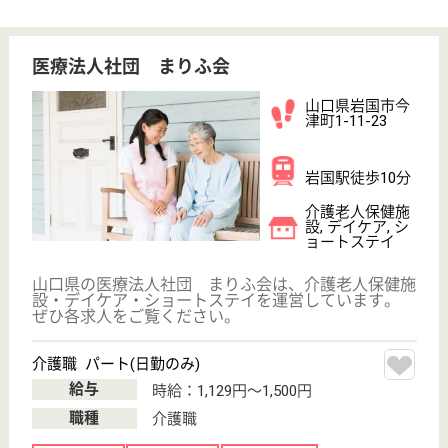
病院
山口県の萩市民病院は、病院を運営しています。 ぜ
ひ各求人をご覧ください。
看護補助者 契約社員(日勤のみ)
給与
月給：177,740円
職種
その他
休み多め
無資格可
未経験OK
車通勤OK
育休・産休
駅徒歩10分以内
WEB問合せ
詳細を見る
正清会 白松苑
山口県山口市阿
知須4167-1
阿知須駅徒歩3
分
特別養護老人ホ
ーム, デイサー
ビス, ショート
ステイ...
山口県の正清会 白松苑は、特別養護老人ホーム・デ