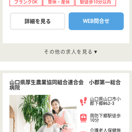
WEB問合せ
詳細を見る
その他の求人を見る
介護センター山口
介護は「人」を介して提供されるもの☆徹底した
人材育成システムを整えているので安心です◎
山口県山口市維
新公園3-12-15
大歳駅徒歩10分
訪問介護, 居宅
介護支援事業所
心のこもった、高い品質の介護サービスを提供できる
スタッフの育成、人づくりこそが介護の原点と捉え、
人づくりのためのきめ細やかな人材育成システムを準
備しています。「人」を育てるから「人」が育つ環境
づくりを目指していますので、介護の仕事を通して自
分も成長して行きたいという方の応募をお持ちしてい
ます。
ホームヘルパー パート(日勤夜勤あり)
給与
時給：1,200円〜1,500円