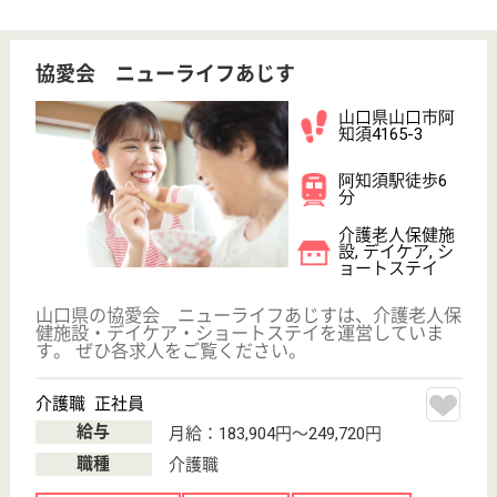
協愛会 阿知須共立病院
明和7年（1770年）山口県萩の地に始まり,長い歴
史を持つ病院です。
山口県山口市阿
知須4841-1
阿知須駅徒歩5
分
病院
山口県の協愛会 阿知須共立病院は、病院を運営して
います。 ぜひ各求人をご覧ください。
看護師（透析） 正社員(日勤のみ)
給与
月給：201,000円〜226,000円
職種
その他
賞与4か月以上
車通勤OK
託児所あり
駅徒歩10分以内
WEB問合せ
詳細を見る
看護師（病棟） 正社員
給与
月給：210,000円〜281,000円