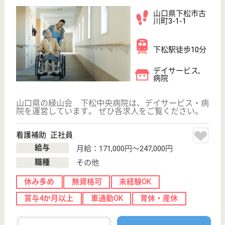
WEB問合せ
詳細を見る
介護職 契約社員(日勤のみ)
給与
月給：195,000円〜209,500円
職種
介護職
無資格可
未経験OK
車通勤OK
ブランクOK
育休・産休
駅徒歩10分以内
WEB問合せ
詳細を見る
その他の求人を見る
山口県厚生農業協同組合連合会 小郡第一総合
病院
山口県山口市小
郡下郷862-3
周防下郷駅徒歩
10分
介護老人保健施