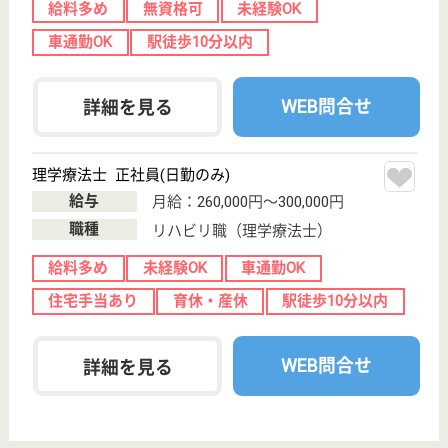
イサービス・ショートステイを運営しています。 ぜ
ひ各求人をご覧ください。
介護職 正社員
給与
月給：205,000円〜255,000円
職種
介護職
無資格可
未経験OK
賞与4か月以上
車通勤OK
住宅手当あり
育休・産休
WEB問合せ
詳細を見る
生活相談員 正社員(日勤のみ)
給与
月給：180,000円〜210,000円
職種
生活相談員
未経験OK
賞与4か月以上
車通勤OK
育休・産休
駅徒歩10分以内
WEB問合せ
詳細を見る
緑山会 下松中央病院