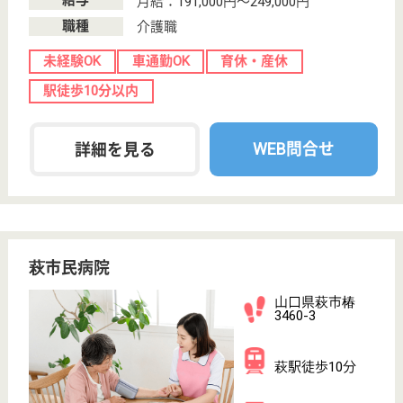
西岩国駅徒歩9
分
特別養護老人ホ
ーム, グループ
ホーム, ショー
トステ...
山口県の鼎会 かなえは、特別養護老人ホーム・グル
ープホーム・ショートステイを運営しています。 ぜ
ひ各求人をご覧ください。
生活相談員 正社員(日勤のみ)
給与
月給：183,328円〜209,328円
職種
生活相談員
車通勤OK
住宅手当あり
育休・産休
駅徒歩10分以内
WEB問合せ
詳細を見る
成蹊会 岡田病院
昭和35年5月に開設
山口県長門市東
深川888
長門市駅徒歩2