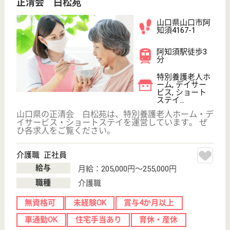
その他の求人を見る
介護センター防府栄町
介護は「人」を介して提供されるもの☆徹底した
人材育成システムを整えているので安心です◎
山口県防府市栄
町2-2-29
防府駅徒歩10分
訪問介護
心のこもった、高い品質の介護サービスを提供できる
スタッフの育成、人づくりこそが介護の原点と捉え、
人づくりのためのきめ細やかな人材育成システムを準
備しています。「人」を育てるから「人」が育つ環境
づくりを目指していますので、介護の仕事を通して自
分も成長して行きたいという方の応募をお持ちしてい
ます。
サービス提供責任者 契約社員(日勤のみ)
給与
月給：180,600円
職種
サービス提供責任者