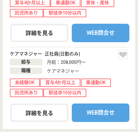
職種
その他
賞与4か月以上
車通勤OK
育休・産休
託児所あり
駅徒歩10分以内
WEB問合せ
詳細を見る
医療法人社団 まりふ会
山口県岩国市今
津町1-11-23
岩国駅徒歩10分
介護老人保健施
設, デイケア, シ
ョートステイ
山口県の医療法人社団 まりふ会は、介護老人保健施
設・デイケア・ショートステイを運営しています。
ぜひ各求人をご覧ください。
介護職 パート(日勤のみ)
給与
時給：1,129円〜1,500円
職種
介護職