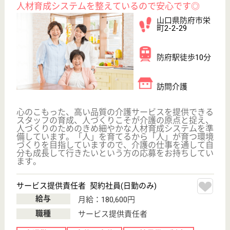
欽明路駅徒歩9
分
病院
在宅での管理が難しい、脳卒中で寝たきりや栄養管理
が難しい患者様、難病やがん末期の患者様、心臓・
肺・肝臓などの重度の内臓疾患の患者様の入院をお引
き受けしています
准看護師 正社員
給与
月給：190,500円〜232,900円
職種
その他
賞与4か月以上
車通勤OK
育休・産休
駅徒歩10分以内
WEB問合せ
詳細を見る
あおぞらの里 下関デイサービスセンター
山口県下関市今
浦町10-11
下関駅徒歩6分