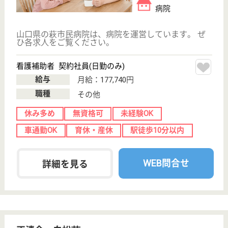
分
病院, 訪問看護,
その他
2012年10月より電子カルテの稼働、情報管理が徹底
されることで患者様の安全及びサービスの向上にも役
立つものと期待しております
介護福祉士 正社員
給与
月給：196,750円
職種
介護職
休み多め
未経験OK
賞与4か月以上
車通勤OK
住宅手当あり
育休・産休
WEB問合せ
詳細を見る
介護支援専門員 正社員(日勤のみ)
給与
月給：180,250円
職種
ケアマネジャー
休み多め
未経験OK
賞与4か月以上
車通勤OK
住宅手当あり
育休・産休
WEB問合せ
詳細を見る