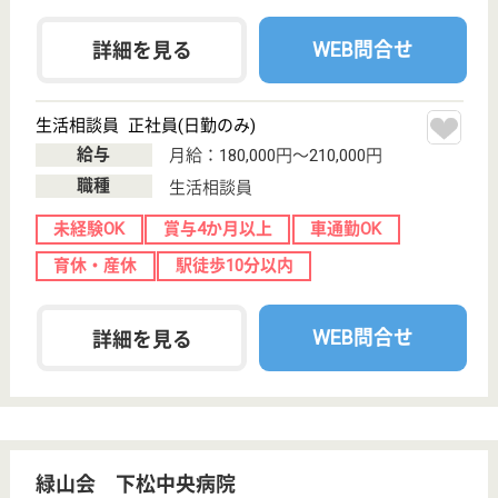
車通勤OK
育休・産休
正社員登用制度
駅徒歩10分以内
WEB問合せ
詳細を見る
ツクイ宇部
山口県宇部市岬
町2-1-18
宇部岬駅徒歩6
分
デイサービス
山口県のツクイ宇部は、デイサービスを運営していま
す。 ぜひ各求人をご覧ください。
介護職 正社員(日勤のみ)
給与
月給：195,000円〜209,500円
職種
介護職
給料多め
無資格可
未経験OK
車通勤OK
育休・産休
駅徒歩10分以内