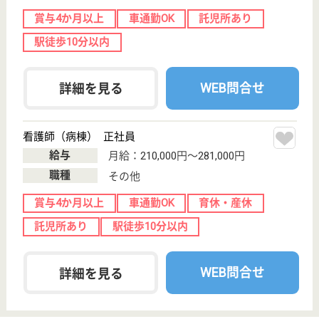
岩国駅徒歩6分
サービス付き高
齢者向け住宅,
デイサービス,
病院,...
山口県の新生会 いしいケアクリニックは、サービス
付き高齢者向け住宅・デイサービス・病院を運営して
います。 ぜひ各求人をご覧ください。
介護職員 正社員(日勤のみ)
給与
月給：191,000円〜249,000円
職種
介護職
未経験OK
車通勤OK
育休・産休
駅徒歩10分以内
WEB問合せ
詳細を見る
萩市民病院
山口県萩市椿
3460-3
萩駅徒歩10分