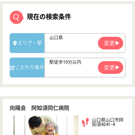
向陽会 阿知須同仁病院
山口県山口市阿
知須4241-4
阿知須駅徒歩4
分
デイケア, 病院,
介護医療院
山口県の向陽会 阿知須同仁病院は、デイケア・病
院・介護医療院を運営しています。 ぜひ各求人をご
覧ください。
正看護師（一般病棟） 正社員
給与
月給：256,000円〜295,400円
職種
その他
休み多め
未経験OK
賞与4か月以上
車通勤OK
育休・産休
託児所あり
WEB問合せ
詳細を見る