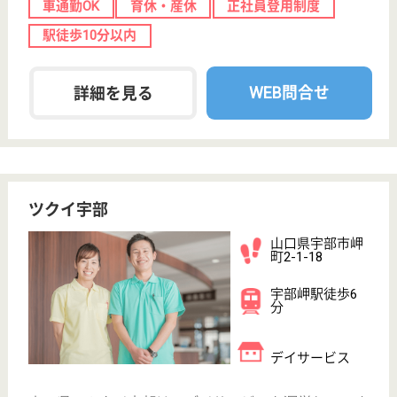
デイサービス
山口県のあおぞらの里 下関デイサービスセンター
は、デイサービスを運営しています。 ぜひ各求人を
ご覧ください。
介護職 正社員(日勤のみ)
給与
月給：192,400円〜306,630円
職種
介護職
給料多め
無資格可
未経験OK
車通勤OK
住宅手当あり
育休・産休
WEB問合せ
詳細を見る
グループホーム柳井
介護は「人」を介して提供されるもの☆徹底した
人材育成システムを整えているので安心です◎
山口県柳井市柳
井1013-1
柳井港駅徒歩6
分