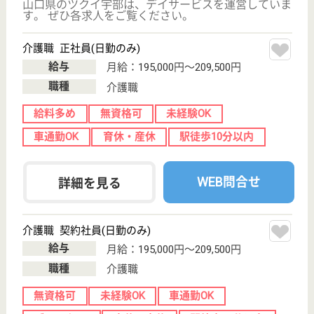
グループホーム,
訪問介護, 小規
模多機能, 居宅
介...
心のこもった、高い品質の介護サービスを提供できる
スタッフの育成、人づくりこそが介護の原点と捉え、
人づくりのためのきめ細やかな人材育成システムを準
備しています。「人」を育てるから「人」が育つ環境
づくりを目指していますので、介護の仕事を通して自
分も成長して行きたいという方の応募をお持ちしてい
ます。
計画作成担当者 正社員(日勤のみ)
給与
月給：228,328円〜240,528円
職種
ケアマネジャー
給料多め
車通勤OK
育休・産休
駅徒歩10分以内
WEB問合せ
詳細を見る
介護支援専門員 パート(日勤のみ)
給与
時給：1,100円
職種
ケアマネジャー
未経験OK
土日休み
車通勤OK
育休・産休
駅徒歩10分以内