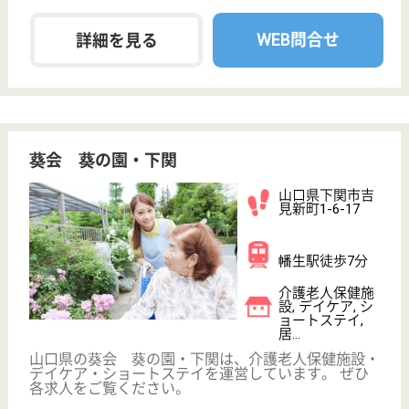
サイトマップ
利用規約
プライバシーポリシー
運営会社
採用ご担当者様へ
お知らせ
看護師の求人・転職なら
『クリックジョブ看護』
介護職求人支援サービス『クリックジョブ介護』運営会社:
ライフワンズ株式会社 ( 厚生労働大臣許可 )13- ユ -303765
Copyright©LifeOnes Ltd. All Rights Reserved
?>