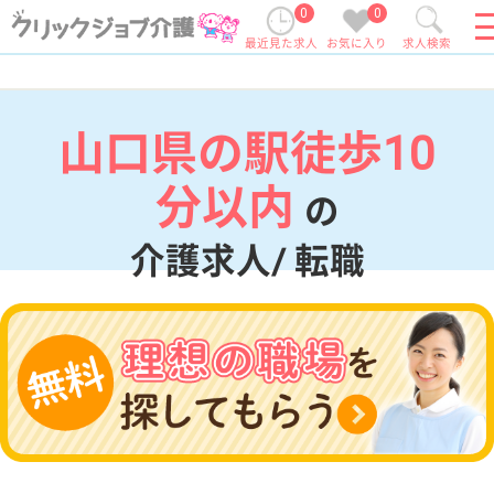
0
0
最近見た求人
お気に入り
求人検索
山口県の駅徒歩10
分以内
の
介護求人/ 転職
現在の検索条件
山口県
変更
エリア・駅
駅徒歩10分以内
変更
こだわり条件