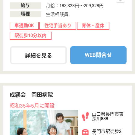
長寿会 長寿園
山口県山陽小野
田市小野田
11324-10
南中川駅徒歩10
分
特別養護老人ホ
ーム, デイサー
ビス, 訪問介護,
シ...
山口県の長寿会 長寿園は、特別養護老人ホーム・デ
イサービス・訪問介護を運営しています。 ぜひ各求
人をご覧ください。
介護職 正社員
給与
月給：202,436円〜289,564円
職種
介護職
未経験OK
賞与4か月以上
車通勤OK
住宅手当あり
育休・産休
駅徒歩10分以内
WEB問合せ
詳細を見る