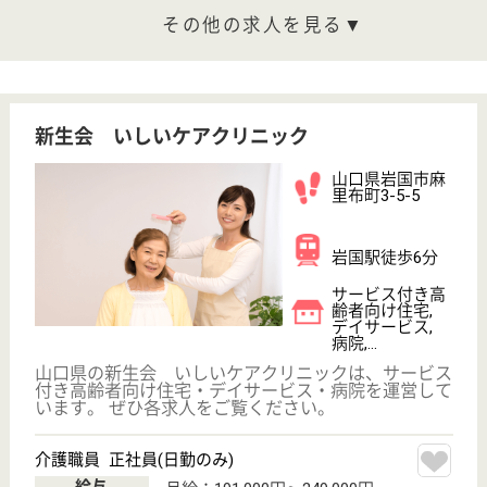
山口県下松市古
川町3-1-1
下松駅徒歩10分
デイサービス,
病院
山口県の緑山会 下松中央病院は、デイサービス・病
院を運営しています。 ぜひ各求人をご覧ください。
看護補助 正社員
給与
月給：171,000円〜247,000円
職種
その他
休み多め
無資格可
未経験OK
賞与4か月以上
車通勤OK
育休・産休
WEB問合せ
詳細を見る
鼎会 かなえ
山口県岩国市錦
見3-7-55