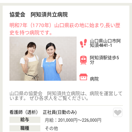
給料多め
無資格可
未経験OK
車通勤OK
駅徒歩10分以内
WEB問合せ
詳細を見る
理学療法士 正社員(日勤のみ)
給与
月給：260,000円〜300,000円
職種
リハビリ職（理学療法士）
給料多め
未経験OK
車通勤OK
住宅手当あり
育休・産休
駅徒歩10分以内
WEB問合せ
詳細を見る
その他の求人を見る
新生会 いしいケアクリニック
山口県岩国市麻
里布町3-5-5