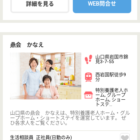
設, デイケア, 病
院, ショートス
テ...
山口県の山口県厚生農業協同組合連合会 小郡第一総
合病院は、介護老人保健施設・デイケア・病院を運営
しています。 ぜひ各求人をご覧ください。
ケアマネジャー 正社員(日勤のみ)
給与
月給：169,100円
職種
ケアマネジャー
休み多め
未経験OK
賞与4か月以上
車通勤OK
育休・産休
託児所あり
WEB問合せ
詳細を見る
作業療法士 正社員(日勤のみ)
給与
月給：179,100円〜247,000円
職種
リハビリ職（作業療法士）
休み多め
未経験OK
賞与4か月以上
車通勤OK
育休・産休
託児所あり
WEB問合せ
詳細を見る