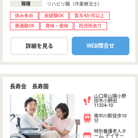
検索「介護サービス情報公表システム 」から転載しておりま
す。
介護の転職支援サービスお申込み
30
簡単
登録
秒
保有資格を選択してくださ
誕生年を入
い
誕生年
必須
保有資格
必須
初任者研修
実務者研修
(ヘルパー2級)
(ヘルパー1級)