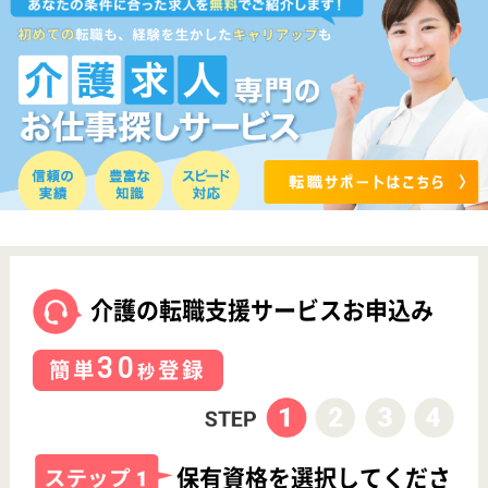
採用ご担当者様へ
お知らせ
看護師の求人・転職なら
『クリックジョブ看護』
介護職求人支援サービス『クリックジョブ介護』運営会社:
ライフワンズ株式会社 ( 厚生労働大臣許可 )13- ユ -303765
Copyright©LifeOnes Ltd. All Rights Reserved
?>