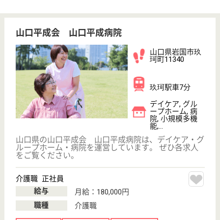
その他の求人を見る
高森福祉会 くが
山口県岩国市玖
珂町長迫3813-6
玖珂駅車8分
介護老人保健施
設, デイケア
くがでは、自立支援と在宅復帰の為の支援を行なって
います。医師、看護、管理栄養士、リハビリスタッフ
の連携もバッチリ☆通所リハビリテーションでも専門
スタッフが医療的な管理の下で身体能力の維持、向
上、回復をサポート。職員はご利用者様の「いつもの
穏やかな日常」を叶える仕事。一緒に頑張って見ませ
んか？
機能訓練指導員 正社員(日勤のみ)
給与
月給：200,000円〜230,000円
職種
その他
未経験OK
車通勤OK
育休・産休
託児所あり