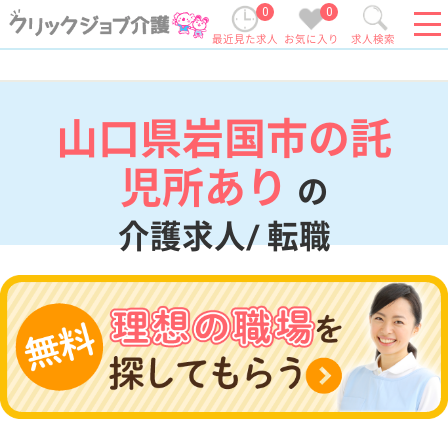
0
0
最近見た求人
お気に入り
求人検索
山口県岩国市の託
児所あり
の
介護求人/ 転職
現在の検索条件
山口県/岩国市
変更
エリア・駅
託児所あり
変更
こだわり条件