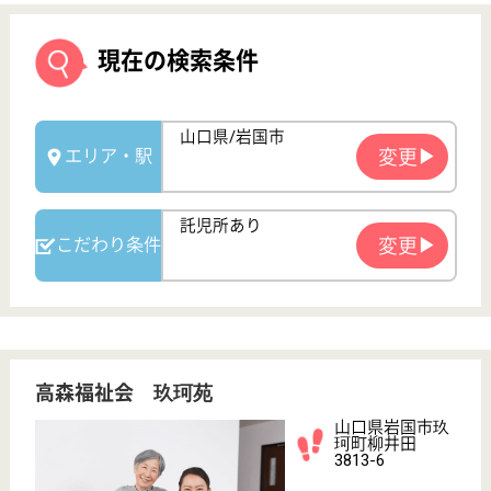
高森福祉会 玖珂苑
山口県岩国市玖
珂町柳井田
3813-6
玖珂駅車7分
特別養護老人ホ
ーム, デイサー
ビス, ショート
ステイ
山口県の高森福祉会 玖珂苑は、特別養護老人ホー
ム・デイサービス・ショートステイを運営していま
す。 ぜひ各求人をご覧ください。
ケアマネジャー 正社員(日勤のみ)
給与
月給：200,000円
職種
ケアマネジャー
未経験OK
車通勤OK
住宅手当あり
育休・産休
託児所あり
WEB問合せ
詳細を見る