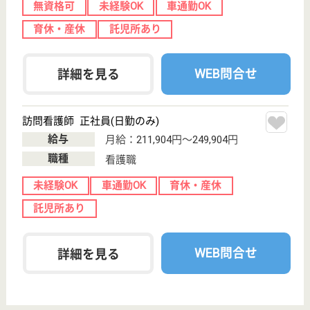
WEB問合せ
詳細を見る
ケアホーム横山陽だまりの家
山口県岩国市横
山3-8-10
川西駅車8分
介護付有料老人
ホーム
山口県のケアホーム横山陽だまりの家は、介護付有料
老人ホームを運営しています。 ぜひ各求人をご覧く
ださい。
介護職 正社員
給与
月給：214,100円〜
職種
介護職
無資格可
未経験OK
車通勤OK
託児所あり
WEB問合せ
詳細を見る