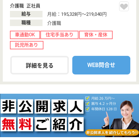
ープホーム, 病
院, 小規模多機
能,...
山口県の山口平成会 山口平成病院は、デイケア・グ
ループホーム・病院を運営しています。 ぜひ各求人
をご覧ください。
介護職 正社員
給与
月給：180,000円
職種
介護職
無資格可
未経験OK
車通勤OK
育休・産休
託児所あり
WEB問合せ
詳細を見る
訪問看護師 正社員(日勤のみ)
給与
月給：211,904円〜249,904円
職種
看護職
未経験OK
車通勤OK
育休・産休
託児所あり
WEB問合せ
詳細を見る