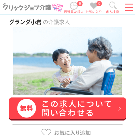
0
0
最近見た求人
お気に入り
求人検索
グランダ小岩
の介護求人
給料多め
育休・産休
寮あり
駅徒歩10分以内
この求人の特長
業界最大手の有料老人ホーム運営会社ならでは
の充実した福利厚生・研修制度・人事制度があ
ります！