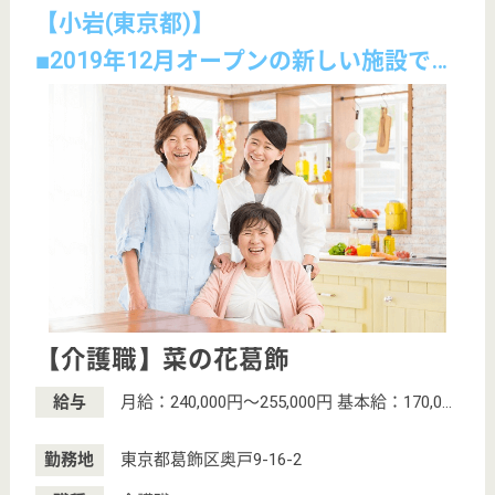
育休・産休
寮あり
駅徒歩10分以内
サービススタッフ／経験者採用2 正社員
給与
月給：295,000円
職種
介護職
給料多め
育休・産休
寮あり
駅徒歩10分以内
すべての求人情報(全5件)
サービス紹介
クリックジョブ介護とは
ご利用の流れ