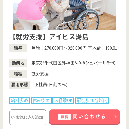
療法士 正社員(日勤のみ)
給与
年収：3,200,000円〜4,800,000円
職種
その他
未経験OK
ブランクOK
育休・産休
駅徒歩10分以内
看護士 正社員(日勤のみ)
給与
年収：4,200,000円〜6,000,000円
職種
看護職
給料多め
未経験OK
土日休み
ブランクOK
育休・産休
駅徒歩10分以内
サービス紹介
クリックジョブ介護とは