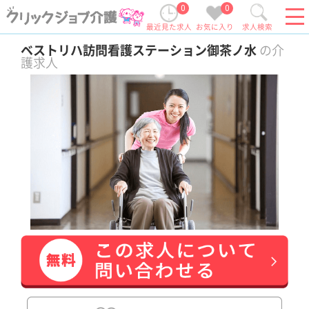
0
0
最近見た求人
お気に入り
求人検索
ベストリハ訪問看護ステーション御茶ノ水
の介
護求人
給料多め
未経験OK
土日休み
ブランクOK
育休・産休
駅徒歩10分以内
この求人の特長
働きやすい環境とやりがいのある職場です