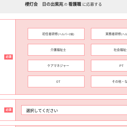
櫻灯会 日の出紫苑
看護職
に応募する
の
初任者研修
実務者研修
(ヘルパー2級)
(ヘ
介護福祉士
社会福祉
必須
ケアマネジャー
PT
OT
その他・
必須