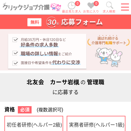
0
0
最近見た求人
お気に入り
求人検索
北友会 カーサ岩槻
管理職
の
に応募する
資格
必須
(複数選択可)
初任者研修
実務者研修
(ヘルパー2級)
(ヘルパー1級)
介護福祉士
社会福祉士
ケアマネジャー
PT
OT
その他・なし