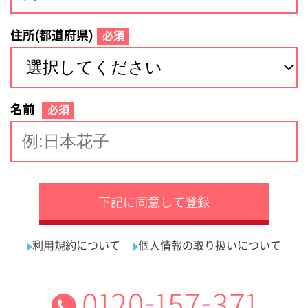
サイトマップ
利用規約
プライバシーポリシー
運営会社
看護師の求人・転職なら
採用ご担当者様へ
『クリックジョブ看護』
介護職求人支援サービス『クリックジョブ介護』運営会社:
ライフワンズ株式会社 ( 厚生労働大臣許可 )13- ユ -303765
Copyright©LifeOnes Ltd. All Rights Reserved