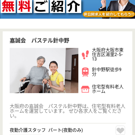
健勝会 プラウドコート晴明通
平成21年12月OPEN
大阪府大阪市阿
倍野区晴明通
11-49
東天下茶屋駅徒
歩5分
介護付有料老人
ホーム
私たちが 生活の中で感じるごくあたりまえの楽しみ
や安心を最も大切に考えています
介護主任 正社員
給与
月給：263,400円〜354,000円
職種
管理職（リーダー）
給料多め
未経験OK
育休・産休
駅徒歩10分以内
WEB問合せ
詳細を見る