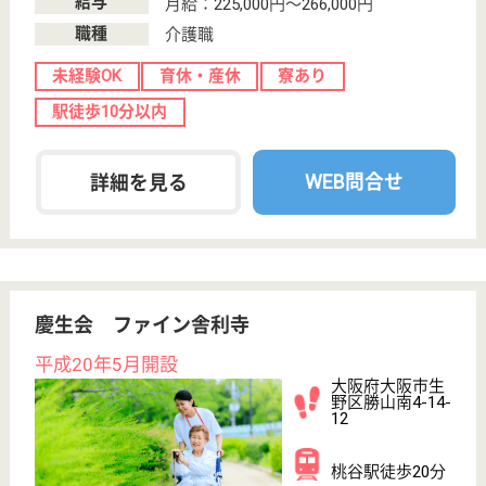
ケアマネジャー 正社員(日勤のみ)
給与
月給：218,752円〜313,752円
職種
ケアマネジャー
未経験OK
賞与4か月以上
車通勤OK
住宅手当あり
WEB問合せ
詳細を見る
健勝会 健勝園なんば
大阪府大阪市浪
速区稲荷2-7-11
ＪＲ難波駅徒歩
10分
介護付有料老人
ホーム, デイサ
ービス
大阪府の健勝会 健勝園なんばは、介護付有料老人ホ
ーム・デイサービスを運営しています。 ぜひ各求人
をご覧ください。
介護職 正社員
給与
月給：248,000円〜292,400円