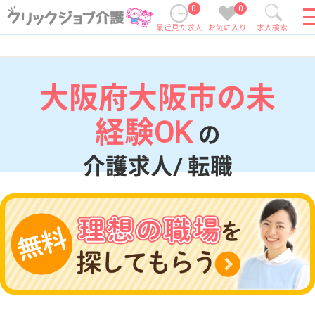
0
0
最近見た求人
お気に入り
求人検索
大阪府大阪市の未
経験OK
の
介護求人/ 転職
現在の検索条件
大阪府/大阪市
変更
エリア・駅
未経験OK
変更
こだわり条件