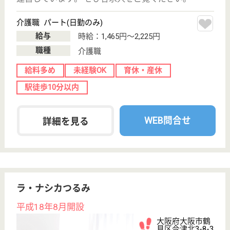
大阪府大阪市天
王寺区勝山2-21-
20
四天王寺前夕陽
ヶ丘駅徒歩10分
介護付有料老人
ホーム
200以上の高齢者向けホームを全国展開、社員が「安
心して、長く、働きやすい」職場づくりを目指して、
さまざまな福利厚生・各種制度を用意しています
サービススタッフ 正社員
給与
月給：222,000円〜250,000円
職種
介護職
未経験OK
短時間勤務OK
育休・産休
駅徒歩10分以内
WEB問合せ
詳細を見る
メディカルホームまどか住吉大社東
業界最大手ベネッセ運営
大阪府大阪市住
吉区住吉1-14-