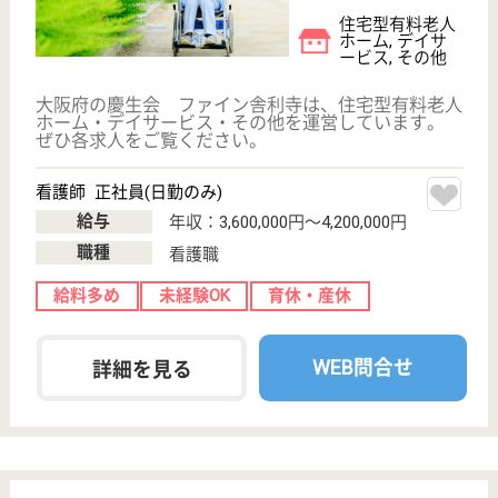
職種
介護職
給料多め
無資格可
未経験OK
育休・産休
駅徒歩10分以内
WEB問合せ
詳細を見る
介護職 正社員(日勤のみ)
給与
月給：216,000円〜234,600円
職種
介護職
未経験OK
育休・産休
駅徒歩10分以内
WEB問合せ
詳細を見る
藤田会 いきいきハウス
平成21年6月開設
大阪府大阪市福
島区野田6-3-64
野田（大阪環状
線）駅徒歩9分,
西九条駅徒歩11
分
住宅型有料老人