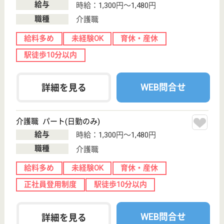
介護職 正社員(日勤のみ)
給与
月給：221,000円〜234,600円
職種
介護職
無資格可
未経験OK
育休・産休
駅徒歩10分以内
WEB問合せ
詳細を見る
エスペラル城東
グリーンライフ株式会社運営の大型施設
大阪府大阪市城
東区鴫野西4-1-
24
鴫野駅徒歩6分,
京橋駅徒歩10分
介護付有料老人
ホーム
施設内に保育所もあり保育所が必要な方はとても働き
やすい職場です。大型施設のためスキルアップも可能
です。
生活相談員 正社員(日勤のみ)