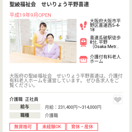
ホーム, サービ
ス付き高齢者向
け住宅
大阪府の藤田会 いきいきハウスは、住宅型有料老人
ホーム・サービス付き高齢者向け住宅を運営していま
す。 ぜひ各求人をご覧ください。
介護職 正社員(日勤のみ)
給与
月給：231,000円〜304,884円
職種
介護職
未経験OK
住宅手当あり
育休・産休
駅徒歩10分以内
WEB問合せ
詳細を見る
夜勤専従介護職員 正社員
給与
月給：227,000円〜300,884円
職種
介護職
未経験OK
育休・産休
駅徒歩10分以内
WEB問合せ
詳細を見る