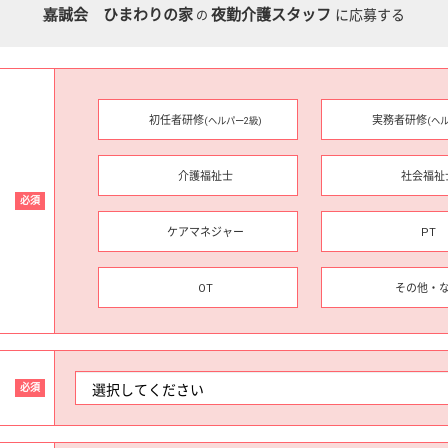
嘉誠会 ひまわりの家
夜勤介護スタッフ
に応募する
の
初任者研修
実務者研修
(ヘルパー2級)
(ヘ
介護福祉士
社会福祉
必須
ケアマネジャー
PT
OT
その他・
必須