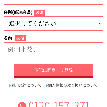
サイトマップ
利用規約
プライバシーポリシー
運営会社
看護師の求人・転職なら
採用ご担当者様へ
『クリックジョブ看護』
介護職求人支援サービス『クリックジョブ介護』運営会社:
ライフワンズ株式会社 ( 厚生労働大臣許可 )13- ユ -303765
Copyright©LifeOnes Ltd. All Rights Reserved