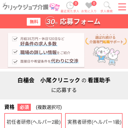
0
0
最近見た求人
お気に入り
求人検索
白楊会 小尾クリニック
看護助手
の
に応募する
資格
必須
(複数選択可)
初任者研修
実務者研修
(ヘルパー2級)
(ヘルパー1級)
介護福祉士
社会福祉士
ケアマネジャー
PT
OT
その他・なし