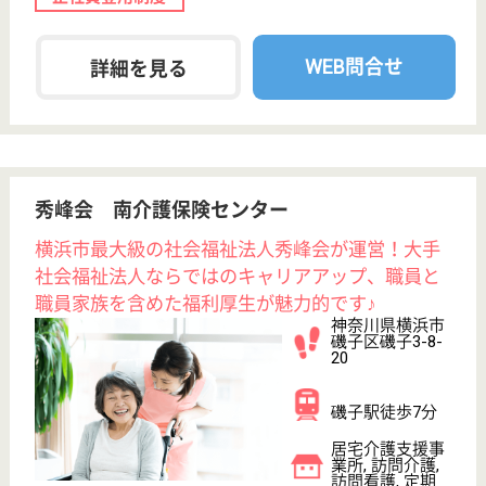
WEB問合せ
詳細を見る
磯子コスモス福祉会 中原苑
オンコールなし、横浜市磯子区の特養
神奈川県横浜市
磯子区中原3-6-
10
屏風浦駅徒歩11
分, 新杉田駅徒
歩15分
特別養護老人ホ
ーム, デイサー
ビス, ショート
ステイ...
医療行為必要な方が非常に少ない、介護業務が主体、
余裕をもった看護職員数の配置、新杉田・屏風浦から
徒歩圏内、閑静な住宅街に立地
介護支援専門員 正社員(日勤のみ)
給与
月給：216,000円
職種
ケアマネジャー
休み多め
未経験OK
住宅手当あり
育休・産休