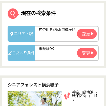
シニアフォレスト横浜磯子
神奈川県横浜市
磯子区丸山1-14-
5
蒔田駅徒歩17分
介護付有料老人
ホーム
神奈川県のシニアフォレスト横浜磯子は、介護付有料
老人ホームを運営しています。 ぜひ各求人をご覧く
ださい。
介護職 正社員
給与
月給：285,000円〜305,000円
職種
介護職
給料多め
未経験OK
車通勤OK
育休・産休
開設3年以内
WEB問合せ
詳細を見る