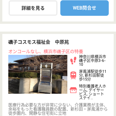
看護師の求人・転職なら
『クリックジョブ看護』
介護職求人支援サービス『クリックジョブ介護』運営会社:
ライフワンズ株式会社 ( 厚生労働大臣許可 )13- ユ -303765
Copyright©LifeOnes Ltd. All Rights Reserved
?>