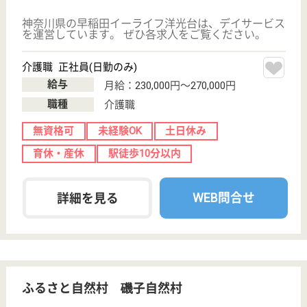
33
磯子駅徒歩17分,
磯子駅バス6分
介護付有料老人
ホーム
200以上の高齢者向けホームを全国展開、業界最大手
ベネッセが運営する有料老人ホームです！大手ならで
はの充実した福利厚生・研修制度・教育制度が整って
います♪
ケアマネジャー 正社員(日勤のみ)
給与
月給：198,000円〜254,000円
職種
ケアマネジャー
未経験OK
育休・産休
寮あり
WEB問合せ
詳細を見る
峰延会 峰の郷
残業はほぼなし！年間休日120日でお休み充実◎
資格取得支援制度あり♪若い職員が多く活気ある職
場です☆
神奈川県横浜市