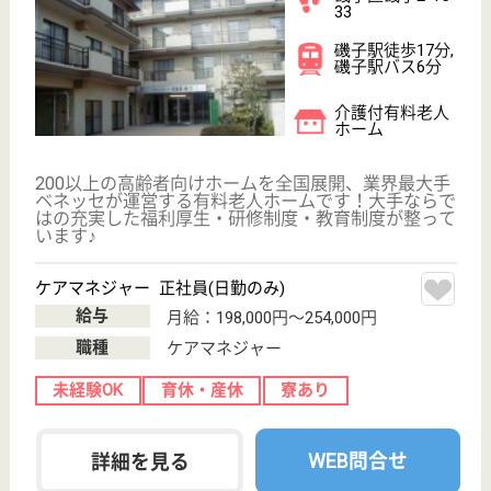
介護の転職支援サービスお申込み
30
簡単
登録
秒
保有資格を選択してくださ
誕生年を入
い
誕生年
必須
保有資格
必須
初任者研修
実務者研修
(ヘルパー2級)
(ヘルパー1級)
介護福祉士
社会福祉士
戻る
ケアマネジャー
PT
次のステッ
OT
その他・なし
次のステップへ
サービス紹介