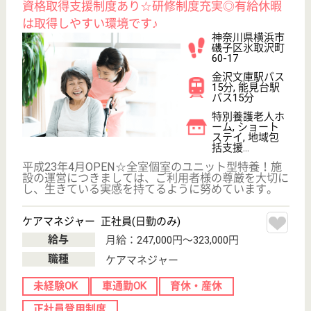
磯子区峰町654-
1
洋光台駅バス18
分, 港南台駅バ
ス15分
特別養護老人ホ
ーム, デイサー
ビス, ショート
ステイ
緑溢れる恵まれた環境の中に位置し、天然温泉の入浴
施設とユニット型特養を整備しました！送迎バスの巡
回もあり通勤も便利です！
介護職 正社員
給与
月給：212,000円〜297,500円
職種
介護職
休み多め
未経験OK
車通勤OK
住宅手当あり
育休・産休
WEB問合せ
詳細を見る
看護職 正社員(日勤のみ)
給与
月給：267,200円〜284,200円
職種
看護職
給料多め
休み多め
未経験OK
車通勤OK
住宅手当あり
育休・産休