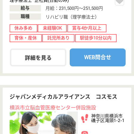
神奈川県の花物語いそごは、グループホームを運営し
ています。 ぜひ各求人をご覧ください。
介護職 パート(夜勤のみ)
給与
時給：1,197円〜1,282円
職種
介護職
無資格可
未経験OK
駅徒歩10分以内
WEB問合せ
詳細を見る
やさしい手磯子居宅介護支援事業所
神奈川県横浜市
磯子区原2-7-2
新杉田駅徒歩5
分
居宅介護支援事
業所, 訪問介護
神奈川県のやさしい手磯子居宅介護支援事業所は、居
宅介護支援事業所・訪問介護を運営しています。 ぜ
ひ各求人をご覧ください。