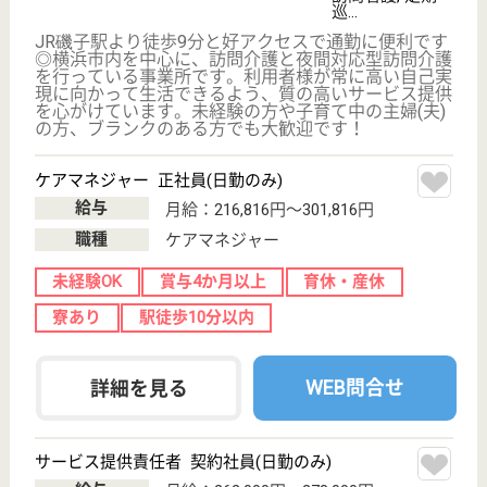
WEB問合せ
詳細を見る
生活相談員 正社員(日勤のみ)
給与
月給：300,000円
職種
生活相談員
給料多め
休み多め
未経験OK
住宅手当あり
ブランクOK
育休・産休
WEB問合せ
詳細を見る
その他の求人を見る
ケアパートナー磯子杉田・グループホーム
神奈川県横浜市
磯子区中原2-24-
15
杉田駅徒歩5分
グループホーム