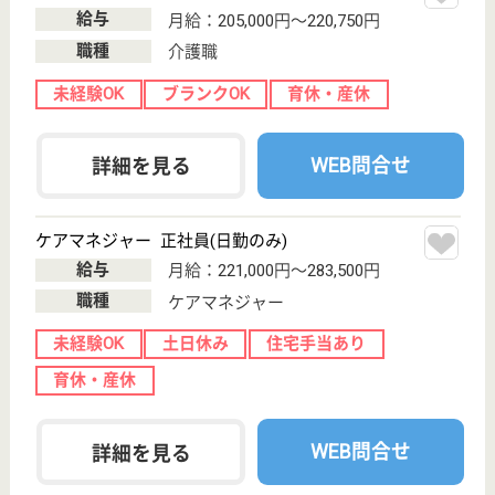
介護職 正社員(日勤のみ)
給与
月給：228,816円
職種
介護職
未経験OK
車通勤OK
住宅手当あり
ブランクOK
育休・産休
WEB問合せ
詳細を見る
その他の求人を見る
花珠の家いそご南
神奈川県横浜市
磯子区氷取沢町
15-1
上大岡駅バス15
分, 京急富岡駅
バス10分, 洋...
介護付有料老人
ホーム