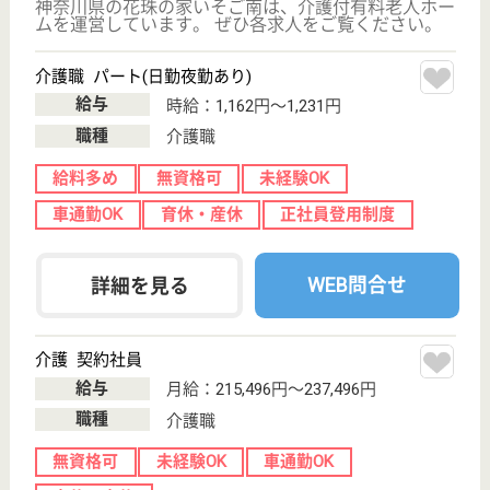
WEB問合せ
詳細を見る
ベネッセ介護センター磯子
未経験歓迎☆資格取得支援制度あり♪キャリアアッ
プ制度や研修制度が充実◎
神奈川県横浜市
磯子区中原2-3-
28
新杉田駅徒歩5
分
訪問介護, 居宅
介護支援事業所
JR根岸線新杉田駅から徒歩5分！200以上の高齢者向
けホームを全国展開、業界最大手ベネッセが運営する
有料老人ホームです！大手ならではの充実した福利厚
生・研修制度・教育制度が整っています♪
登録ヘルパー パート(日勤のみ)
給与
時給：1,220円〜2,538円
職種
介護職
給料多め
未経験OK
ブランクOK
育休・産休
正社員登用制度