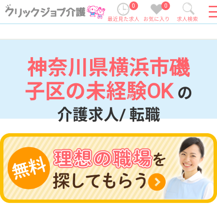
0
0
最近見た求人
お気に入り
求人検索
神奈川県横浜市磯
子区の未経験OK
の
介護求人/ 転職
現在の検索条件
神奈川県/横浜市磯子区
変更
エリア・駅
未経験OK
変更
こだわり条件