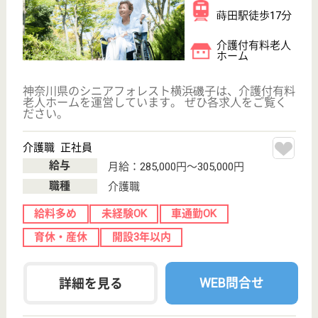
看護職 パート(日勤のみ)
給与
時給：1,760円〜1,860円
職種
看護職
未経験OK
車通勤OK
育休・産休
開設3年以内
WEB問合せ
詳細を見る
その他の求人を見る
洋光会 ほのぼの
神奈川県横浜市
磯子区氷取沢町
50