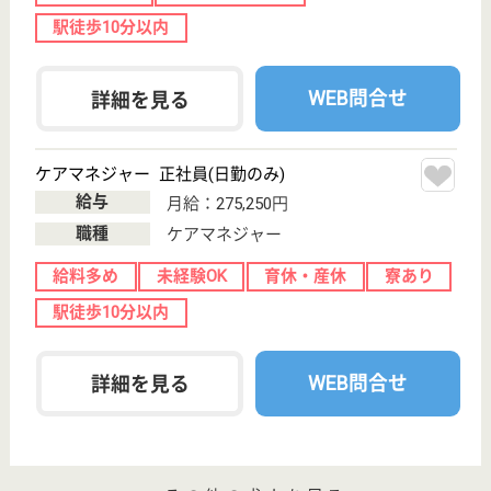
光陽会 横浜磯子
磯子中央病院系列の老健施設
神奈川県横浜市
磯子区森1-16-3
屏風浦駅徒歩7
分
介護老人保健施
設, デイケア, シ
ョートステイ
一人ひとりの病状や状況に適したリハビリテーショ
ン、看護、介護などの日常ケアを行い、家庭への復帰
という目標を年頭におきながら支援サービスをおこな
っていきます
OT 正社員(日勤のみ)
給与
月給：257,212円〜261,212円
職種
リハビリ職（作業療法士）
未経験OK
賞与4か月以上
育休・産休
駅徒歩10分以内
WEB問合せ
詳細を見る