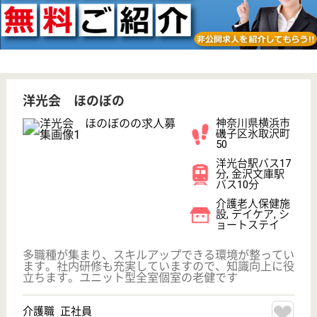
その他の求人を見る
裕徳会 ひとりざわ
清潔感あふれる老人施設
神奈川県横浜市
磯子区氷取沢町
93-1
金沢文庫駅バス
10分, 金沢文庫
駅バス10分, ...
介護老人保健施
設, デイケア, シ
ョートステイ,
その他
平成16年4月OPENの総合的ケアサービス・在宅ケア
支援施設です
介護職 正社員
給与
月給：261,540円〜335,780円
職種
介護職
給料多め
未経験OK
車通勤OK
住宅手当あり
ブランクOK
育休・産休
WEB問合せ
詳細を見る