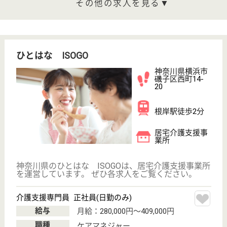
理学療法士 正社員(日勤のみ)
給与
月給：231,500円〜251,500円
職種
リハビリ職（理学療法士）
休み多め
未経験OK
賞与4か月以上
育休・産休
託児所あり
駅徒歩10分以内
WEB問合せ
詳細を見る
ジャパンメディカルアライアンス コスモス
横浜市立脳血管医療センター併設施設
神奈川県横浜市
磯子区滝頭1-2-1
根岸駅バス10分
介護老人保健施
設, デイケア, シ
ョートステイ,
訪...
横浜市立脳血管医療センターに併設された利点を生か
す介護老人保健施設、在宅復帰を目標とした医療・介
護サービスを提供し、真心をこめて自立へのお手伝い
をしております
理学療法士 正社員(日勤のみ)