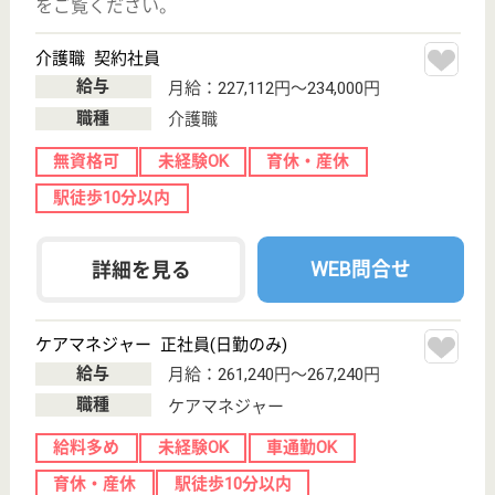
居宅介護支援事
業所
神奈川県のひとはな ISOGOは、居宅介護支援事業所
を運営しています。 ぜひ各求人をご覧ください。
介護支援専門員 正社員(日勤のみ)
給与
月給：280,000円〜409,000円
職種
ケアマネジャー
給料多め
休み多め
未経験OK
土日休み
車通勤OK
育休・産休
WEB問合せ
詳細を見る
早稲田イーライフ洋光台
神奈川県横浜市
磯子区洋光台6-
1-45
洋光台駅徒歩6
分
デイサービス