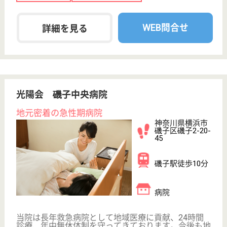
神奈川県の早稲田イーライフ洋光台は、デイサービス
を運営しています。 ぜひ各求人をご覧ください。
介護職 正社員(日勤のみ)
給与
月給：230,000円〜270,000円
職種
介護職
無資格可
未経験OK
土日休み
育休・産休
駅徒歩10分以内
WEB問合せ
詳細を見る
ふるさと自然村 磯子自然村
資格取得支援制度あり☆研修制度充実◎有給休暇
は取得しやすい環境です♪
神奈川県横浜市
磯子区氷取沢町
60-17
金沢文庫駅バス
15分, 能見台駅
バス15分
特別養護老人ホ
ーム, ショート
ステイ, 地域包
括支援...