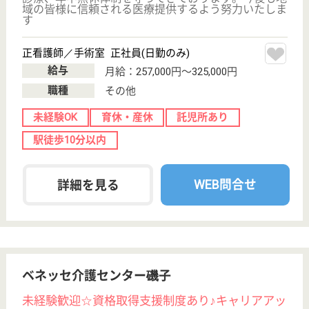
平成23年4月OPEN☆全室個室のユニット型特養！施
設の運営につきましては、ご利用者様の尊厳を大切に
し、生きている実感を持てるように努めています。
ケアマネジャー 正社員(日勤のみ)
給与
月給：247,000円〜323,000円
職種
ケアマネジャー
未経験OK
車通勤OK
育休・産休
正社員登用制度
WEB問合せ
詳細を見る
秀峰会 南介護保険センター
横浜市最大級の社会福祉法人秀峰会が運営！大手
社会福祉法人ならではのキャリアアップ、職員と
職員家族を含めた福利厚生が魅力的です♪
神奈川県横浜市
磯子区磯子3-8-
20
磯子駅徒歩7分
居宅介護支援事
業所, 訪問介護,
訪問看護, 定期