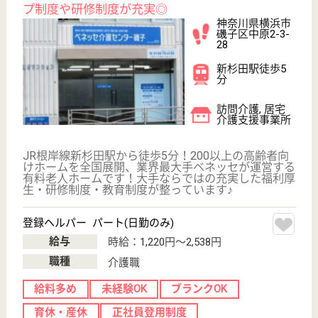
巡...
JR磯子駅より徒歩9分と好アクセスで通勤に便利です
◎横浜市内を中心に、訪問介護と夜間対応型訪問介護
を行っている事業所です。利用者様が常に高い自己実
現に向かって生活できるよう、質の高いサービス提供
を心がけています。未経験の方や子育て中の主婦(夫)
の方、ブランクのある方でも大歓迎です！
ケアマネジャー 正社員(日勤のみ)
給与
月給：216,816円〜301,816円
職種
ケアマネジャー
未経験OK
賞与4か月以上
育休・産休
寮あり
駅徒歩10分以内
WEB問合せ
詳細を見る
サービス提供責任者 契約社員(日勤のみ)
給与
月給：262,000円〜278,000円
職種
サービス提供責任者
給料多め
未経験OK
賞与4か月以上
育休・産休
寮あり
駅徒歩10分以内
WEB問合せ
詳細を見る