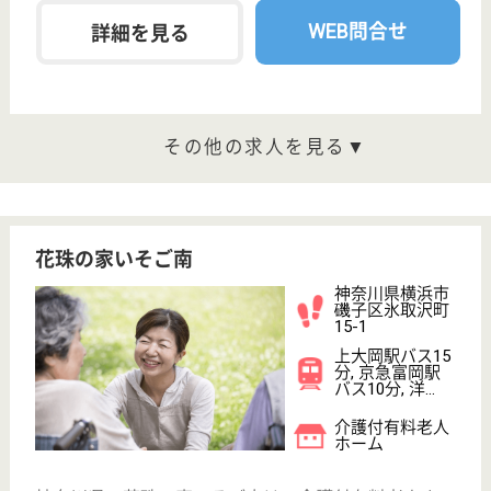
WEB問合せ
詳細を見る
光陽会 磯子中央病院
地元密着の急性期病院
神奈川県横浜市
磯子区磯子2-20-
45
磯子駅徒歩10分
病院
当院は長年救急病院として地域医療に貢献、24時間
診療、年中無休体制を守ってきております。今後も地
域の皆様に信頼される医療提供するよう努力いたしま
す
正看護師／手術室 正社員(日勤のみ)
給与
月給：257,000円〜325,000円
職種
その他
未経験OK
育休・産休
託児所あり
駅徒歩10分以内