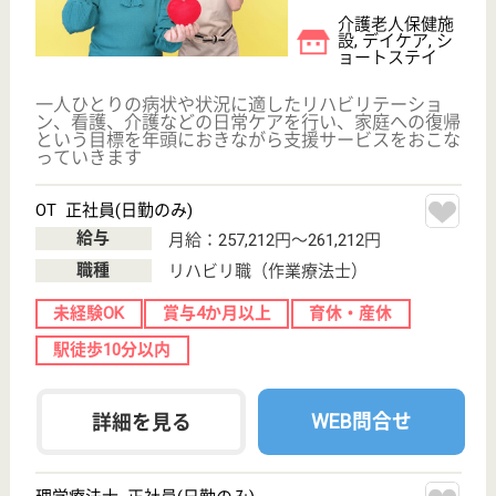
京浜急行線「屏風浦駅」徒歩5分です☆未経験で資格
がないという方のために、介護職員初任者研修の受講
料全額を負担しています♪施設で働きながらの受講が
可能ですし、受講に専念しても勿論OK！あなたのや
る気を積極的にバックアップできる体制が整っていま
す◎介護の仕事はここからという方も多いです。
サービス提供責任者 正社員(日勤のみ)
給与
月給：262,000円〜278,000円
職種
サービス提供責任者
給料多め
未経験OK
賞与4か月以上
育休・産休
寮あり
駅徒歩10分以内
WEB問合せ
詳細を見る
花物語いそご
神奈川県横浜市
磯子区3-2-30
磯子駅徒歩8分
グループホーム