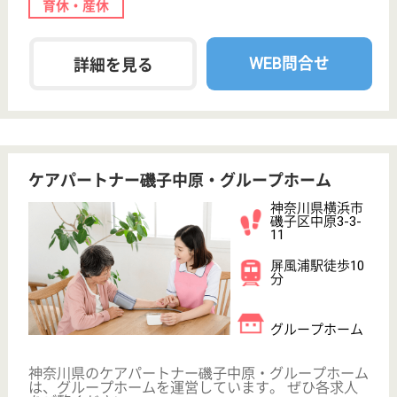
駅徒歩10分以内
WEB問合せ
詳細を見る
ケアマネジャー 正社員(日勤のみ)
給与
月給：275,250円
職種
ケアマネジャー
給料多め
未経験OK
育休・産休
寮あり
駅徒歩10分以内
WEB問合せ
詳細を見る
その他の求人を見る
ひとはな ISOGO
神奈川県横浜市
磯子区西町14-
20
根岸駅徒歩2分