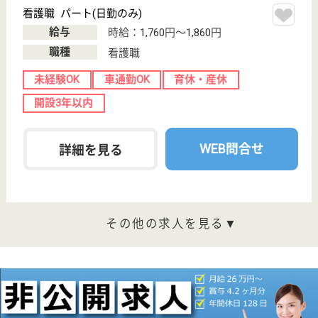
洋光台駅バス17
分, 金沢文庫駅
バス10分
介護老人保健施
設, デイケア, シ
ョートステイ
多職種が集まり、スキルアップできる環境が整ってい
ます。社内研修も充実していますので、知識向上に役
立ちます。ユニット型全室個室の老健です
介護職 正社員
給与
月給：205,000円〜220,750円
職種
介護職
未経験OK
ブランクOK
育休・産休
WEB問合せ
詳細を見る
ケアマネジャー 正社員(日勤のみ)
給与
月給：221,000円〜283,500円
職種
ケアマネジャー
未経験OK
土日休み
住宅手当あり
育休・産休
WEB問合せ
詳細を見る