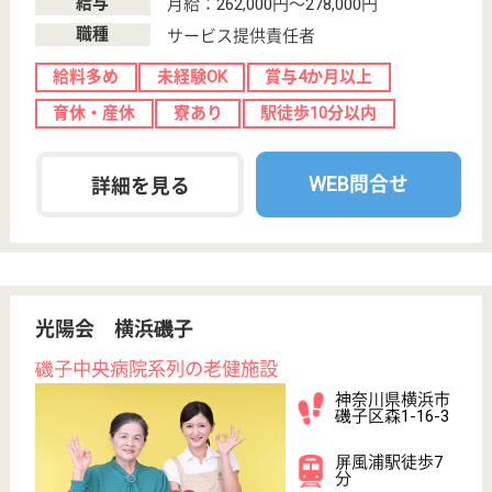
神奈川県のケアパートナー磯子杉田・グループホーム
は、グループホームを運営しています。 ぜひ各求人
をご覧ください。
ケアマネジャー 正社員
給与
月給：212,240円〜
職種
ケアマネジャー
未経験OK
車通勤OK
育休・産休
駅徒歩10分以内
WEB問合せ
詳細を見る
秀峰会 磯風の謡
横浜市最大級の社会福祉法人秀峰会が運営！☆大
手社会福祉法人ならではのキャリアアップ、職員
と職員家族を含めた福利厚生が魅力的です♪
神奈川県横浜市
磯子区森5-5-53
屏風浦駅徒歩8
分
デイサービス,
グループホーム,
訪問介護