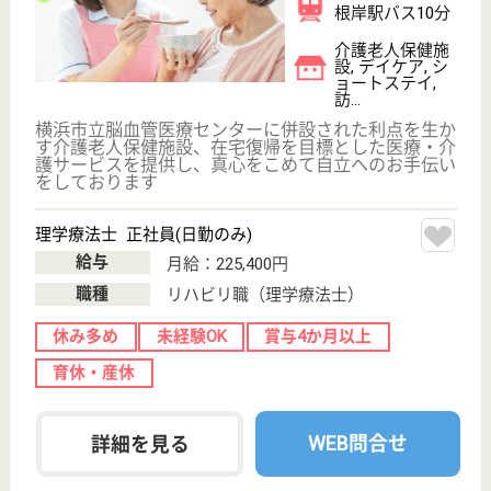
サービス提供責任者 正社員(日勤のみ)
給与
月給：188,000円〜206,000円
職種
サービス提供責任者
休み多め
未経験OK
土日休み
住宅手当あり
育休・産休
駅徒歩10分以内
WEB問合せ
詳細を見る
介護職 正社員(日勤のみ)
給与
月給：186,000円〜196,000円
職種
介護職
休み多め
未経験OK
住宅手当あり
育休・産休
駅徒歩10分以内
WEB問合せ
詳細を見る
もっとみる（21-22 件 /22 件）