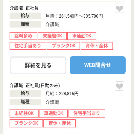
神奈川県横浜市
磯子区中原3-3-
11
屏風浦駅徒歩10
分
グループホーム
神奈川県のケアパートナー磯子中原・グループホーム
は、グループホームを運営しています。 ぜひ各求人
をご覧ください。
介護職 契約社員
給与
月給：227,112円〜234,000円
職種
介護職
無資格可
未経験OK
育休・産休
駅徒歩10分以内
WEB問合せ
詳細を見る
ケアマネジャー 正社員(日勤のみ)
給与
月給：261,240円〜267,240円
職種
ケアマネジャー
給料多め
未経験OK
車通勤OK
育休・産休
駅徒歩10分以内