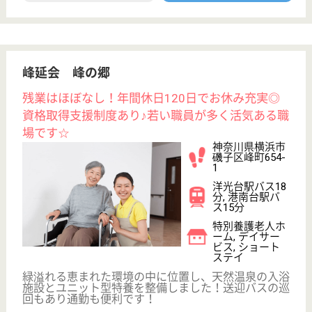
クリックジョブ介護とは
ご利用の流れ
公式LINE＠
お役立ち情報
転職ノウハウ
初めての介護転職
介護転職お悩み相談室
介護業界給与データ
転職事例