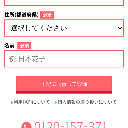
サイトマップ
利用規約
プライバシーポリシー
運営会社
看護師の求人・転職なら
採用ご担当者様へ
『クリックジョブ看護』
介護職求人支援サービス『クリックジョブ介護』運営会社:
ライフワンズ株式会社 ( 厚生労働大臣許可 )13- ユ -303765
Copyright©LifeOnes Ltd. All Rights Reserved