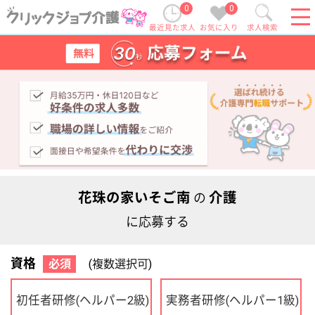
0
0
最近見た求人
お気に入り
求人検索
花珠の家いそご南
介護
の
に応募する
資格
必須
(複数選択可)
初任者研修
実務者研修
(ヘルパー2級)
(ヘルパー1級)
介護福祉士
社会福祉士
ケアマネジャー
PT
OT
その他・なし