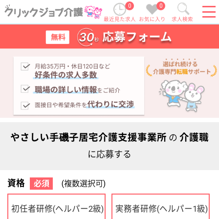
0
0
最近見た求人
お気に入り
求人検索
やさしい手磯子居宅介護支援事業所
介護職
の
に応募する
資格
必須
(複数選択可)
初任者研修
実務者研修
(ヘルパー2級)
(ヘルパー1級)
介護福祉士
社会福祉士
ケアマネジャー
PT
OT
その他・なし