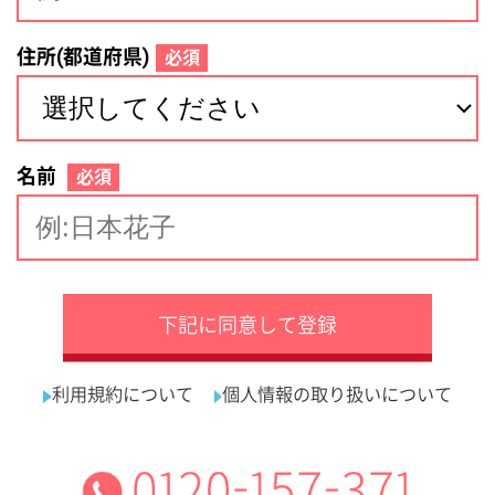
サイトマップ
利用規約
プライバシーポリシー
運営会社
看護師の求人・転職なら
採用ご担当者様へ
『クリックジョブ看護』
介護職求人支援サービス『クリックジョブ介護』運営会社:
ライフワンズ株式会社 ( 厚生労働大臣許可 )13- ユ -303765
Copyright©LifeOnes Ltd. All Rights Reserved