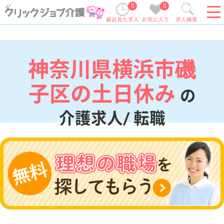
0
0
最近見た求人
お気に入り
求人検索
神奈川県横浜市磯
子区の土日休み
の
介護求人/ 転職
現在の検索条件
神奈川県/横浜市磯子区
変更
エリア・駅
土日休み
変更
こだわり条件