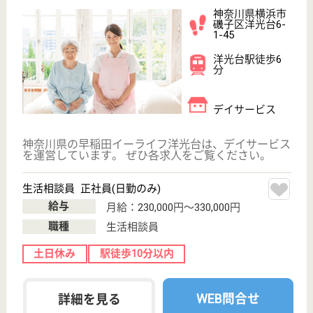
土日休み
変更
こだわり条件
;
事業所情報の一部は、厚生労働省の介護事業所・生活関連情報
検索「介護サービス情報公表システム 」から転載しておりま
す。
介護の転職支援サービスお申込み
30
簡単
登録
秒