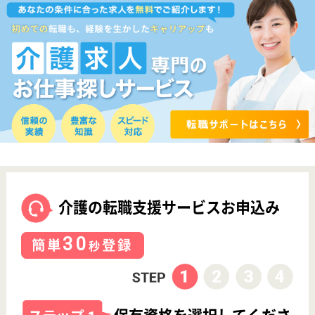
介護職求人支援サービス『クリックジョブ介護』運営会社:
ライフワンズ株式会社 ( 厚生労働大臣許可 )13- ユ -303765
Copyright©LifeOnes Ltd. All Rights Reserved
?>