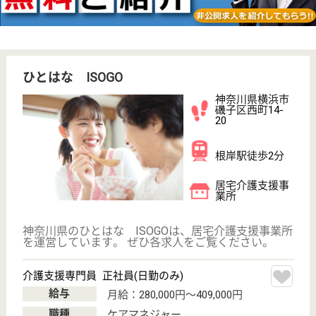
対応
神奈川県のアイナース磯子は、居宅介護支援事業所・
訪問看護・定期巡回・夜間対応を運営しています。
ぜひ各求人をご覧ください。
介護支援専門員 正社員(日勤のみ)
給与
月給：300,000円〜350,000円
職種
ケアマネジャー
給料多め
休み多め
未経験OK
土日休み
車通勤OK
開設3年以内
WEB問合せ
詳細を見る
早稲田イーライフ洋光台
神奈川県横浜市
磯子区洋光台6-
1-45
洋光台駅徒歩6
分
デイサービス
神奈川県の早稲田イーライフ洋光台は、デイサービス
を運営しています。 ぜひ各求人をご覧ください。