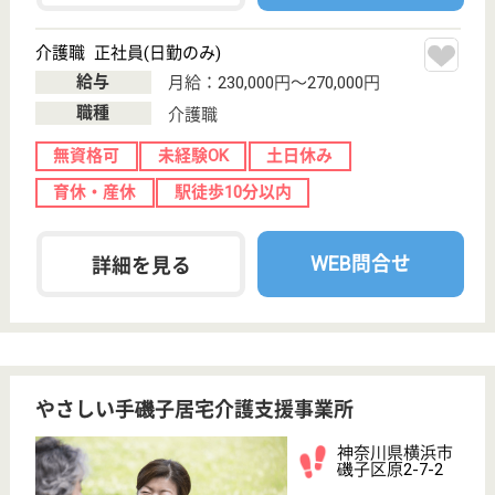
保有資格を選択してくださ
誕生年を入
い
誕生年
必須
保有資格
必須
初任者研修
実務者研修
(ヘルパー2級)
(ヘルパー1級)
介護福祉士
社会福祉士
戻る
ケアマネジャー
PT
次のステッ
OT
その他・なし
次のステップへ
サービス紹介
クリックジョブ介護とは
ご利用の流れ