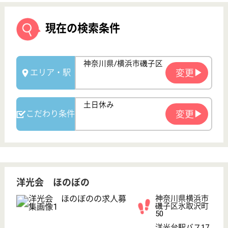
洋光会 ほのぼの
神奈川県横浜市
磯子区氷取沢町
50
洋光台駅バス17
分, 金沢文庫駅
バス10分
介護老人保健施
設, デイケア, シ
ョートステイ
多職種が集まり、スキルアップできる環境が整ってい
ます。社内研修も充実していますので、知識向上に役
立ちます。ユニット型全室個室の老健です
ケアマネジャー 正社員(日勤のみ)
給与
月給：221,000円〜283,500円
職種
ケアマネジャー
未経験OK
土日休み
住宅手当あり
育休・産休
WEB問合せ
詳細を見る