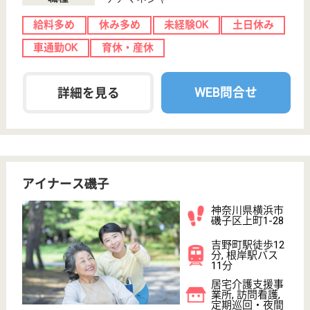
生活相談員 正社員(日勤のみ)
給与
月給：230,000円〜330,000円
職種
生活相談員
土日休み
駅徒歩10分以内
WEB問合せ
詳細を見る
介護職 正社員(日勤のみ)
給与
月給：230,000円〜270,000円
職種
介護職
無資格可
未経験OK
土日休み
育休・産休
駅徒歩10分以内
WEB問合せ
詳細を見る
やさしい手磯子居宅介護支援事業所
神奈川県横浜市
磯子区原2-7-2