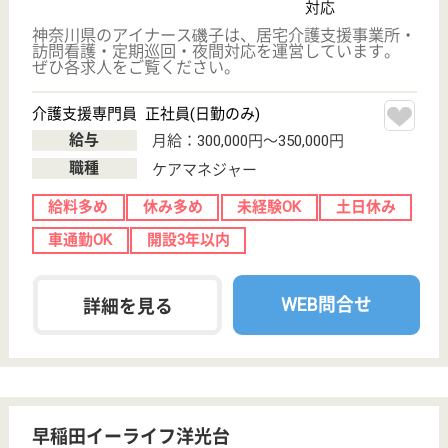
新杉田駅徒歩5
分
居宅介護支援事
業所, 訪問介護
神奈川県のやさしい手磯子居宅介護支援事業所は、居
宅介護支援事業所・訪問介護を運営しています。 ぜ
ひ各求人をご覧ください。
サービス提供責任者 正社員(日勤のみ)
給与
月給：188,000円〜206,000円
職種
サービス提供責任者
休み多め
未経験OK
土日休み
住宅手当あり
育休・産休
駅徒歩10分以内
WEB問合せ
詳細を見る
現在の検索条件
神奈川県/横浜市磯子区
変更
エリア・駅