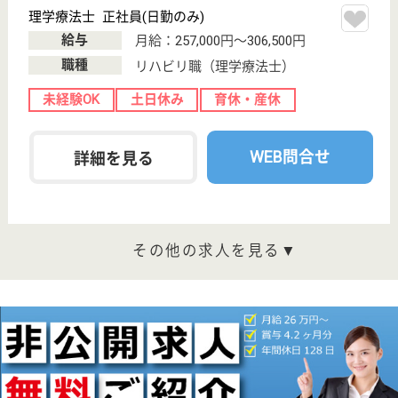
居宅介護支援事
業所
神奈川県のひとはな ISOGOは、居宅介護支援事業所
を運営しています。 ぜひ各求人をご覧ください。
介護支援専門員 正社員(日勤のみ)
給与
月給：280,000円〜409,000円
職種
ケアマネジャー
給料多め
休み多め
未経験OK
土日休み
車通勤OK
育休・産休
WEB問合せ
詳細を見る
アイナース磯子
神奈川県横浜市
磯子区上町1-28
吉野町駅徒歩12
分, 根岸駅バス
11分
居宅介護支援事
業所, 訪問看護,
定期巡回・夜間