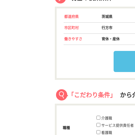
都道府県
茨城県
市区町村
行方市
働きやすさ
育休・産休
「こだわり条件」
から
介護職
サービス提供責任者
職種
看護職