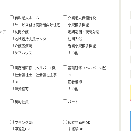
有料老人ホーム
介護老人保健施設
サービス付き高齢者向け住宅
小規模多機能
ケア
訪問介護
定期巡回・夜間対応
地域包括支援センター
訪問入浴
介護医療院
看護小規模多機能
ケアハウス
その他
実務者研修（ヘルパー1級）
基礎研修（ヘルパー2級）
社会福祉士・社会福祉主事
PT
ST
正看護師
無資格可
その他
契約社員
パート
ブランクOK
短時間勤務OK
車通勤OK
未経験OK