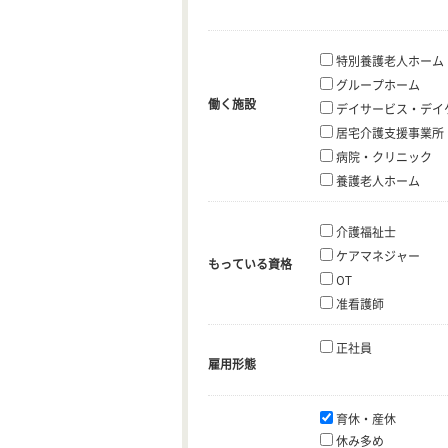
特別養護老人ホーム
グループホーム
働く施設
デイサービス・デイ
居宅介護支援事業所
病院・クリニック
養護老人ホーム
介護福祉士
ケアマネジャー
もっている資格
OT
准看護師
正社員
雇用形態
育休・産休
休み多め