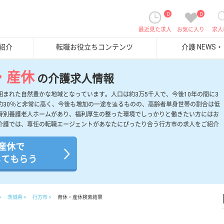
0
0
最近見た求人
お気に入り
求人
紹介
転職お役立ちコンテンツ
介護 NEWS
・産休
の介護求人情報
まれた自然豊かな地域となっています。人口は約3万5千人で、今後10年の間に3
約30％と非常に高く、今後も増加の一途を辿るものの、高齢者単身世帯の割合は低
特別養護老人ホームがあり、福利厚生の整った環境でしっかりと働きたい方にはお
介護では、専任の転職エージェントがあなたにぴったり合う行方市の求人をご紹介
産休で
してもらう
茨城県
行方市
育休・産休検索結果