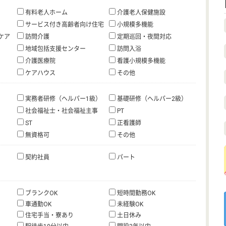
有料老人ホーム
介護老人保健施設
サービス付き高齢者向け住宅
小規模多機能
ケア
訪問介護
定期巡回・夜間対応
地域包括支援センター
訪問入浴
介護医療院
看護小規模多機能
ケアハウス
その他
実務者研修（ヘルパー1級）
基礎研修（ヘルパー2級）
社会福祉士・社会福祉主事
PT
ST
正看護師
無資格可
その他
契約社員
パート
ブランクOK
短時間勤務OK
車通勤OK
未経験OK
住宅手当・寮あり
土日休み