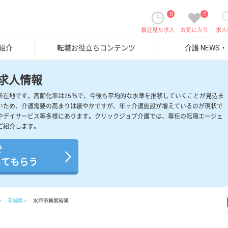
0
0
最近見た求人
お気に入り
求人
紹介
転職お役立ちコンテンツ
介護 NEWS
求人情報
所在地です。高齢化率は25％で、今後も平均的な水準を推移していくことが見込ま
いため、介護需要の高まりは緩やかですが、年々介護施設が増えているのが現状で
やデイサービス等多様にあります。クリックジョブ介護では、専任の転職エージェ
ご紹介します。
で
してもらう
茨城県
水戸市検索結果