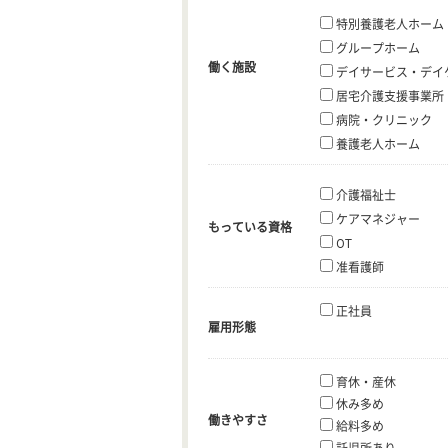
特別養護老人ホーム
グループホーム
働く施設
デイサービス・デイ
居宅介護支援事業所
病院・クリニック
養護老人ホーム
介護福祉士
ケアマネジャー
もっている資格
OT
准看護師
正社員
雇用形態
育休・産休
休み多め
働きやすさ
給料多め