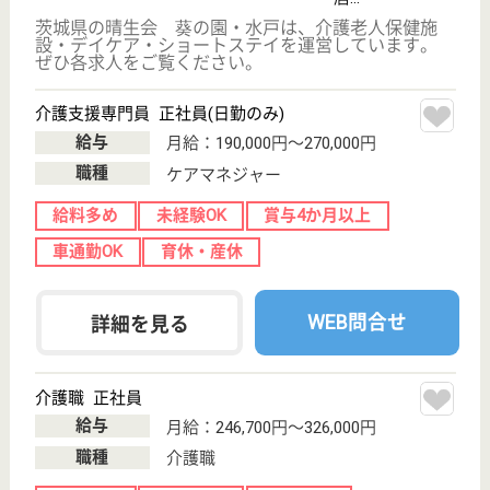
茨城県の明秀会 ときわ木園は、特別養護老人ホー
ム・デイサービス・ショートステイを運営していま
す。 ぜひ各求人をご覧ください。
ケアマネジャー 正社員(日勤のみ)
給与
月給：226,000円〜305,000円
職種
ケアマネジャー
未経験OK
車通勤OK
育休・産休
WEB問合せ
詳細を見る
介護職 正社員
給与
月給：265,170円〜310,200円
職種
介護職
給料多め
未経験OK
車通勤OK
住宅手当あり
育休・産休
WEB問合せ
詳細を見る
現在の検索条件