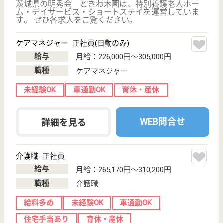
保有資格を選択してくださ
誕生年を入
い
誕生年
必須
保有資格
必須
初任者研修
実務者研修
(ヘルパー2級)
(ヘルパー1級)
介護福祉士
社会福祉士
戻る
ケアマネジャー
PT
次のステッ
OT
その他・なし
次のステップへ
茨城県東茨城郡茨城町で人気の求
人特集