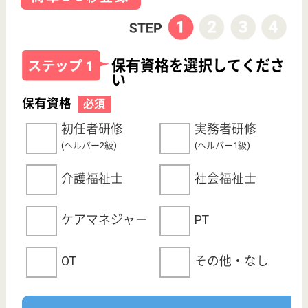
サイトマップ
利用規約
プライバシーポリシー
運営会社
採用ご担当者様へ
お知らせ
看護師の求人・転職なら
『クリックジョブ看護』
介護職求人支援サービス『クリックジョブ介護』運営会社:
ライフワンズ株式会社 ( 厚生労働大臣許可 )13- ユ -303765
Copyright©LifeOnes Ltd. All Rights Reserved
?>