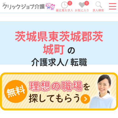
0
0
最近見た求人
お気に入り
求人検索
茨城県東茨城郡茨
城町
の
介護求人/ 転職
現在の検索条件
茨城県/東茨城郡茨城町
変更
エリア・駅
変更
こだわり条件