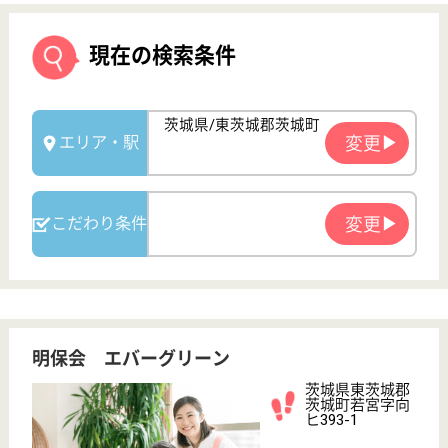
明保会 エバーグリーン
茨城県東茨城郡
茨城町若宮字向
ヒ393-1
東水戸駅車14分
介護老人保健施
設, デイケア, シ
ョートステイ
茨城県の明保会 エバーグリーンは、介護老人保健施
設・デイケア・ショートステイを運営しています。
ぜひ各求人をご覧ください。
介護職 正社員
給与
年収：2,430,000円〜2,800,000円
職種
介護職
未経験OK
車通勤OK
住宅手当あり
育休・産休
WEB問合せ
詳細を見る