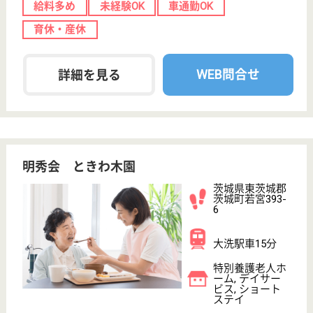
茨城県/東茨城郡茨城町
変更
エリア・駅
変更
こだわり条件
;
事業所情報の一部は、厚生労働省の介護事業所・生活関連情報
検索「介護サービス情報公表システム 」から転載しておりま
す。
介護の転職支援サービスお申込み
30
簡単
登録
秒