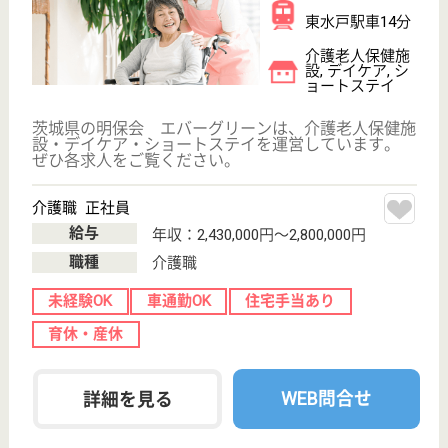
晴生会 葵の園・水戸
茨城県東茨城郡
茨城町桜の郷
231-6
赤塚駅車18分
介護老人保健施
設, デイケア, シ
ョートステイ,
居...
茨城県の晴生会 葵の園・水戸は、介護老人保健施
設・デイケア・ショートステイを運営しています。
ぜひ各求人をご覧ください。
介護支援専門員 正社員(日勤のみ)
給与
月給：190,000円〜270,000円
職種
ケアマネジャー
給料多め
未経験OK
賞与4か月以上