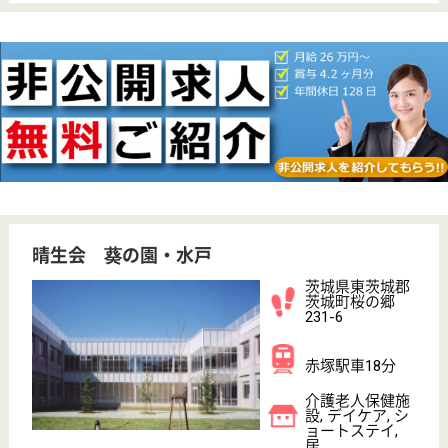
車通勤OK
育休・産休
WEB問合せ
詳細を見る
介護職 正社員
給与
月給：246,700円〜326,000円
職種
介護職
給料多め
未経験OK
車通勤OK
育休・産休
WEB問合せ
詳細を見る
明秀会 ときわ木園
茨城県東茨城郡
茨城町若宮393-
6
大洗駅車15分
特別養護老人ホ
ーム, デイサー
ビス, ショート
ステイ