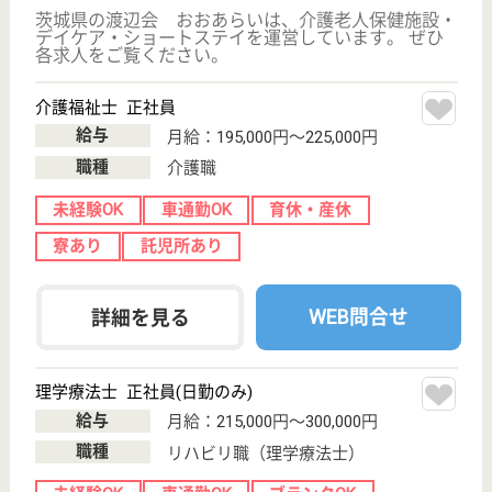
介護支援専門員 正社員(日勤のみ)
給与
月給：190,000円〜270,000円
職種
ケアマネジャー
給料多め
未経験OK
賞与4か月以上
車通勤OK
育休・産休
WEB問合せ
詳細を見る
介護職 正社員
給与
月給：246,700円〜326,000円
職種
介護職
給料多め
未経験OK
車通勤OK
育休・産休
WEB問合せ
詳細を見る
明秀会 ときわ木園
茨城県東茨城郡
茨城町若宮393-
6