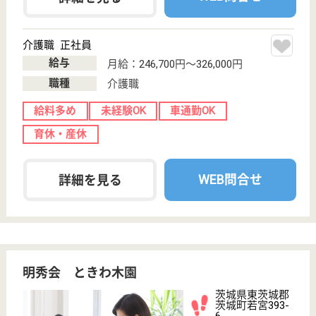
介護の転職支援サービスお申込み
30
簡単
登録
秒
保有資格を選択してくださ
誕生年を入
い
誕生年
必須
保有資格
必須
初任者研修
実務者研修
(ヘルパー2級)
(ヘルパー1級)
介護福祉士
社会福祉士