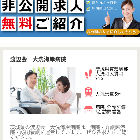
WEB問合せ
詳細を見る
その他の求人を見る
渡辺会 おおあらい
茨城県東茨城郡
大洗町大貫町
1212-11
大洗駅車5分
介護老人保健施
設, デイケア, シ
ョートステイ,
居...
茨城県の渡辺会 おおあらいは、介護老人保健施設・
デイケア・ショートステイを運営しています。 ぜひ
各求人をご覧ください。
介護福祉士 正社員
給与
月給：195,000円〜225,000円
職種
介護職
未経験OK
車通勤OK
育休・産休
寮あり
託児所あり