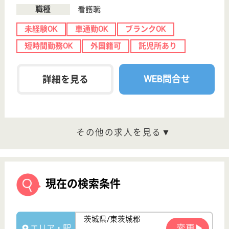
看護師の求人・転職なら
『クリックジョブ看護』
介護職求人支援サービス『クリックジョブ介護』運営会社:
ライフワンズ株式会社 ( 厚生労働大臣許可 )13- ユ -303765
Copyright©LifeOnes Ltd. All Rights Reserved
?>