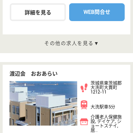
茨城県の明保会 エバーグリーンは、介護老人保健施
設・デイケア・ショートステイを運営しています。
ぜひ各求人をご覧ください。
介護職 正社員
給与
年収：2,430,000円〜2,800,000円
職種
介護職
未経験OK
車通勤OK
住宅手当あり
育休・産休
WEB問合せ
詳細を見る
晴生会 葵の園・水戸
茨城県東茨城郡
茨城町桜の郷
231-6
赤塚駅車18分
介護老人保健施
設, デイケア, シ
ョートステイ,
居...
茨城県の晴生会 葵の園・水戸は、介護老人保健施
設・デイケア・ショートステイを運営しています。
ぜひ各求人をご覧ください。