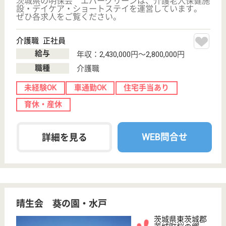
ここいち大洗
茨城県東茨城郡
大洗町大貫町
64-46
大洗駅徒歩15分
サービス付き高
齢者向け住宅,
訪問介護
茨城県のここいち大洗は、サービス付き高齢者向け住
宅・訪問介護を運営しています。 ぜひ各求人をご覧
ください。
介護支援専門員 パート(日勤のみ)
給与
時給：1,300円
職種
ケアマネジャー
未経験OK
車通勤OK
育休・産休
WEB問合せ
詳細を見る
看護スタッフ パート(日勤のみ)
給与
時給：1,350円〜1,500円