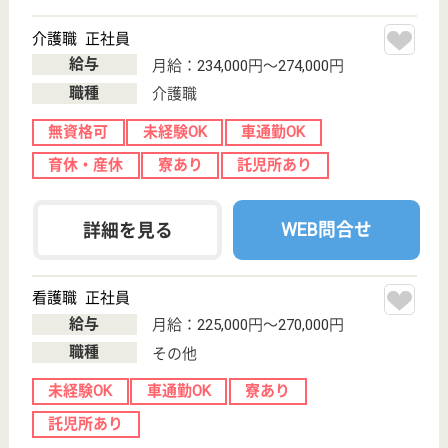
WEB問合せ
詳細を見る
理学療法士 正社員(日勤のみ)
給与
月給：215,000円〜300,000円
職種
リハビリ職（理学療法士）
未経験OK
車通勤OK
ブランクOK
育休・産休
寮あり
託児所あり
WEB問合せ
詳細を見る
明保会 エバーグリーン
茨城県東茨城郡
茨城町若宮字向
ヒ393-1
東水戸駅車14分
介護老人保健施
設, デイケア, シ
ョートステイ