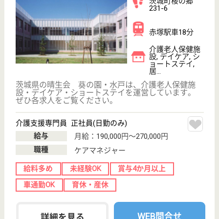
職種
看護職
未経験OK
車通勤OK
ブランクOK
短時間勤務OK
外国籍可
託児所あり
WEB問合せ
詳細を見る
その他の求人を見る
現在の検索条件
茨城県/東茨城郡
変更
エリア・駅
変更
こだわり条件
;
事業所情報の一部は、厚生労働省の介護事業所・生活関連情報
検索「介護サービス情報公表システム 」から転載しておりま
す。