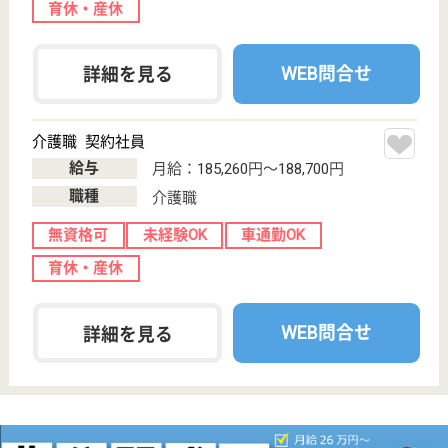
大洗町大貫町
915
大洗駅車5分
病院, 介護医療
院, 訪問看護
茨城県の渡辺会 大洗海岸病院は、病院・介護医療
院・訪問看護を運営しています。 ぜひ各求人をご覧
ください。
介護職 正社員
給与
月給：234,000円〜274,000円
職種
介護職
無資格可
未経験OK
車通勤OK
育休・産休
寮あり
託児所あり
WEB問合せ
詳細を見る
看護職 正社員
給与
月給：225,000円〜270,000円
職種
その他
未経験OK
車通勤OK
寮あり
託児所あり