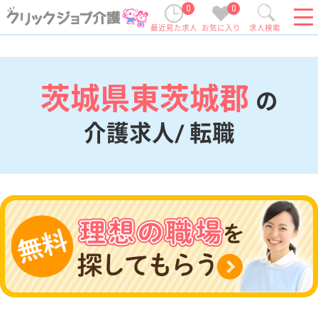
0
0
最近見た求人
お気に入り
求人検索
茨城県東茨城郡
の
介護求人/ 転職
現在の検索条件
茨城県/東茨城郡
変更
エリア・駅
変更
こだわり条件