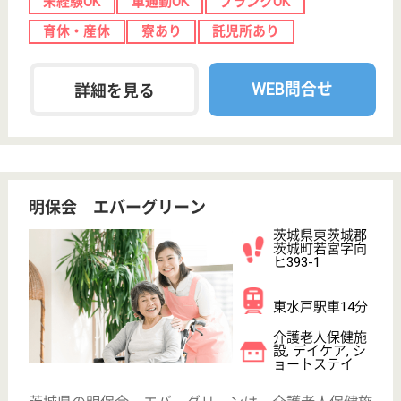
大洗駅車15分
特別養護老人ホ
ーム, デイサー
ビス, ショート
ステイ
茨城県の明秀会 ときわ木園は、特別養護老人ホー
ム・デイサービス・ショートステイを運営していま
す。 ぜひ各求人をご覧ください。
ケアマネジャー 正社員(日勤のみ)
給与
月給：226,000円〜305,000円
職種
ケアマネジャー
未経験OK
車通勤OK
育休・産休
WEB問合せ
詳細を見る
介護職 正社員
給与
月給：265,170円〜310,200円
職種
介護職
給料多め
未経験OK
車通勤OK
住宅手当あり
育休・産休
WEB問合せ
詳細を見る