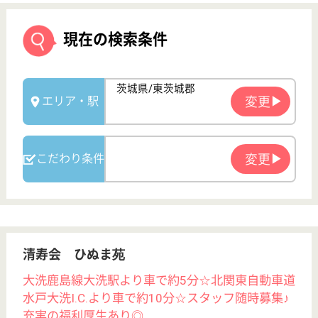
清寿会 ひぬま苑
大洗鹿島線大洗駅より車で約5分☆北関東自動車道
水戸大洗I.C.より車で約10分☆スタッフ随時募集♪
充実の福利厚生あり◎
茨城県東茨城郡
大洗町大貫町
3269-1
大洗駅車9分
特別養護老人ホ
ーム, デイサー
ビス, ショート
ステイ...
家庭に居るような雰囲気を目指して、笑顔溢れる職場
☆季節に合わせた行事を毎月開催しており、四季折々
の食事も魅力の一つ◎利用者様の健康を第一に考え、
定期的に健康診断を行ったりと、いつまでも笑顔で生
活できるように努めています☆おやつもスタッフの手
作りにするなど、優しさ溢れる職場です♪
介護職 正社員
給与
月給：248,000円〜258,500円
職種
介護職
給料多め
未経験OK
車通勤OK