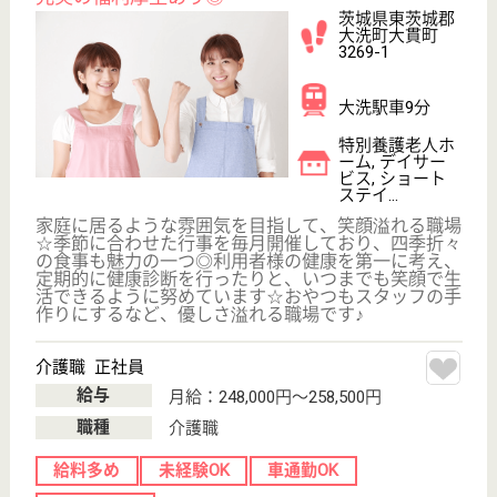
育休・産休
WEB問合せ
詳細を見る
介護職 契約社員
給与
月給：185,260円〜188,700円
職種
介護職
無資格可
未経験OK
車通勤OK
育休・産休
WEB問合せ
詳細を見る
渡辺会 大洗海岸病院
茨城県東茨城郡