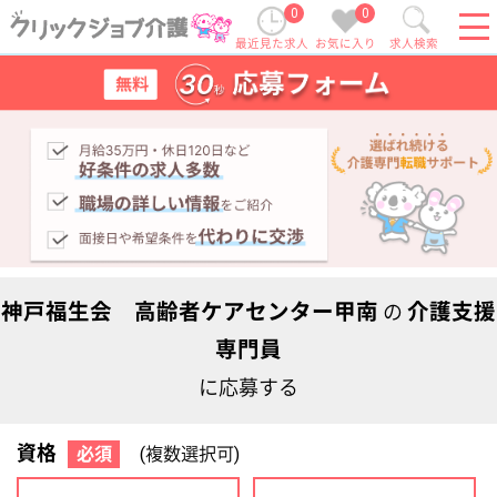
0
0
最近見た求人
お気に入り
求人検索
神戸福生会 高齢者ケアセンター甲南
介護支援
の
専門員
に応募する
資格
必須
(複数選択可)
初任者研修
実務者研修
(ヘルパー2級)
(ヘルパー1級)
介護福祉士
社会福祉士
ケアマネジャー
PT