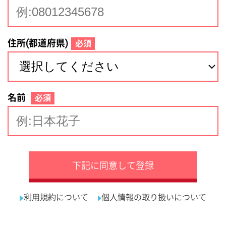
サイトマップ
利用規約
プライバシーポリシー
運営会社
看護師の求人・転職なら
採用ご担当者様へ
『クリックジョブ看護』
介護職求人支援サービス『クリックジョブ介護』運営会社:
ライフワンズ株式会社 ( 厚生労働大臣許可 )13- ユ -303765
Copyright©LifeOnes Ltd. All Rights Reserved