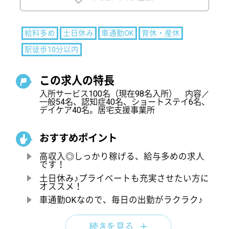
おすすめポイント
高収入◎しっかり稼げる、給与多めの求人
です！
土日休み♪プライベートも充実させたい方に
オススメ！
車通勤OKなので、毎日の出勤がラクラク♪
募集詳細
サービス種類
介護老人保健施設
募集職種
介護支援専門員
給与
給料多め