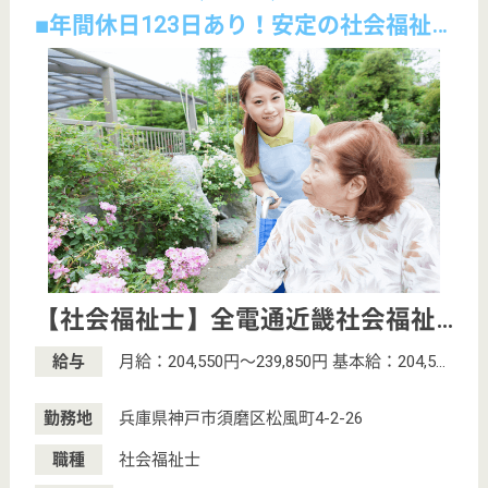
こちらの施設のその他の求人
介護職 正社員
給与
月給：207,500円〜255,000円
職種
介護職
未経験OK
車通勤OK
育休・産休
駅徒歩10分以内
看護職 正社員
給与
月給：245,000円〜255,000円
職種
看護職
育休・産休
駅徒歩10分以内