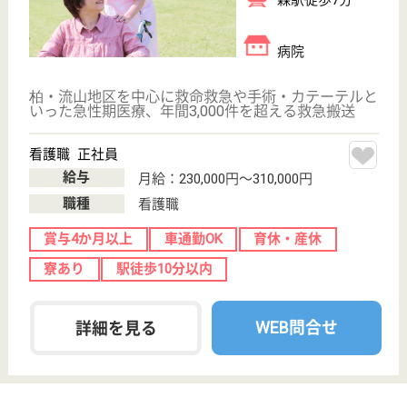
未経験OK
車通勤OK
育休・産休
駅徒歩10分以内
WEB問合せ
詳細を見る
その他の求人を見る
デイホームゆりの木柏
千葉県柏市増尾
台1-12-6
増尾駅徒歩2分
デイサービス
千葉県のデイホームゆりの木柏は、デイサービスを運
営しています。 ぜひ各求人をご覧ください。
施設長候補 正社員(日勤のみ)
給与
月給：340,000円
職種
管理職（管理者・施設長）