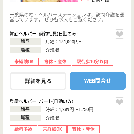
誠高会 おおたかの森病院
高度な専門性をもって地域医療に貢献します
千葉県柏市豊四
季113
流山おおたかの
森駅徒歩7分
病院
柏・流山地区を中心に救命救急や手術・カテーテルと
いった急性期医療、年間3,000件を超える救急搬送
看護職 正社員
給与
月給：230,000円〜310,000円
職種
看護職
賞与4か月以上
車通勤OK
育休・産休
寮あり
駅徒歩10分以内
WEB問合せ
詳細を見る