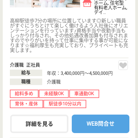
増尾駅徒歩1分
訪問介護
千葉県のみずたま介護ステーション柏南は、訪問介護
を運営しています。 ぜひ各求人をご覧ください。
介護職 正社員(日勤のみ)
給与
月給：237,000円〜249,000円
職種
介護職
給料多め
育休・産休
駅徒歩10分以内
WEB問合せ
詳細を見る
サービス提供責任者（未経験者） 正社員(日勤のみ)
給与
月給：247,000円〜262,000円
職種
サービス提供責任者
未経験OK
育休・産休
駅徒歩10分以内
WEB問合せ
詳細を見る