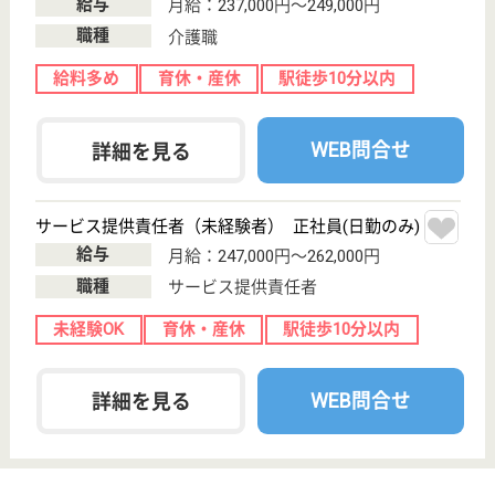
給料多め
無資格可
車通勤OK
駅徒歩10分以内
WEB問合せ
詳細を見る
アプリシェイト柏 高柳グリーンガーデン
千葉県柏市高柳
1142-1
高柳駅徒歩5分
サービス付き高
齢者向け住宅,
居宅介護支援事
業所
千葉県のアプリシェイト柏 高柳グリーンガーデン
は、サービス付き高齢者向け住宅・居宅介護支援事業
所を運営しています。 ぜひ各求人をご覧ください。
ケアマネジャー 契約社員(日勤のみ)
給与
月給：285,000円〜315,000円
職種
ケアマネジャー
給料多め
休み多め
未経験OK
土日休み