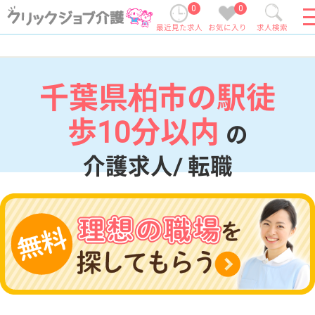
0
0
最近見た求人
お気に入り
求人検索
千葉県柏市の駅徒
歩10分以内
の
介護求人/ 転職
現在の検索条件
千葉県/柏市
変更
エリア・駅
駅徒歩10分以内
変更
こだわり条件