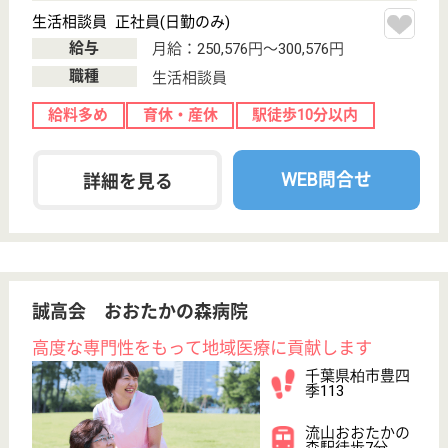
ひばりサービス増尾センター
千葉県柏市増尾
台1-12-6
増尾駅徒歩1分
訪問介護, 居宅
介護支援事業所
千葉県のひばりサービス増尾センターは、訪問介護・
居宅介護支援事業所を運営しています。 ぜひ各求人
をご覧ください。
ホームヘルパー パート(日勤のみ)
給与
時給：1,300円〜2,050円
職種
介護職
給料多め
未経験OK
車通勤OK
短時間勤務OK
育休・産休
正社員登用制度
WEB問合せ
詳細を見る
ホームヘルパー 正社員(日勤のみ)
給与
月給：217,000円〜227,000円
職種
介護職