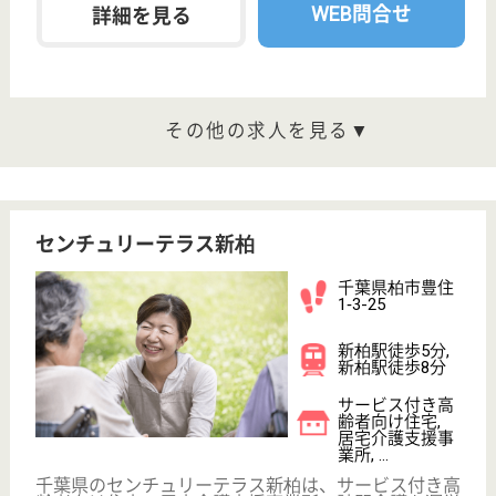
駅徒歩10分以内
WEB問合せ
詳細を見る
聖峰会 岡田病院
柏駅より徒歩2分、駅前で通勤アクセス抜群
千葉県柏市末広
町2-10
柏駅徒歩2分
病院
来院されるすべての患者様に誠実で良質な医療をご提
供すること、地域医療に貢献することを目標としてお
ります
医療ソーシャルワーカー 正社員(日勤のみ)
給与
月給：253,000円
職種
生活相談員
給料多め
休み多め
育休・産休
駅徒歩10分以内