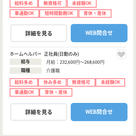
ホーム, 訪問介
護
千葉県のアスモ介護サービス南柏は、住宅型有料老人
ホーム・訪問介護を運営しています。 ぜひ各求人を
ご覧ください。
介護職 正社員(日勤のみ)
給与
月給：243,812円〜262,812円
職種
介護職
給料多め
未経験OK
育休・産休
寮あり
駅徒歩10分以内
WEB問合せ
詳細を見る
イリーゼかしわ豊四季
千葉県柏市旭町
4-11-3
柏駅徒歩7分
住宅型有料老人
ホーム