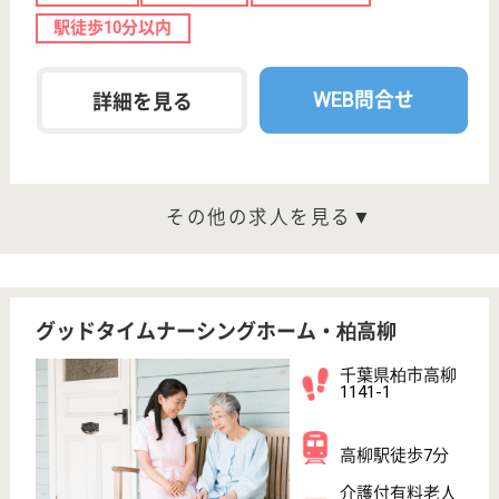
看護職 正社員(日勤のみ)
給与
月給：272,700円〜407,000円
職種
看護職
未経験OK
車通勤OK
育休・産休
寮あり
駅徒歩10分以内
WEB問合せ
詳細を見る
看護師 パート(日勤のみ)
給与
時給：1,500円〜1,700円
職種
看護職
未経験OK
車通勤OK
育休・産休
託児所あり
駅徒歩10分以内
WEB問合せ
詳細を見る
みずたま介護ステーション柏南
千葉県柏市加賀
3-25-11