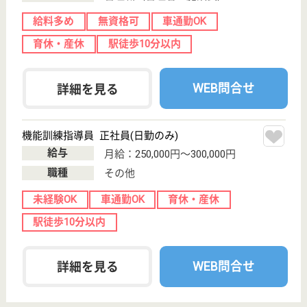
;
事業所情報の一部は、厚生労働省の介護事業所・生活関連情報
検索「介護サービス情報公表システム 」から転載しておりま
す。
介護の転職支援サービスお申込み
30
簡単
登録
秒
保有資格を選択してくださ
誕生年を入
い
誕生年
必須
保有資格
必須