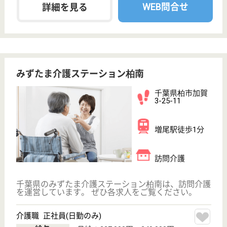
駅徒歩10分以内
WEB問合せ
詳細を見る
その他の求人を見る
新柏会 新柏ヴィヴァンホーム
ユニットケアの特養
千葉県柏市中原
1815-5
新柏駅徒歩10分
特別養護老人ホ
ーム, ショート
ステイ, 居宅介
護支援...
「より良い介護サービスとは何か」を常に考え、一人
一人が生き生きと暮らせる施設を目指します。
介護職 パート(日勤のみ)
給与
時給：1,190円〜1,240円
職種
介護職