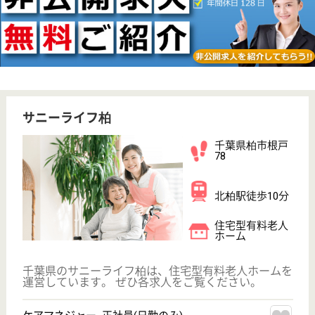
WEB問合せ
詳細を見る
その他の求人を見る
みずたま介護ステーション柏
千葉県柏市末広
町5-16
柏駅徒歩3分
訪問介護
千葉県のみずたま介護ステーション柏は、訪問介護を
運営しています。 ぜひ各求人をご覧ください。
介護職 正社員(日勤のみ)
給与
月給：246,500円〜258,500円
職種
介護職
給料多め
未経験OK
育休・産休
駅徒歩10分以内