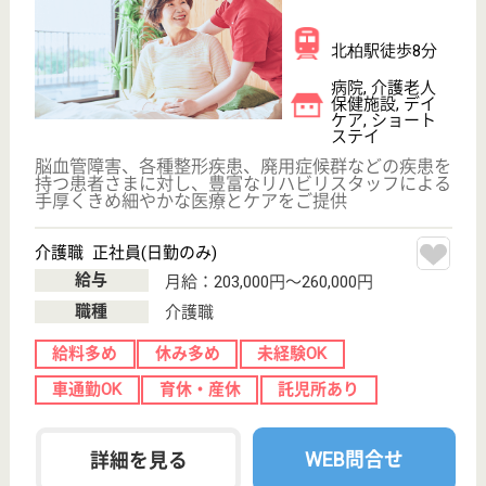
介護福祉士 正社員
給与
月給：211,000円〜261,000円
職種
介護職
未経験OK
車通勤OK
育休・産休
託児所あり
駅徒歩10分以内
WEB問合せ
詳細を見る
その他の求人を見る
サニーライフ柏
千葉県柏市根戸
78