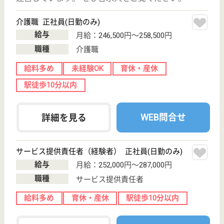
柏・ヘルパーステーション
千葉県柏市明原
1-1-5
柏駅徒歩7分
訪問介護
千葉県の柏・ヘルパーステーションは、訪問介護を運
営しています。 ぜひ各求人をご覧ください。
常勤ヘルパー 契約社員(日勤のみ)
給与
月給：181,000円〜
職種
介護職
未経験OK
育休・産休
駅徒歩10分以内
WEB問合せ
詳細を見る
登録ヘルパー パート(日勤のみ)
給与
時給：1,289円〜1,730円
職種
介護職
給料多め
未経験OK
育休・産休