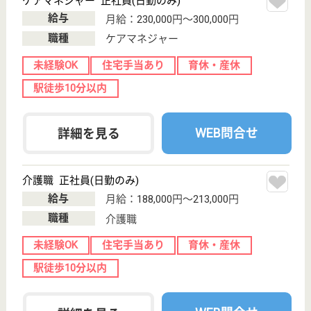
WEB問合せ
詳細を見る
サービス提供責任者（経験者） 正社員(日勤のみ)
給与
月給：252,000円〜287,000円
職種
サービス提供責任者
給料多め
育休・産休
駅徒歩10分以内
WEB問合せ
詳細を見る
その他の求人を見る
センチュリーテラス新柏
千葉県柏市豊住
1‐3-25
新柏駅徒歩5分,
新柏駅徒歩8分
サービス付き高
齢者向け住宅,
居宅介護支援事
業所, ...
千葉県のセンチュリーテラス新柏は、サービス付き高