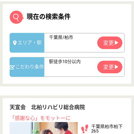
天宣会 北柏リハビリ総合病院
「感謝な心」をモットーに
千葉県柏市柏下
265
北柏駅徒歩8分
病院, 介護老人
保健施設, デイ
ケア, ショート
ステイ
脳血管障害、各種整形疾患、廃用症候群などの疾患を
持つ患者さまに対し、豊富なリハビリスタッフによる
手厚くきめ細やかな医療とケアをご提供
介護職 正社員(日勤のみ)
給与
月給：203,000円〜260,000円
職種
介護職
給料多め
休み多め
未経験OK
車通勤OK
育休・産休
託児所あり
WEB問合せ
詳細を見る