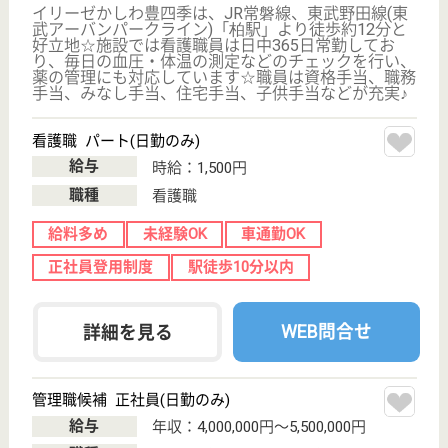
サイトマップ
利用規約
プライバシーポリシー
運営会社
採用ご担当者様へ
お知らせ
看護師の求人・転職なら
『クリックジョブ看護』
介護職求人支援サービス『クリックジョブ介護』運営会社:
ライフワンズ株式会社 ( 厚生労働大臣許可 )13- ユ -303765
Copyright©LifeOnes Ltd. All Rights Reserved