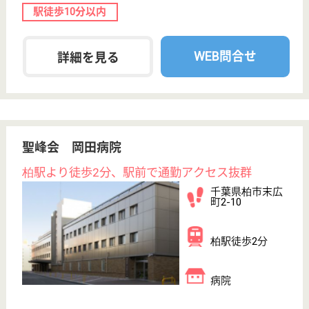
ケアホーム柏
地域に根ざす在宅介護ステーションです
千葉県柏市豊四
季520-21
南柏駅徒歩8分
デイサービス,
居宅介護支援事
業所, 訪問介護
千葉県のケアホーム柏は、デイサービス・居宅介護支
援事業所・訪問介護を運営しています。 ぜひ各求人
をご覧ください。
ホームヘルパー パート(日勤のみ)
給与
時給：1,600円〜2,300円
職種
介護職
給料多め
無資格可
未経験OK
車通勤OK
短時間勤務OK
育休・産休
WEB問合せ
詳細を見る
ホームヘルパー 正社員(日勤のみ)
給与
月給：232,600円〜268,600円