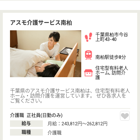
初任者研修
実務者研修
(ヘルパー2級)
(ヘルパー1級)
介護福祉士
社会福祉士
戻る
ケアマネジャー
PT
次のステッ
OT
その他・なし
次のステップへ
サービス紹介
クリックジョブ介護とは
ご利用の流れ
公式LINE＠
お役立ち情報