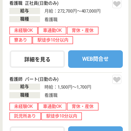
ベストライフ柏
緑も多く残る閑静な住宅地で快適な毎日
千葉県柏市今谷
上町44‐1
南柏駅徒歩5分
住宅型有料老人
ホーム, 介護付
有料老人ホーム
JR常磐線「南柏」駅から徒歩5分と利便性に優れた
「ベストライフ柏」。中庭のガーデニングパティオで
は、四季折々の花をお楽しみ頂けます、H13開設、全
室個室
看護職 パート(日勤のみ)
給与
時給：1,800円
職種
看護職
駅徒歩10分以内
WEB問合せ
詳細を見る
看護職 契約社員(日勤のみ)
給与
月給：266,000円〜320,000円
職種
看護職