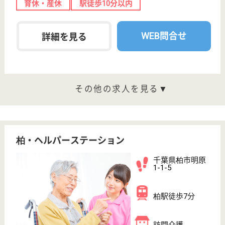
ホーム, 住宅型
有料老人ホーム,
デイ...
高柳駅徒歩7分の場所に位置しています◎新しい職員
がすぐにうちとけて楽しく働けるよう入社後にオリエ
ンテーションを行っています♪資格手当や夜勤手当も
しっかり付与され、その他処遇改善加算も付与されま
すのでやりがいを持って仕事に集中する事が可能にな
ります☆福利厚生も充実しており、プライベートも充
実します。
介護職 正社員
給与
年収：3,400,000円〜4,500,000円
職種
介護職
給料多め
未経験OK
車通勤OK
育休・産休
駅徒歩10分以内
WEB問合せ
詳細を見る
生活相談員 正社員(日勤のみ)
給与
月給：250,576円〜300,576円
職種
生活相談員
給料多め
育休・産休
駅徒歩10分以内
WEB問合せ
詳細を見る