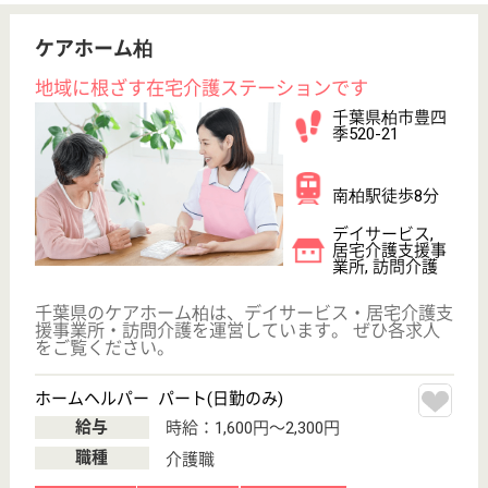
給料多め
無資格可
車通勤OK
育休・産休
駅徒歩10分以内
WEB問合せ
詳細を見る
機能訓練指導員 正社員(日勤のみ)
給与
月給：250,000円〜300,000円
職種
その他
未経験OK
車通勤OK
育休・産休
駅徒歩10分以内
WEB問合せ
詳細を見る
アスモ介護サービス南柏
千葉県柏市今谷
上町43-40
南柏駅徒歩8分
住宅型有料老人