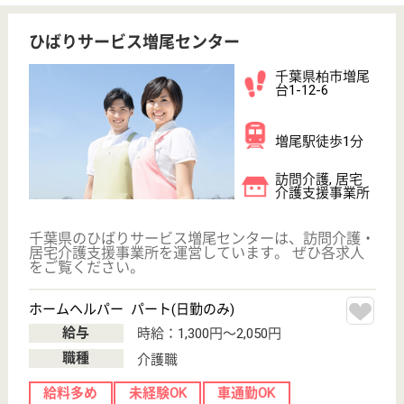
育休・産休
正社員登用制度
WEB問合せ
詳細を見る
ミアヘルサオアシス柏あけぼの
千葉県柏市あけ
ぼの4-3-24
柏駅徒歩8分
サービス付き高
齢者向け住宅,
居宅介護支援事
業所, ...
千葉県のミアヘルサオアシス柏あけぼのは、サービス
付き高齢者向け住宅・居宅介護支援事業所・デイサー
ビスを運営しています。 ぜひ各求人をご覧くださ
い。
ケアマネジャー 正社員(日勤のみ)
給与
月給：261,010円〜281,350円
職種
ケアマネジャー
未経験OK
土日休み
育休・産休
駅徒歩10分以内