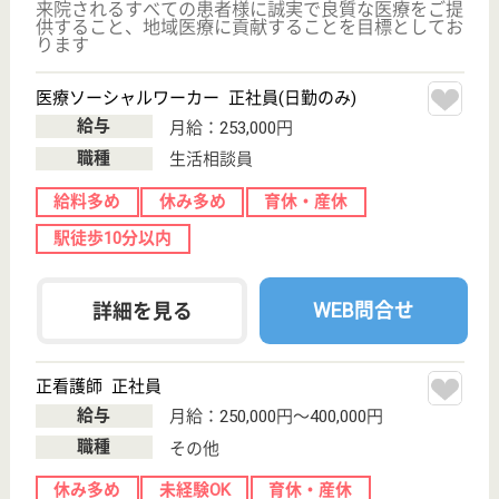
職種
介護職
給料多め
休み多め
無資格可
未経験OK
車通勤OK
育休・産休
WEB問合せ
詳細を見る
その他の求人を見る
葵会 葵の園・柏たなか
つくばエクスプレス柏たなか駅より徒歩3分！葵会
グループの老健です。
千葉県柏市小青
田1-3-3
柏たなか駅徒歩
3分
介護老人保健施
設, デイケア, シ
ョートステイ,
居...
系列の柏たなか病院が隣接、モダンクラシックな高級
感あふれる施設です！