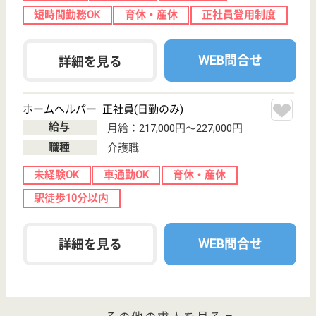
WEB問合せ
詳細を見る
介護職 正社員
給与
月給：215,000円〜300,000円
職種
介護職
未経験OK
育休・産休
駅徒歩10分以内
WEB問合せ
詳細を見る
深町病院
地域の皆様のホームドクター
千葉県柏市柏4-
10-11
柏駅徒歩3分
病院
患者様との対話とふれあいを大切に親しみやすい診療
を目指します、外来診療から入院・療養生活まで継続