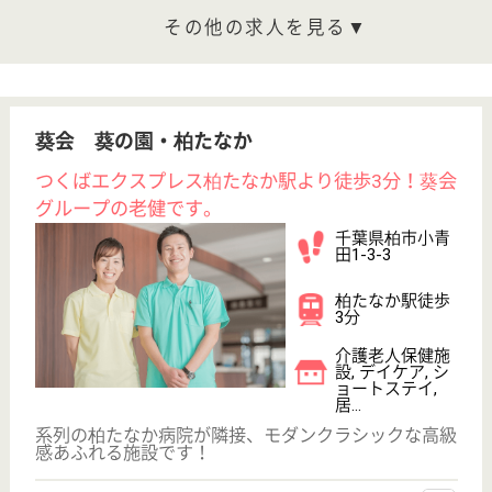
イリーゼかしわ豊四季は、JR常磐線、東武野田線(東
武アーバンパークライン)「柏駅」より徒歩約12分と
好立地☆施設では看護職員は日中365日常勤してお
り、毎日の血圧・体温の測定などのチェックを行い、
薬の管理にも対応しています☆職員は資格手当、職務
手当、みなし手当、住宅手当、子供手当などが充実♪
看護職 パート(日勤のみ)
給与
時給：1,500円
職種
看護職
給料多め
未経験OK
車通勤OK
正社員登用制度
駅徒歩10分以内
WEB問合せ
詳細を見る
管理職候補 正社員(日勤のみ)
給与
年収：4,000,000円〜5,500,000円
職種
管理職（管理者・施設長）
給料多め
無資格可
車通勤OK
住宅手当あり
駅徒歩10分以内
WEB問合せ
詳細を見る