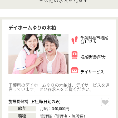
した医療を提供できるよう努力致します
看護補助者 正社員
給与
月給：202,392円〜222,392円
職種
その他
無資格可
未経験OK
住宅手当あり
ブランクOK
育休・産休
駅徒歩10分以内
WEB問合せ
詳細を見る
もっとみる（21-37 件 /37 件）
現在の検索条件
千葉県/柏市
変更
エリア・駅
駅徒歩10分以内
変更
こだわり条件