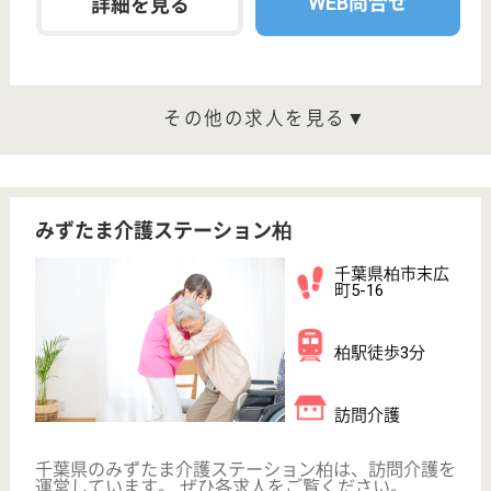
齢者向け住宅・居宅介護支援事業所・訪問介護を運営
しています。 ぜひ各求人をご覧ください。
主任ケアマネジャー 正社員(日勤のみ)
給与
月給：227,000円〜242,000円
職種
ケアマネジャー
休み多め
未経験OK
土日休み
住宅手当あり
育休・産休
駅徒歩10分以内
WEB問合せ
詳細を見る
ケアマネジャー 正社員(日勤のみ)
給与
月給：222,000円〜237,000円
職種
ケアマネジャー
休み多め
未経験OK
住宅手当あり
育休・産休
駅徒歩10分以内
WEB問合せ
詳細を見る
その他の求人を見る