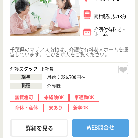
千葉県流山市東
初石3-128-11
初石駅徒歩7分
介護付有料老人
ホーム
入居者一人ひとりの個性と自主性を大切にする。 居
室より共用施設での生活時間を充実させ活動的な日常
生活を支援する。 入居者のプライバシーを尊重しつ
つ、入居者とスタッフは同じ家族の一員という意識で
ともに考え、日常を共有する。 地域に根ざした地域
社会の一員として活動できるようこころがける。
管理職候補 正社員(日勤のみ)
給与
月給：239,312円〜335,000円
職種
管理職（管理者・施設長）
無資格可
車通勤OK
住宅手当あり
育休・産休
駅徒歩10分以内
WEB問合せ
詳細を見る
アイホームセントラルパーク