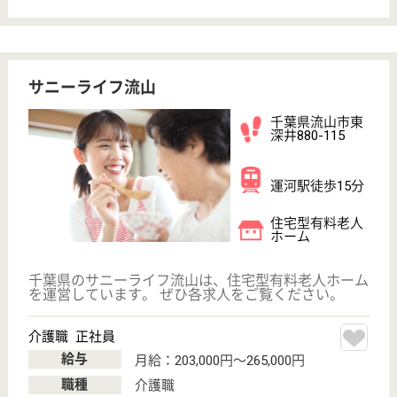
千葉県流山市後
平井162-1
流山セントラル
パーク駅徒歩3
分
介護付有料老人
ホーム
ご入居者様の意思及び人格を尊重することで、人間ら
しい生活を送っていただく環境を提供すること。「ご
本人のケア・ご家族のケア・地域のケア」を標榜し、
福祉社会の実現に貢献すること。
准看護師 正社員(日勤のみ)
給与
月給：220,000円〜270,000円
職種
看護職
車通勤OK
駅徒歩10分以内
WEB問合せ
詳細を見る
正看護師 正社員(日勤のみ)
給与
月給：240,000円〜290,000円
職種
看護職
給料多め
車通勤OK
駅徒歩10分以内