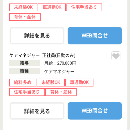
WEB問合せ
詳細を見る
愛友会 ナーシングプラザ流山
上尾中央医科グループの老健です♪研修制度が充実
していて好待遇です♪
千葉県流山市前
ヶ崎248-1
柏駅バス20分
介護老人保健施
設, デイケア, シ
ョートステイ,
居...
利用者の人間としての尊厳を守りつつ、良質なリハビ
リテーション・看護・介護サービスを提供し、精神身
体機能及びQOLの維持向上を図り、在宅復帰に向けて
支援する。
介護職 正社員
給与
月給：214,000円〜
職種
介護職
休み多め
未経験OK
車通勤OK
住宅手当あり
育休・産休