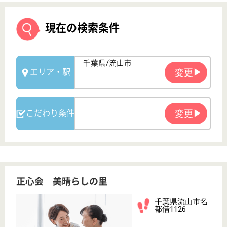
正心会 美晴らしの里
千葉県流山市名
都借1126
南柏駅徒歩21分
特別養護老人ホ
ーム, デイサー
ビス, ショート
ステイ...
千葉県の正心会 美晴らしの里は、特別養護老人ホー
ム・デイサービス・ショートステイを運営していま
す。 ぜひ各求人をご覧ください。
生活相談員 正社員
給与
月給：215,700円〜328,100円
職種
生活相談員
給料多め
車通勤OK
育休・産休
寮あり
託児所あり
WEB問合せ
詳細を見る