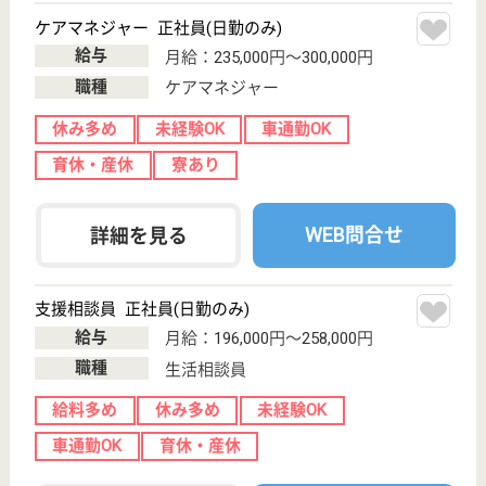
WEB問合せ
詳細を見る
ケアマネジャー 正社員(日勤のみ)
給与
月給：217,000円〜257,000円
職種
ケアマネジャー
休み多め
車通勤OK
育休・産休
WEB問合せ
詳細を見る
ますお会 柏の葉北総病院
設備充実、快適なリハビリテーション病院
千葉県流山市駒
木台233-4
柏駅バス19分
病院
平成14年4月に新築移転、最新の設備、各方面のプロ