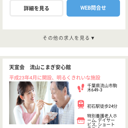
フェッショナルが集結し、築き上げてきた長期療養と
いう専門医療のノウハウを提供しております
看護助手 正社員
給与
月給：211,100円〜256,100円
職種
その他
無資格可
未経験OK
車通勤OK
住宅手当あり
育休・産休
WEB問合せ
詳細を見る
看護職 正社員(日勤のみ)
給与
年収：2,500,000円〜3,500,000円
職種
看護職
住宅手当あり
WEB問合せ
詳細を見る
あかぎ万葉 月の船
千葉県流山市
野々下1-292