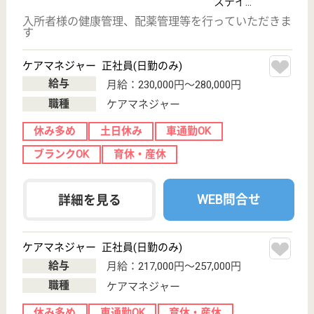
流山おおたかの
森駅徒歩20分
特別養護老人ホ
ーム, ショート
ステイ, 居宅介
護支援...
「入居者様のプライバシーを尊重した介護及び実践を
する」 「入居者様が安心して家庭的な生活ができる
ように支援する」 「入居者様がやる気のできる生活
を送れるよう支援する」
介護職 正社員
給与
月給：240,600円〜286,170円
職種
介護職
給料多め
未経験OK
車通勤OK
住宅手当あり
育休・産休
託児所あり
WEB問合せ
詳細を見る
あかぎ万葉 春の苑
成長しながら助け合えるスタッフがたくさん在籍
してます☆ピカピカの高齢者施設で働きたい、信
頼できる仲間を作りたいと思っている方未経験の