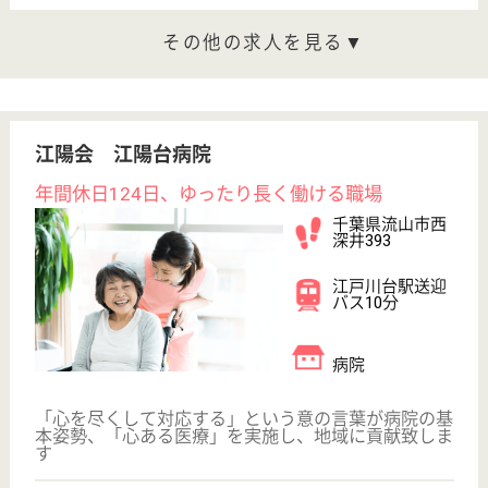
WEB問合せ
詳細を見る
秋桜ヴィレッジ南流山
千葉県流山市南
流山6-8-15
南流山駅徒歩8
分
サービス付き高
齢者向け住宅
資格取得支援あり、初任者の全額負担制度◎
介護職 正社員
給与
月給：220,576円〜265,576円
職種
介護職
未経験OK
ブランクOK
寮あり
駅徒歩10分以内
WEB問合せ
詳細を見る