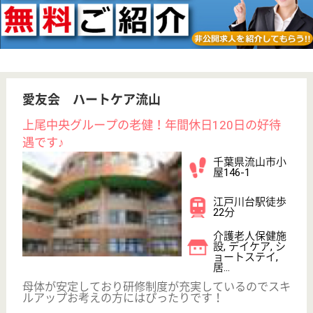
WEB問合せ
詳細を見る
その他の求人を見る
天宣会 流山こまぎ安心館
平成23年4月に開設、明るくきれいな施設
千葉県流山市駒
木649-3
初石駅徒歩24分
特別養護老人ホ
ーム, デイサー
ビス, ショート
ステイ...
入所者様の健康管理、配薬管理等を行っていただきま
す
ケアマネジャー 正社員(日勤のみ)
給与
月給：230,000円〜280,000円
職種
ケアマネジャー
休み多め
土日休み
車通勤OK
ブランクOK
育休・産休