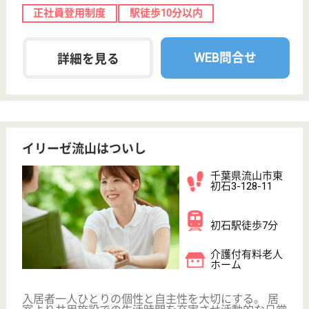
生活相談員 パート(日勤のみ)
給与
時給：1,130円〜
職種
生活相談員
未経験OK
車通勤OK
ブランクOK
短時間勤務OK
育休・産休
正社員登用制度
WEB問合せ
詳細を見る
その他の求人を見る
もっとみる（21-40 件 /45 件）
現在の検索条件
千葉県/流山市
変更
エリア・駅