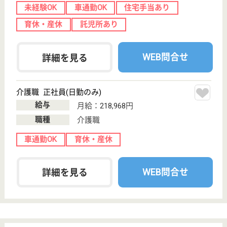
職種
ケアマネジャー
給料多め
未経験OK
車通勤OK
住宅手当あり
育休・産休
WEB問合せ
詳細を見る
その他の求人を見る
江陽会 江陽台病院
年間休日124日、ゆったり長く働ける職場
千葉県流山市西
深井393
江戸川台駅送迎
バス10分
病院
「心を尽くして対応する」という意の言葉が病院の基
本姿勢、「心ある医療」を実施し、地域に貢献致しま
す