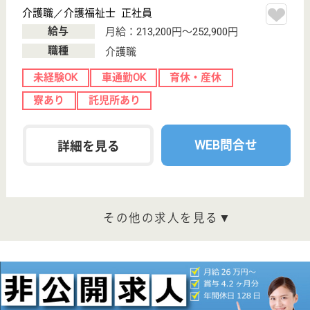
千葉県流山市小
屋146-1
江戸川台駅徒歩
22分
介護老人保健施
設, デイケア, シ
ョートステイ,
居...
母体が安定しており研修制度が充実しているのでスキ
ルアップお考えの方にはぴったりです！
ケアマネジャー 正社員(日勤のみ)
給与
月給：235,000円〜300,000円
職種
ケアマネジャー
休み多め
未経験OK
車通勤OK
育休・産休
寮あり
WEB問合せ
詳細を見る
支援相談員 正社員(日勤のみ)
給与
月給：196,000円〜258,000円
職種
生活相談員
給料多め
休み多め
未経験OK
車通勤OK
育休・産休