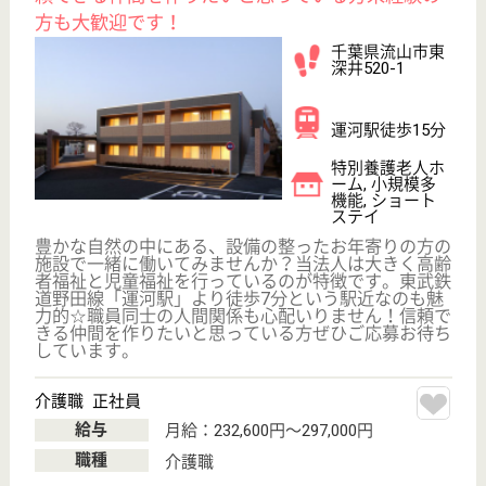
サニーライフ流山
千葉県流山市東
深井880-115
運河駅徒歩15分
住宅型有料老人
ホーム
千葉県のサニーライフ流山は、住宅型有料老人ホーム
を運営しています。 ぜひ各求人をご覧ください。
介護職 正社員
給与
月給：203,000円〜265,000円
職種
介護職
未経験OK
車通勤OK
住宅手当あり
育休・産休
WEB問合せ
詳細を見る
ケアマネジャー 正社員(日勤のみ)
給与
月給：270,000円