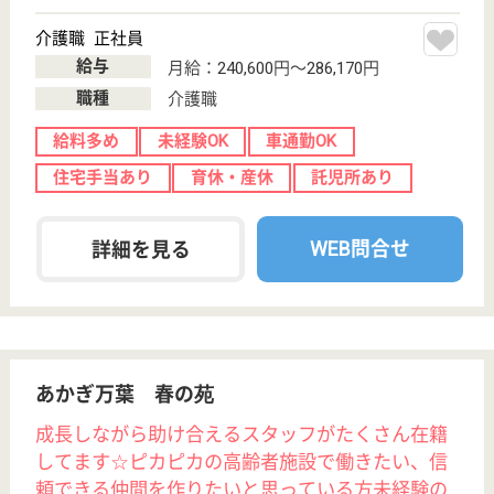
WEB問合せ
詳細を見る
マザアス南柏
千葉県流山市向
小金3-147-2
南柏駅徒歩13分
介護付有料老人
ホーム
千葉県のマザアス南柏は、介護付有料老人ホームを運
営しています。 ぜひ各求人をご覧ください。
介護スタッフ 正社員
給与
月給：226,700円〜
職種
介護職
無資格可
未経験OK
車通勤OK
育休・産休
寮あり
新卒OK
WEB問合せ
詳細を見る