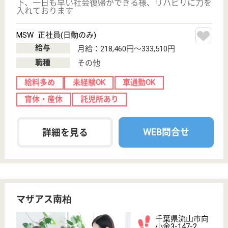
千葉県流山市木
117-1
南流山駅徒歩10
分
介護付有料老人
ホーム
・入居者一人ひとりの個性と自立性を大切にする。
・居室より共用施設での生活時間を充実させ活動的な
日常生活を支援する。 ・入居者のプライバシーを尊
重しつつ、入居者とスタッフは同じ家族の一員という
意識で共に考え、楽しみ、日常を共有する。 ・地域
に根差した地域社会の一員として活動出切る様心がけ
る。
看護職 パート(日勤のみ)
給与
時給：1,500円
職種
看護職
給料多め
未経験OK
車通勤OK
正社員登用制度
駅徒歩10分以内
WEB問合せ
詳細を見る
イリーゼ流山はついし