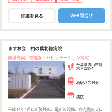
方も大歓迎です！
千葉県流山市東
深井520-1
運河駅徒歩15分
特別養護老人ホ
ーム, 小規模多
機能, ショート
ステイ
豊かな自然の中にある、設備の整ったお年寄りの方の
施設で一緒に働いてみませんか？当法人は大きく高齢
者福祉と児童福祉を行っているのが特徴です。東武鉄
道野田線「運河駅」より徒歩7分という駅近なのも魅
力的☆職員同士の人間関係も心配いりません！信頼で
きる仲間を作りたいと思っている方ぜひご応募お待ち
しています。
介護職 正社員
給与
月給：232,600円〜297,000円
職種
介護職
未経験OK
車通勤OK
住宅手当あり
育休・産休
託児所あり
WEB問合せ
詳細を見る
介護職 正社員(日勤のみ)
給与
月給：218,968円