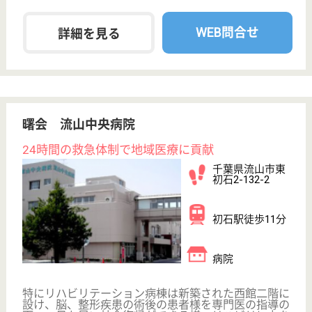
看護師 パート(日勤のみ)
給与
時給：1,500円
職種
看護職
給料多め
未経験OK
車通勤OK
正社員登用制度
WEB問合せ
詳細を見る
介護職 正社員
給与
月給：232,000円〜287,500円
職種
介護職
車通勤OK
住宅手当あり
育休・産休
WEB問合せ
詳細を見る
その他の求人を見る
イリーゼ南流山