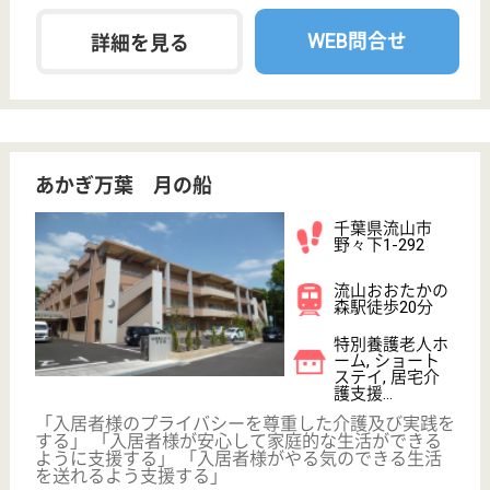
WEB問合せ
詳細を見る
曙会 流山中央病院
24時間の救急体制で地域医療に貢献
千葉県流山市東
初石2-132-2
初石駅徒歩11分
病院
特にリハビリテーション病棟は新築された西館二階に
設け、脳、整形疾患の術後の患者様を専門医の指導の
下、一日も早い社会復帰ができる様、リハビリに力を
入れております
MSW 正社員(日勤のみ)
給与
月給：218,460円〜333,510円
職種
その他
給料多め
未経験OK
車通勤OK
育休・産休
託児所あり