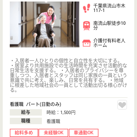
その他の求人を見る
ツクイ流山おおたかの森
千葉県流山市お
おたかの森西4-
18-13
流山おおたかの
森駅徒歩10分
デイサービス,
その他
千葉県のツクイ流山おおたかの森は、デイサービス・
その他を運営しています。 ぜひ各求人をご覧くださ
い。
機能訓練指導員 パート(日勤のみ)
給与
時給：1,390円〜1,450円
職種
その他
給料多め
車通勤OK
育休・産休
駅徒歩10分以内
WEB問合せ
詳細を見る