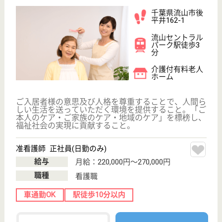
保有資格を選択してくださ
誕生年を入
い
誕生年
必須
保有資格
必須
初任者研修
実務者研修
(ヘルパー2級)
(ヘルパー1級)
介護福祉士
社会福祉士
戻る
ケアマネジャー
PT
次のステッ
OT
その他・なし
次のステップへ
千葉県流山市で人気の求人特集