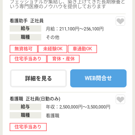
職種
介護職
車通勤OK
育休・産休
WEB問合せ
詳細を見る
アスケア訪問入浴流山
千葉県流山市南
流山4-6-15
南流山駅徒歩6
分
訪問入浴
千葉県のアスケア訪問入浴流山は、訪問入浴を運営し
ています。 ぜひ各求人をご覧ください。
介護職 正社員(日勤のみ)
給与
月給：215,000円〜255,000円
職種
介護職
無資格可
未経験OK
育休・産休
駅徒歩10分以内