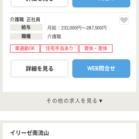
病院
産科医療・小児医療・救急医療に積極的に取り組む方
針、7対1の看護配置、優しさと豊かな人間性で患者
様や家族の立場に立った良質な看護を目指しておりま
す
MSW 正社員(日勤のみ)
給与
月給：200,000円〜303,000円
職種
その他
給料多め
休み多め
車通勤OK
住宅手当あり
育休・産休
寮あり
WEB問合せ
詳細を見る
診療放射線技師 正社員
給与
月給：206,600円〜226,200円
職種
その他
休み多め
未経験OK
住宅手当あり
育休・産休
寮あり
WEB問合せ
詳細を見る