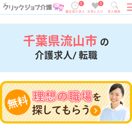
0
0
最近見た求人
お気に入り
求人検索
千葉県流山市
の
介護求人/ 転職
現在の検索条件
千葉県/流山市
変更
エリア・駅
変更
こだわり条件