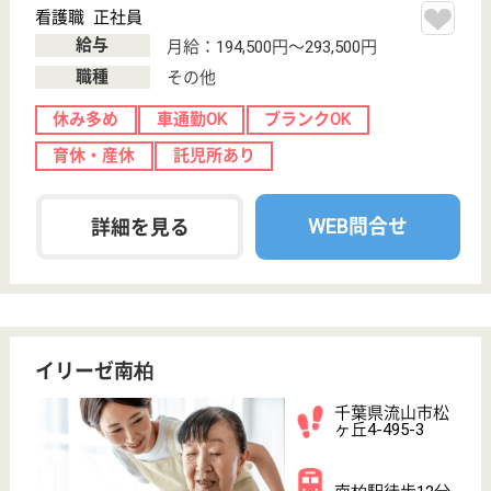
介護支援専門員 正社員(日勤のみ)
給与
月給：240,000円〜280,000円
職種
ケアマネジャー
未経験OK
寮あり
駅徒歩10分以内
WEB問合せ
詳細を見る
けあらーず流山事業所
千葉県流山市西
松ヶ丘1-54-1
南柏駅徒歩16分
デイサービス,
訪問介護
南柏駅から車で8分のデイサービスです☆地域に密着
したお仕事ですので、お気軽にご応募下さい！アット
ホームな雰囲気を大切にしているのが自慢の環境です
◎就業可能な日数や時間そして曜日を先にヒアリング
させて頂きますので、ライフスタイルに合わせた働き
方が可能になります♪キャリアを伸ばしたい方にもお
すすめです。
生活相談員 正社員(日勤のみ)