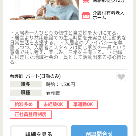
給与
月給：200,000円〜312,600円
職種
生活相談員
未経験OK
車通勤OK
育休・産休
WEB問合せ
詳細を見る
サービス提供責任者 正社員(日勤のみ)
給与
月給：192,368円〜319,656円
職種
サービス提供責任者
未経験OK
車通勤OK
育休・産休
WEB問合せ
詳細を見る
愛友会 千葉愛友会記念病院
上尾中央グループの急性期病院
千葉県流山市鰭
ヶ崎1-1
南流山駅徒歩12
分