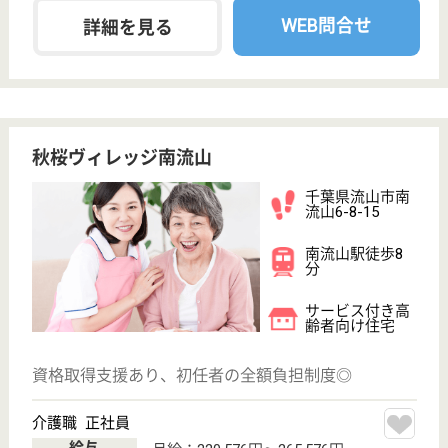
サイトマップ
利用規約
プライバシーポリシー
運営会社
採用ご担当者様へ
お知らせ
看護師の求人・転職なら
『クリックジョブ看護』
介護職求人支援サービス『クリックジョブ介護』運営会社:
ライフワンズ株式会社 ( 厚生労働大臣許可 )13- ユ -303765
Copyright©LifeOnes Ltd. All Rights Reserved
?>