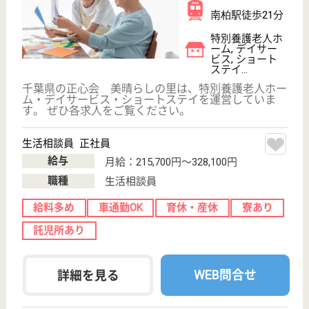
介護職／介護福祉士 正社員
給与
月給：213,200円〜252,900円
職種
介護職
未経験OK
車通勤OK
育休・産休
寮あり
託児所あり
WEB問合せ
詳細を見る
その他の求人を見る
愛友会 ハートケア流山
上尾中央グループの老健！年間休日120日の好待
遇です♪