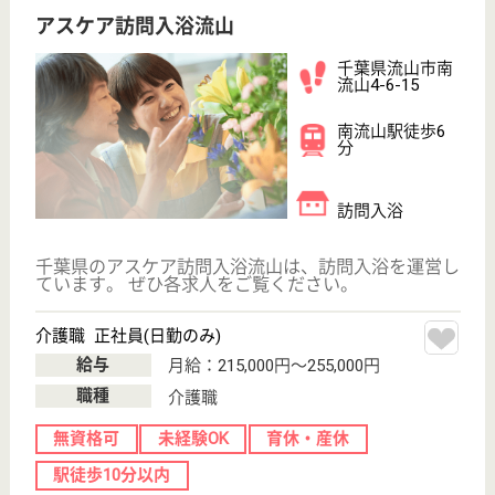
看護職 正社員
給与
月給：194,500円〜293,500円
職種
その他
休み多め
車通勤OK
ブランクOK
育休・産休
託児所あり
WEB問合せ
詳細を見る
イリーゼ南柏
千葉県流山市松
ヶ丘4-495-3
南柏駅徒歩12分
介護付有料老人
ホーム
・入居者一人ひとりの個性と自立性を大切にする。
・居室より共用施設での生活時間を充実させ活動的な
日常生活を支援する。 ・入居者のプライバシーを尊
重しつつ、入居者とスタッフは同じ家族の一員という
意識で共に考え、楽しみ、日常を共有する。 ・地域
に根差した地域社会の一員として活動出来る様心掛け
る。