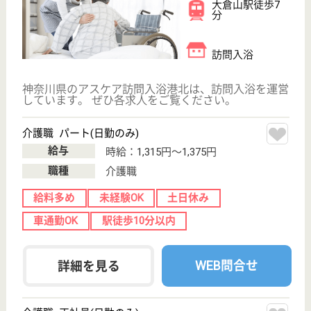
介護職 正社員(日勤のみ)
給与
月給：230,000円
職種
介護職
無資格可
未経験OK
土日休み
車通勤OK
駅徒歩10分以内
WEB問合せ
詳細を見る
その他の求人を見る
アスケア訪問入浴川口
埼玉県川口市柳
崎5-18-8
東浦和駅徒歩7