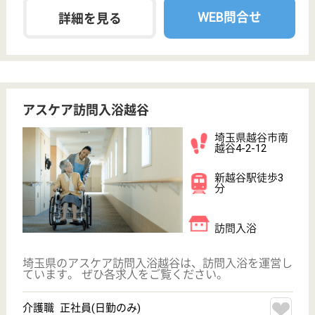
WEB問合せ
詳細を見る
ふくしのまち熊谷
埼玉県熊谷市肥
塚641-1
上熊谷駅車11分,
上熊谷駅車11分
訪問介護, 訪問
入浴, 居宅介護
支援事業所
埼玉県のふくしのまち熊谷は、訪問介護・訪問入浴・
居宅介護支援事業所を運営しています。 ぜひ各求人
をご覧ください。
ケアマネジャー 正社員(日勤のみ)
給与
月給：215,928円〜265,928円
職種
ケアマネジャー
未経験OK
車通勤OK
育休・産休
WEB問合せ
詳細を見る