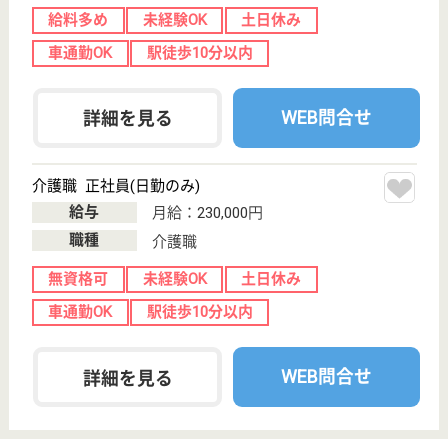
神奈川県のアスケア訪問入浴横浜泉は、訪問入浴を運
営しています。 ぜひ各求人をご覧ください。
介護職 正社員(日勤のみ)
給与
月給：230,000円
職種
介護職
無資格可
未経験OK
土日休み
車通勤OK
駅徒歩10分以内
WEB問合せ
詳細を見る
介護職 パート(日勤のみ)
給与
時給：1,315円〜1,375円
職種
介護職
給料多め
未経験OK
土日休み
車通勤OK
駅徒歩10分以内
WEB問合せ
詳細を見る
アスケア訪問入浴横浜緑