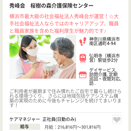
介護の転職支援サービスお申込み
30
簡単
登録
秒
保有資格を選択してくださ
誕生年を入
い
誕生年
必須
保有資格
必須
初任者研修
実務者研修
(ヘルパー2級)
(ヘルパー1級)
介護福祉士
社会福祉士
戻る
ケアマネジャー
PT
次のステッ
OT
その他・なし
次のステップへ