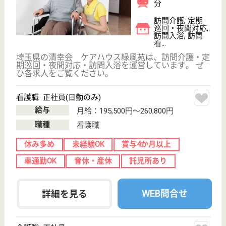
その他の求人を見る
訪問入浴 横浜南
神奈川県横浜市
南区永楽町1-8
伊勢佐木長者町
駅徒歩8分
訪問入浴
神奈川県の訪問入浴 横浜南は、訪問入浴を運営して
います。 ぜひ各求人をご覧ください。
オペレーター 正社員(日勤のみ)
給与
月給：233,400円〜248,400円
職種
オペレーター
無資格可
未経験OK
住宅手当あり
育休・産休
駅徒歩10分以内
WEB問合せ
詳細を見る