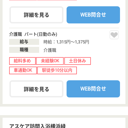
給与
月給：230,000円
職種
介護職
無資格可
未経験OK
土日休み
車通勤OK
WEB問合せ
詳細を見る
介護職 パート(日勤のみ)
給与
時給：1,315円〜1,375円
職種
介護職
給料多め
未経験OK
土日休み
車通勤OK
WEB問合せ
詳細を見る
清幸会 ケアハウス緑風苑
埼玉県行田市須
加1563
武州荒木駅車6