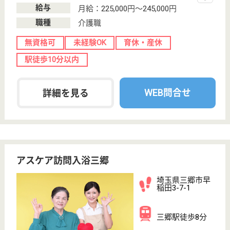
ふくしのまち東松山
埼玉県東松山市
元宿1-31-1
高坂駅徒歩8分
デイサービス,
訪問介護, 訪問
入浴, 居宅介護
支援...
埼玉県に特化した県内No.1事業者として、日々お客様
にサービス提供をしています。◆充実のキャリア支
援、ライフスタイルに合った働き方が選べる職場で
す。子育て中のママさんや主婦の方も大歓迎★社会保
険完備、各種研修あり。ブランクある方も安心して働
けます★あなたも笑顔で一緒に働きませんか？
相談員 正社員(日勤のみ)
給与
月給：205,000円〜230,000円
職種
介護職
未経験OK
車通勤OK
育休・産休
駅徒歩10分以内
WEB問合せ
詳細を見る