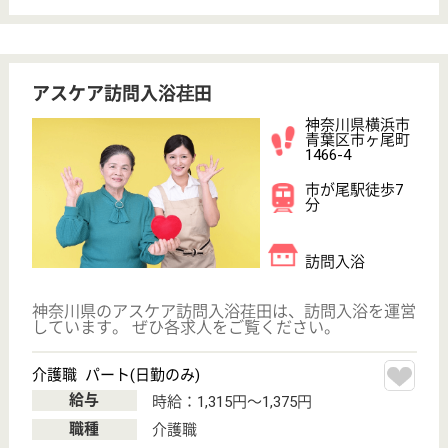
車通勤OK
駅徒歩10分以内
WEB問合せ
詳細を見る
介護職 正社員(日勤のみ)
給与
月給：230,000円
職種
介護職
無資格可
未経験OK
土日休み
車通勤OK
駅徒歩10分以内
WEB問合せ
詳細を見る
アスケア訪問入浴横浜泉
神奈川県横浜市
泉区和泉町
6224-3
いずみ野駅徒歩
4分
訪問入浴