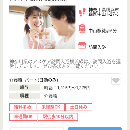
分
訪問介護, 定期
巡回・夜間対応,
訪問入浴, 訪問
看...
埼玉県の清幸会 ケアハウス緑風苑は、訪問介護・定
期巡回・夜間対応・訪問入浴を運営しています。 ぜ
ひ各求人をご覧ください。
看護職 正社員(日勤のみ)
給与
月給：195,500円〜260,800円
職種
看護職
休み多め
未経験OK
賞与4か月以上
車通勤OK
育休・産休
託児所あり
WEB問合せ
詳細を見る
介護職 正社員
給与
月給：232,300円〜287,400円
職種
介護職
無資格可
未経験OK
賞与4か月以上
車通勤OK
育休・産休
託児所あり
WEB問合せ
詳細を見る