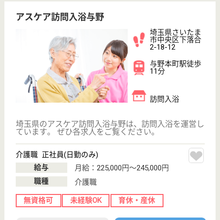
WEB問合せ
詳細を見る
その他の求人を見る
アスケア訪問入浴所沢
埼玉県所沢市旭
町5-6
所沢駅徒歩7分
訪問入浴
埼玉県のアスケア訪問入浴所沢は、訪問入浴を運営し
ています。 ぜひ各求人をご覧ください。
介護職 正社員(日勤のみ)
給与
月給：225,000円〜245,000円
職種
介護職
無資格可
未経験OK
育休・産休
駅徒歩10分以内