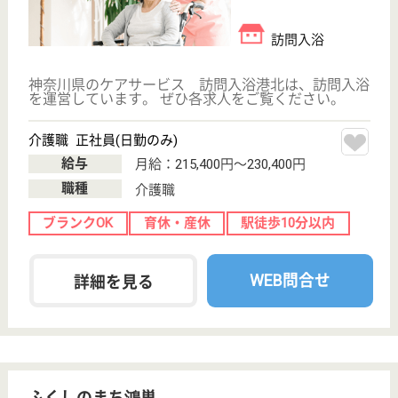
介護職求人支援サービス『クリックジョブ介護』運営会社:
ライフワンズ株式会社 ( 厚生労働大臣許可 )13- ユ -303765
Copyright©LifeOnes Ltd. All Rights Reserved