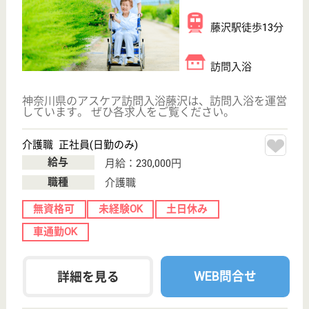
訪問入浴
埼玉県のアスケア訪問入浴三郷は、訪問入浴を運営し
ています。 ぜひ各求人をご覧ください。
介護職 正社員(日勤のみ)
給与
月給：225,000円〜245,000円
職種
介護職
無資格可
未経験OK
土日休み
育休・産休
駅徒歩10分以内
WEB問合せ
詳細を見る
秀峰会 桜樹の森介護保険センター
横浜市最大級の社会福祉法人秀峰会が運営！☆大
手社会福祉法人ならではのキャリアアップ、職員
と職員家族を含めた福利厚生が魅力的です♪
神奈川県横浜市
南区通町4-94
弘明寺（横浜市
営）駅徒歩2分