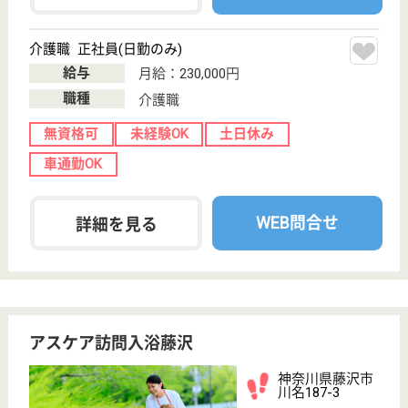
新越谷駅徒歩3
分
訪問入浴
埼玉県のアスケア訪問入浴越谷は、訪問入浴を運営し
ています。 ぜひ各求人をご覧ください。
介護職 正社員(日勤のみ)
給与
月給：225,000円〜245,000円
職種
介護職
無資格可
未経験OK
育休・産休
駅徒歩10分以内
WEB問合せ
詳細を見る
アスケア訪問入浴三郷
埼玉県三郷市早
稲田3-7-1
三郷駅徒歩8分