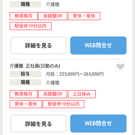
職種
介護職
無資格可
未経験OK
土日休み
車通勤OK
駅徒歩10分以内
WEB問合せ
詳細を見る
アスケア訪問入浴保土ヶ谷
神奈川県横浜市
保土ケ谷区西久
保町128-3
保土ヶ谷駅徒歩
6分
訪問入浴
神奈川県のアスケア訪問入浴保土ヶ谷は、訪問入浴を
運営しています。 ぜひ各求人をご覧ください。
介護職 パート(日勤のみ)
給与
時給：1,315円〜1,375円
職種
介護職
給料多め
未経験OK
土日休み