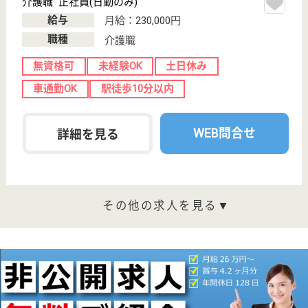
分
訪問入浴
埼玉県のアスケア訪問入浴川口は、訪問入浴を運営し
ています。 ぜひ各求人をご覧ください。
介護職 正社員(日勤のみ)
給与
月給：225,000円〜245,000円
職種
介護職
無資格可
未経験OK
育休・産休
駅徒歩10分以内
WEB問合せ
詳細を見る
介護職 正社員(日勤のみ)
給与
月給：225,000円〜265,000円
職種
介護職
無資格可
未経験OK
土日休み
育休・産休
駅徒歩10分以内
WEB問合せ
詳細を見る