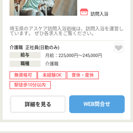
埼玉県鴻巣市滝
馬室923-2
鴻巣駅徒歩12分
訪問介護, 訪問
入浴, 居宅介護
支援事業所
埼玉県のふくしのまち鴻巣は、訪問介護・訪問入浴・
居宅介護支援事業所を運営しています。 ぜひ各求人
をご覧ください。
サービス提供責任者候補 正社員(日勤のみ)
給与
月給：220,928円〜235,928円
職種
サービス提供責任者
未経験OK
車通勤OK
育休・産休
WEB問合せ
詳細を見る
主任ケアマネジャー 正社員(日勤のみ)
給与
月給：230,540円〜270,420円
職種
ケアマネジャー
未経験OK
車通勤OK
育休・産休