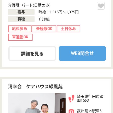
デイサービス,
訪問介護, 定期
巡回・夜間対応,
訪...
ご利用者が最期まで住み慣れたご自宅で暮らし続けら
れる環境づくり、 さらには地域包括ケアシステム構
築の実現のために今後もチャレンジを続けてまいりま
す！
ケアマネジャー 正社員(日勤のみ)
給与
月給：216,816円〜301,816円
職種
ケアマネジャー
未経験OK
賞与4か月以上
ブランクOK
育休・産休
寮あり
駅徒歩10分以内
WEB問合せ
詳細を見る
サービス提供責任者 正社員(日勤のみ)
給与
月給：262,000円〜278,000円
職種
サービス提供責任者
給料多め
未経験OK
賞与4か月以上
育休・産休
寮あり
駅徒歩10分以内
WEB問合せ
詳細を見る