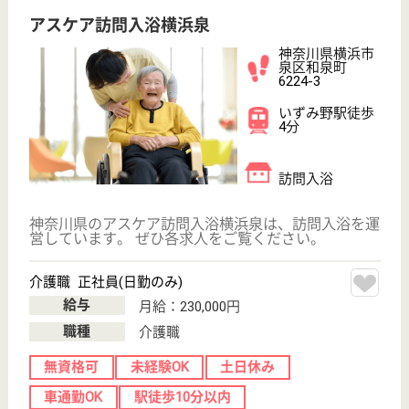
介護職 正社員(日勤のみ)
給与
月給：230,000円
職種
介護職
無資格可
未経験OK
土日休み
車通勤OK
WEB問合せ
詳細を見る
アスケア訪問入浴藤沢
神奈川県藤沢市
川名187-3
藤沢駅徒歩13分
訪問入浴
神奈川県のアスケア訪問入浴藤沢は、訪問入浴を運営
しています。 ぜひ各求人をご覧ください。
介護職 正社員(日勤のみ)