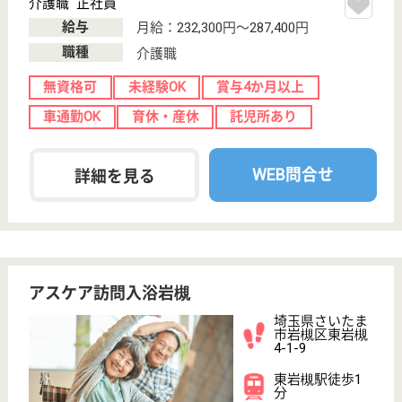
ケアサービス 訪問入浴港北
神奈川県横浜市
港北区大豆戸町
480-1
菊名駅徒歩7分
訪問入浴
神奈川県のケアサービス 訪問入浴港北は、訪問入浴
を運営しています。 ぜひ各求人をご覧ください。
介護職 正社員(日勤のみ)
給与
月給：215,400円〜230,400円
職種
介護職
ブランクOK
育休・産休
駅徒歩10分以内
WEB問合せ
詳細を見る
ふくしのまち鴻巣