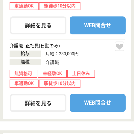
WEB問合せ
詳細を見る
アスケア訪問入浴海老名
神奈川県海老名
市国分北2-5-8
海老名（相模
線）駅徒歩17分
訪問入浴
神奈川県のアスケア訪問入浴海老名は、訪問入浴を運
営しています。 ぜひ各求人をご覧ください。
介護職 パート(日勤のみ)
給与
時給：1,315円〜1,375円
職種
介護職
給料多め
未経験OK
土日休み
車通勤OK
WEB問合せ
詳細を見る