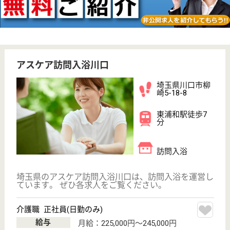
アスケア訪問入浴荏田
神奈川県横浜市
青葉区市ヶ尾町
1466-4
市が尾駅徒歩7
分
訪問入浴
神奈川県のアスケア訪問入浴荏田は、訪問入浴を運営
しています。 ぜひ各求人をご覧ください。
介護職 パート(日勤のみ)
給与
時給：1,315円〜1,375円
職種
介護職
給料多め
未経験OK
土日休み
車通勤OK
駅徒歩10分以内
WEB問合せ
詳細を見る
介護職 正社員(日勤のみ)
給与
月給：230,000円