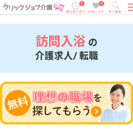
0
0
最近見た求人
お気に入り
求人検索
訪問入浴
の
介護求人/ 転職
現在の検索条件
変更
エリア・駅
訪問入浴
変更
こだわり条件