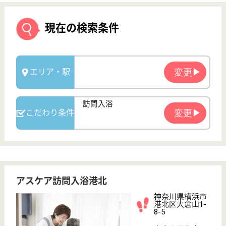
アスケア訪問入浴港北
神奈川県横浜市
港北区大倉山1-
8-5
大倉山駅徒歩7
分
訪問入浴
神奈川県のアスケア訪問入浴港北は、訪問入浴を運営
しています。 ぜひ各求人をご覧ください。
介護職 パート(日勤のみ)
給与
時給：1,315円〜1,375円
職種
介護職
給料多め
未経験OK
土日休み
車通勤OK
駅徒歩10分以内
WEB問合せ
詳細を見る