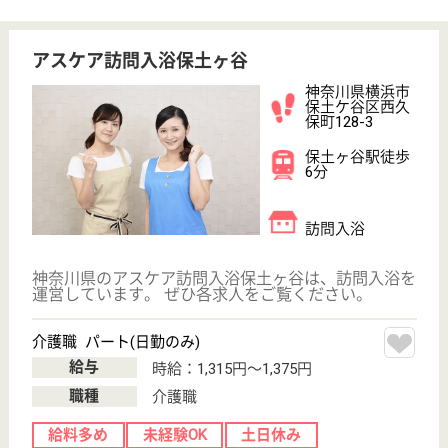
神奈川県横浜市
緑区中山1-27-6
中山駅徒歩6分
訪問入浴
神奈川県のアスケア訪問入浴横浜緑は、訪問入浴を運
営しています。 ぜひ各求人をご覧ください。
介護職 パート(日勤のみ)
給与
時給：1,315円〜1,375円
職種
介護職
給料多め
未経験OK
土日休み
車通勤OK
駅徒歩10分以内
WEB問合せ
詳細を見る
介護職 正社員(日勤のみ)
給与
月給：230,000円
職種
介護職
無資格可
未経験OK
土日休み
車通勤OK
駅徒歩10分以内