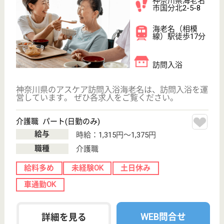
アスケア訪問入浴与野
埼玉県さいたま
市中央区下落合
2-18-12
与野本町駅徒歩
11分
訪問入浴
埼玉県のアスケア訪問入浴与野は、訪問入浴を運営し
ています。 ぜひ各求人をご覧ください。
介護職 正社員(日勤のみ)
給与
月給：225,000円〜245,000円
職種
介護職
無資格可
未経験OK
育休・産休
WEB問合せ
詳細を見る
アスケア訪問入浴越谷
埼玉県越谷市南
越谷4-2-12