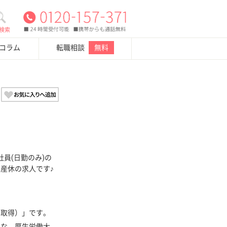
検索
・コラム
転職相談
無料
員(日勤のみ)の
・産休の求人です♪
ん取得）」です。
良な、厚生労働大