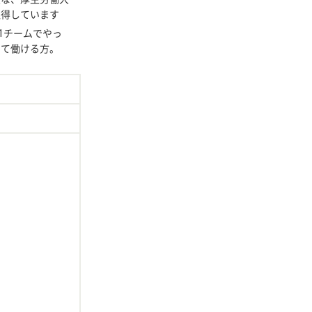
取得しています
1チームでやっ
して働ける方。