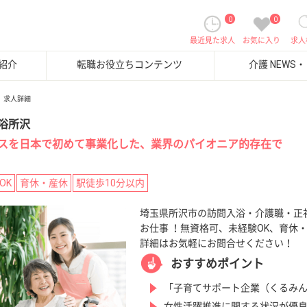
0
0
最近見た求人
お気に入り
求人
紹介
転職お役立ちコンテンツ
介護 NEWS
求人詳細
浴所沢
スを日本で初めて事業化した、業界のパイオニア的存在で
OK
育休・産休
駅徒歩10分以内
埼玉県所沢市の訪問入浴・介護職・正社
お仕事 ！無資格可、未経験OK、育休
詳細はお気軽にお問合せください！
おすすめポイント
「子育てサポート企業（くるみ
女性活躍推進に関する状況が優