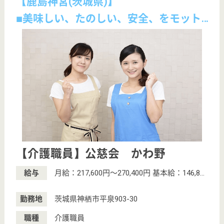
サイトマップ
利用規約
プライバシーポリシー
運営会社
採用ご担当者様へ
お知らせ
看護師の求人・転職なら
『クリックジョブ看護』
介護職求人支援サービス『クリックジョブ介護』運営会社:
ライフワンズ株式会社 ( 厚生労働大臣許可 )13- ユ -303765
Copyright©LifeOnes Ltd. All Rights Reserved