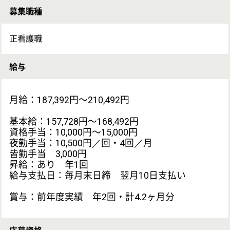
応募資格
正看護師
勤務地
茨城県鹿嶋市宮津台188-17
最寄り駅
鹿島神宮駅バス5分
休み
シフト制 月8休
年間休日105日
有給休暇 あり
仕事の内容
看護業務
雇用形態
正社員