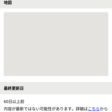
雇用形態
正社員
無資格可
未経験OK
車通勤OK
育休・産休
【鹿島神宮(茨城県)】
■美味しい、たのしい、安全、をモットーにしている有料老人ホームでの介護のお仕事です
【介護職員】公慈会 かわ野
給与
月給：217,600円〜270,400円 基本給：146,800円 資格手当 （介護福祉士）10,000円 夜勤手当：6,000円／回・4〜8回／月 職務手当 46,800円～65,600円 皆勤手当 5,000円 昇給：あり 年1回 1,000円～5,000円／月 給与支払日：毎月末日締 翌月20日支払い
勤務地
茨城県神栖市平泉903-30
職種
介護職員