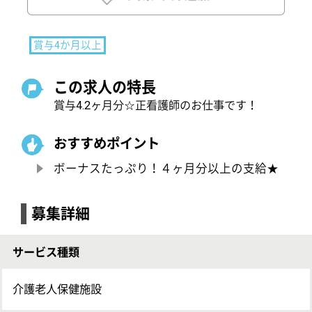
ボーナスたっぷり！４ヶ月分以上の支給★
募集詳細
サービス種類
介護老人保健施設
募集職種
正看護職
給与
月給：187,392円〜210,492円
基本給：157,728円〜168,492円
資格手当：10,000円〜15,000円
夜勤手当：10,500円／回・4回／月
皆勤手当 3,000円
昇給：あり 年1回
給与支払日：毎月末日締 翌月10日支払い
賞与：前年度実績 年2回・計4.2ヶ月分