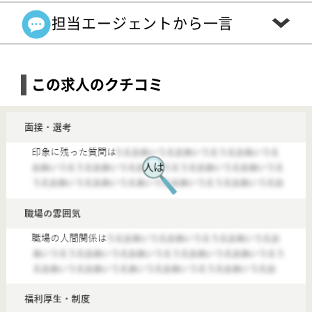
この求人は最終確認日の段階では募集を行っておりま
せん。また、最新の求人状況は異なる可能性もありま
す ので、お気軽にお問い合わせください。
近くのおすすめ求人
【鹿島神宮(茨城県)】
■毎年7月に1年間資格取得や事業に貢献した方々、そして育休など長期休暇から復帰した職員を表彰します。
【介護職】すはま会 フレグレントかしま
給与
月給：184,000円〜313,500円 基本給：202,700円〜248,960円 資格手当：7,000円〜10,000円 夜勤手当：6,000円／回 準夜勤手当：2,000円／回 役職手当：15,000円 扶養手当 （配偶者）18,000円（第2子迄）6,500円（第3子）4,000円 成績手当 20,000円～45,000円 上級手当 上限10,000円 年末年始手当 5,000円／日 昇給：あり 年1回 給与支払日：毎月20日締 当月末日支払い
勤務地
茨城県鹿嶋市平井1350-410
職種
介護職