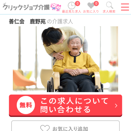
0
0
最近見た求人
お気に入り
求人検索
善仁会 鹿野苑
の介護求人
賞与4か月以上
この求人の特長
賞与4.2ヶ月分☆正看護師のお仕事です！
おすすめポイント