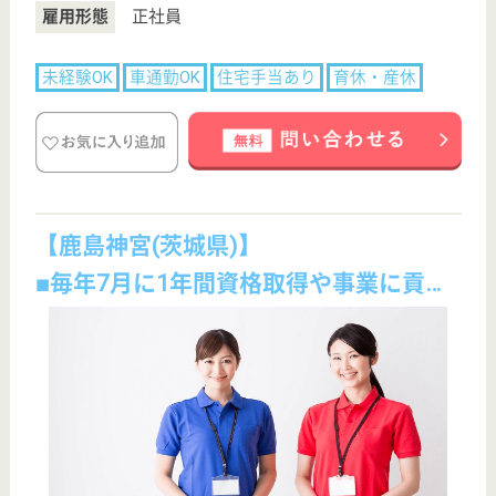
給与
月給：257,400円〜262,400円
職種
看護職
賞与4か月以上
すべての求人情報(全3件)
サービス紹介
クリックジョブ介護とは
ご利用の流れ
公式LINE＠
お役立ち情報
転職ノウハウ