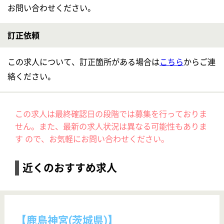
雇用形態
正社員
未経験OK
車通勤OK
育休・産休
駅徒歩10分以内
【鹿島神宮(茨城県)】
■広くゆったりとした施設で、長く一緒にお勤めできる方を募集しております！
【介護職員】晴生会 葵の園・神栖
給与
月給：214,104円〜322,504円 基本給：160,104円〜210,504円 夜勤手当：10,000円／回・4〜5回／月 皆勤手当 10,000円 特別手当 5,000円 調整手当 9,000円〜50,000円 職務手当 7,000円 扶養手当 あり 処遇改善手当 あり 昇給：あり 年1回 500円〜5,000円／月 給与支払日：毎月末日締 翌月15日支払い
勤務地
茨城県神栖市神栖4-8-30
職種
介護職員