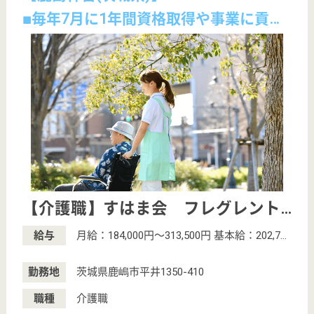
雇用形態
正社員
無資格可
未経験OK
車通勤OK
育休・産休
寮あり
託児所あり
こちらの施設のその他の求人
介護職 正社員
給与
月給：204,692円〜209,692円
職種
介護職
無資格可
未経験OK
賞与4か月以上
車通勤OK
育休・産休
寮あり
託児所あり
准看護職 正社員