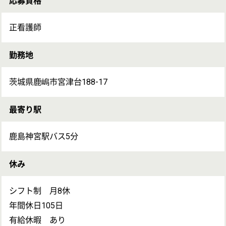
備考
加入保険：厚生年金、健康保険、雇用保険、労災保険
試用期間：なし
退職制度：退職金あり (勤続3年以上)
通勤：通勤手当月上限 20,000円まで支給
入居可能住宅：単身用 なし 家庭用 なし
受動喫煙対策：敷地内原則禁煙（屋外に喫煙場所あり）
求人についてのお問い合わせ
お問い合わせの内容を選択
保有資格を
い
必須
保有資格
必須
初任者研修
(ヘルパー2級)
求人に応募したい
介護福祉士
求人の募集情報について確認したい