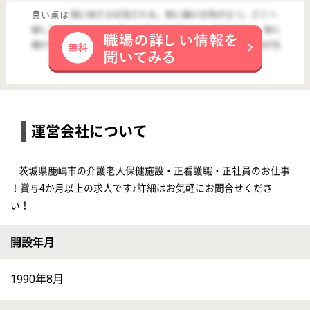
雇用形態
正社員
未経験OK
車通勤OK
住宅手当あり
育休・産休
【鹿島神宮(茨城県)】
■毎年7月に1年間資格取得や事業に貢献した方々、そして育休など長期休暇から復帰した職員を表彰します。
【介護職】すはま会 グループホーム陽だまり
給与
月給：198,000円〜274,500円 基本給：152,000円〜215,000円 資格手当：〜10,000円 夜勤手当：3,500円／回・6〜7回／月 処遇改善手当：10,000円 役職手当：15,000円 成績手当 3,000円～12,000円 昇給：あり 年1回 給与支払日：毎月20日締 当月末日支払い
勤務地
茨城県鹿嶋市大字平井1350-332
職種
介護職