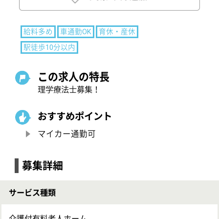
おすすめポイント
マイカー通勤可
募集詳細
サービス種類
介護付有料老人ホーム
募集職種
理学療法士
給与
給料多め
月給：262,650円〜266,650円
基本給：210,000円〜214,000円
資格手当：20,000円〜
職務・業務手当 30,000円
ベースアップ評価 2,650円
昇給：あり 年1回
給与支払日：毎月末日締 翌月25日支払い