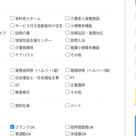
有料老人ホーム
介護老人保健施設
サービス付き高齢者向け住宅
小規模多機能
ケア
訪問介護
定期巡回・夜間対応
地域包括支援センター
訪問入浴
介護医療院
看護小規模多機能
ケアハウス
その他
実務者研修（ヘルパー1級）
基礎研修（ヘルパー2級）
社会福祉士・社会福祉主事
PT
ST
正看護師
無資格可
その他
契約社員
パート
ブランクOK
短時間勤務OK
車通勤OK
未経験OK