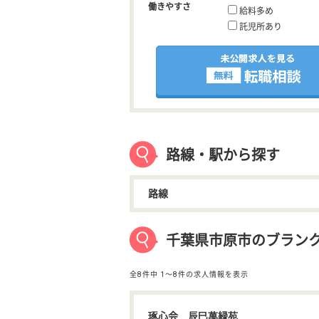
働きやすさ
給料多め
託児所あり
路線・駅から探す
路線
千葉県市原市のブランク
全8件中
1〜8件の求人情報を表示
琢心会 辰巳萬緑苑