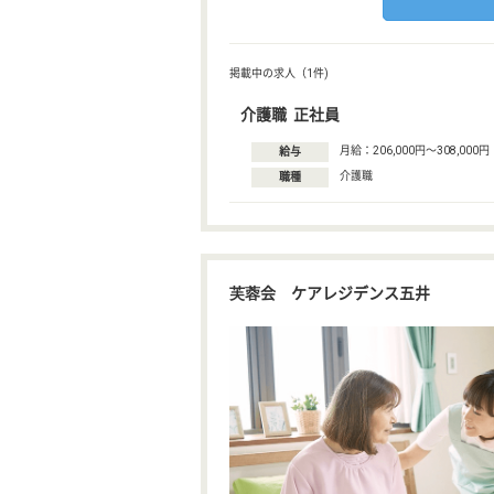
掲載中の求人（1件)
介護職 正社員
月給：206,000円〜308,000円
給与
介護職
職種
芙蓉会 ケアレジデンス五井