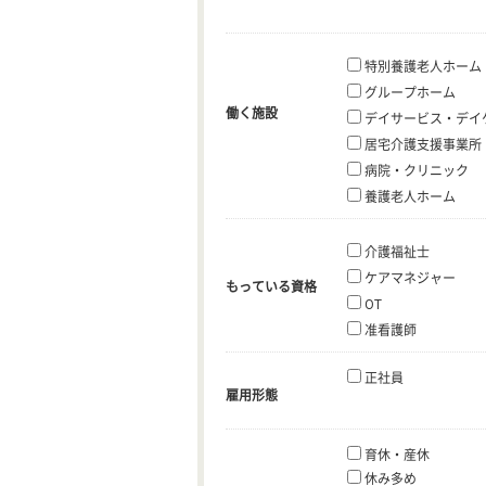
特別養護老人ホーム
グループホーム
働く施設
デイサービス・デイ
居宅介護支援事業所
病院・クリニック
養護老人ホーム
介護福祉士
ケアマネジャー
もっている資格
OT
准看護師
正社員
雇用形態
育休・産休
休み多め