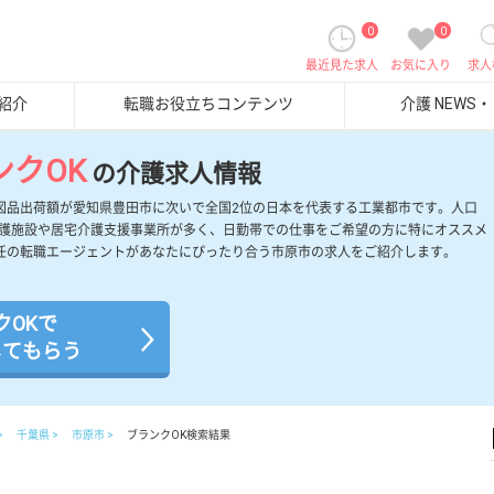
0
0
最近見た求人
お気に入り
求人
紹介
転職お役立ちコンテンツ
介護 NEWS
ンクOK
の介護求人情報
図品出荷額が愛知県豊田市に次いで全国2位の日本を代表する工業都市です。人口
介護施設や居宅介護支援事業所が多く、日勤帯での仕事をご希望の方に特にオススメ
任の転職エージェントがあなたにぴったり合う市原市の求人をご紹介します。
クOKで
してもらう
千葉県
市原市
ブランクOK検索結果