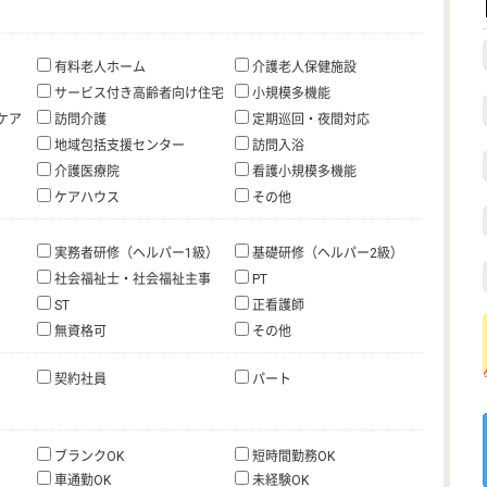
有料老人ホーム
介護老人保健施設
サービス付き高齢者向け住宅
小規模多機能
ケア
訪問介護
定期巡回・夜間対応
地域包括支援センター
訪問入浴
介護医療院
看護小規模多機能
ケアハウス
その他
実務者研修（ヘルパー1級）
基礎研修（ヘルパー2級）
社会福祉士・社会福祉主事
PT
ST
正看護師
無資格可
その他
契約社員
パート
ブランクOK
短時間勤務OK
車通勤OK
未経験OK