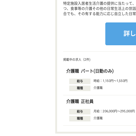
特定施設入居者生活介護の提供に当たって、
つ、食事等の介護その他の日常生活上の世話
合でも、その有する能力に応じ自立した日常
掲載中の求人（2件)
介護職 パート(日勤のみ)
時給：1,150円〜1,550円
給与
介護職
職種
介護職 正社員
月給：206,000円〜295,000円
給与
介護職
職種