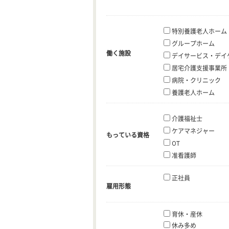
特別養護老人ホーム
グループホーム
働く施設
デイサービス・デイ
居宅介護支援事業所
病院・クリニック
養護老人ホーム
介護福祉士
ケアマネジャー
もっている資格
OT
准看護師
正社員
雇用形態
育休・産休
休み多め