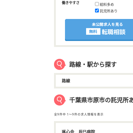
働きやすさ
給料多め
託児所あり
路線・駅から探す
路線
千葉県市原市の託児所
全9件中
1〜9件の求人情報を表示
琢心会 辰巳病院