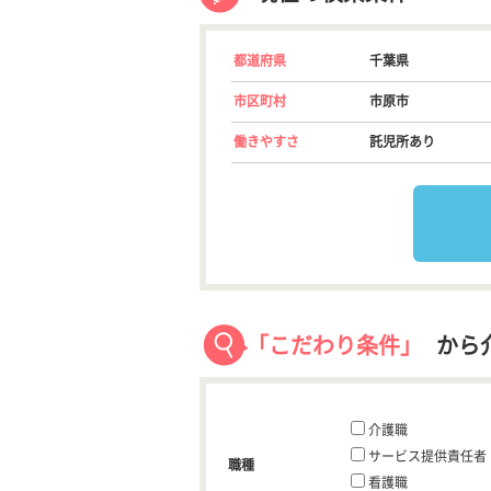
都道府県
千葉県
市区町村
市原市
働きやすさ
託児所あり
「こだわり条件」
から
介護職
サービス提供責任者
職種
看護職