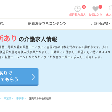
0
0
最近見た求人
お気に入り
求人
紹介
転職お役立ちコンテンツ
介護 NEWS
所あり
の介護求人情報
図品出荷額が愛知県豊田市に次いで全国2位の日本を代表する工業都市です。人口
介護施設や居宅介護支援事業所が多く、日勤帯での仕事をご希望の方に特にオススメ
任の転職エージェントがあなたにぴったり合う市原市の求人をご紹介します。
ありで
してもらう
千葉県
市原市
託児所あり検索結果