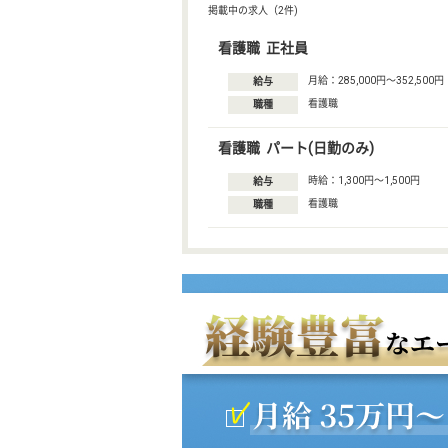
掲載中の求人（2件)
看護職 正社員
月給：285,000円〜352,500円
給与
看護職
職種
看護職 パート(日勤のみ)
時給：1,300円〜1,500円
給与
看護職
職種