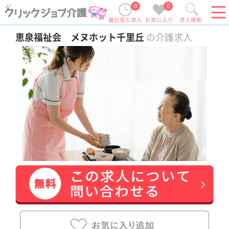
0
0
最近見た求人
お気に入り
求人検索
恵泉福祉会 メヌホット千里丘
の介護求人
無資格可
未経験OK
この求人の特長
資格取得支援あり★29床の小規模な施設です！
おすすめポイント