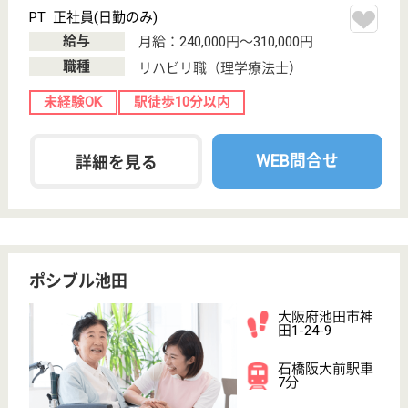
特別養護老人ホ
ーム, デイサー
ビス, 訪問介護
池田市の北に位置し、余野川と花の寺久安寺に囲まれ
四季折々の花と緑に恵まれ、豊かな自然環境に包まれ
たところにあります
介護職 正社員
給与
月給：193,000円〜200,200円
職種
介護職
休み多め
未経験OK
車通勤OK
育休・産休
WEB問合せ
詳細を見る
看護職 正社員(日勤のみ)
給与
月給：280,000円〜300,400円
職種
看護職
給料多め
未経験OK
車通勤OK
住宅手当あり
育休・産休
WEB問合せ
詳細を見る