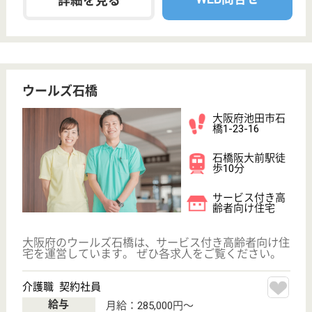
PT 正社員(日勤のみ)
給与
月給：240,000円〜310,000円
職種
リハビリ職（理学療法士）
未経験OK
駅徒歩10分以内
WEB問合せ
詳細を見る
ポシブル池田
大阪府池田市神
田1-24-9
石橋阪大前駅車
7分
デイサービス
大阪府のポシブル池田は、デイサービスを運営してい
ます。 ぜひ各求人をご覧ください。
介護職 正社員(日勤のみ)
給与
月給：206,300円
職種
介護職