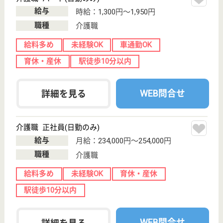
大阪府のマーレ池田は、住宅型有料老人ホームを運営
しています。 ぜひ各求人をご覧ください。
介護職 パート(日勤のみ)
給与
時給：1,180円〜1,200円
職種
介護職
給料多め
未経験OK
育休・産休
開設3年以内
WEB問合せ
詳細を見る
明寿会 林原整形外科通所リハビリテーション
大阪府池田市宇
保町5-8
池田駅徒歩10分
クリニック, デ
イケア, その他
大阪府の明寿会 林原整形外科通所リハビリテーショ
ンは、クリニック・デイケア・その他を運営していま
す。 ぜひ各求人をご覧ください。