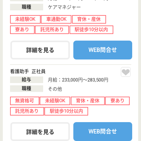
機能訓練指導員 正社員(日勤のみ)
給与
月給：220,000円〜280,000円
職種
その他
未経験OK
車通勤OK
育休・産休
WEB問合せ
詳細を見る
その他の求人を見る
はっぴーらいふ池田
大阪府池田市豊
島北1-6-5
石橋阪大前駅徒
歩15分
住宅型有料老人
ホーム, 訪問介
護
大阪府のはっぴーらいふ池田は、住宅型有料老人ホー
ム・訪問介護を運営しています。 ぜひ各求人をご覧
ください。