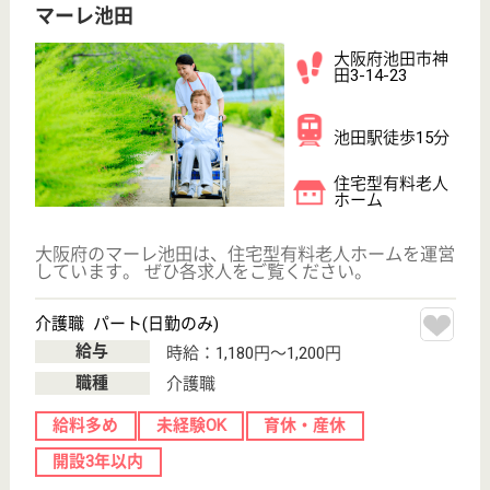
育休・産休
正社員登用制度
WEB問合せ
詳細を見る
サービス提供責任者 正社員(日勤のみ)
給与
月給：240,000円〜280,000円
職種
サービス提供責任者
車通勤OK
WEB問合せ
詳細を見る
その他の求人を見る
クレハピア
クレハピアは池田市のグループホームです（認知
症対応型共同生活介護）
大阪府池田市呉
服町8-10