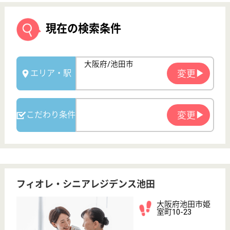
フィオレ・シニアレジデンス池田
大阪府池田市姫
室町10-23
池田駅徒歩9分
住宅型有料老人
ホーム
大阪府のフィオレ・シニアレジデンス池田は、住宅型
有料老人ホームを運営しています。 ぜひ各求人をご
覧ください。
介護職 パート(夜勤のみ)
給与
時給：1,653円
職種
介護職
給料多め
車通勤OK
駅徒歩10分以内
WEB問合せ
詳細を見る
介護職員 正社員