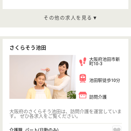
職種
サービス提供責任者
給料多め
育休・産休
駅徒歩10分以内
WEB問合せ
詳細を見る
介護職 正社員(日勤のみ)
給与
月給：235,100円〜
職種
介護職
育休・産休
駅徒歩10分以内
WEB問合せ
詳細を見る
マーレ池田
大阪府池田市神
田3-14-23
池田駅徒歩15分
住宅型有料老人
ホーム