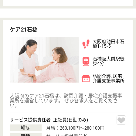
介護職 契約社員
給与
月給：207,500円〜250,000円
職種
介護職
無資格可
未経験OK
車通勤OK
WEB問合せ
詳細を見る
大協会 ハートフルこうだ
大阪府池田市神
田2-6-7
池田駅徒歩15分
特別養護老人ホ
ーム, ショート
ステイ
大阪府の大協会 ハートフルこうだは、特別養護老人
ホーム・ショートステイを運営しています。 ぜひ各
求人をご覧ください。
介護職 正社員
給与
月給：226,200円〜235,200円