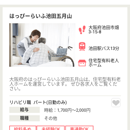
サイトマップ
利用規約
プライバシーポリシー
運営会社
採用ご担当者様へ
お知らせ
看護師の求人・転職なら
『クリックジョブ看護』
介護職求人支援サービス『クリックジョブ介護』運営会社:
ライフワンズ株式会社 ( 厚生労働大臣許可 )13- ユ -303765
Copyright©LifeOnes Ltd. All Rights Reserved