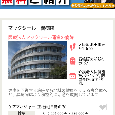
その他の求人を見る
惠愛会 オレンジ池田
大阪府池田市井
口堂2-4-6
石橋阪大前駅徒
歩13分
介護付有料老人
ホーム, 特別養
護老人ホーム,
デイサ...
大阪府の惠愛会 オレンジ池田は、介護付有料老人ホ
ーム・特別養護老人ホーム・デイサービスを運営して
います。 ぜひ各求人をご覧ください。
介護支援専門員 正社員(日勤のみ)
給与
月給：245,000円〜285,000円
職種
ケアマネジャー
未経験OK
車通勤OK
育休・産休
WEB問合せ
詳細を見る