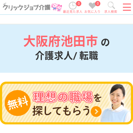
0
0
最近見た求人
お気に入り
求人検索
大阪府池田市
の
介護求人/ 転職
現在の検索条件
大阪府/池田市
変更
エリア・駅
変更
こだわり条件