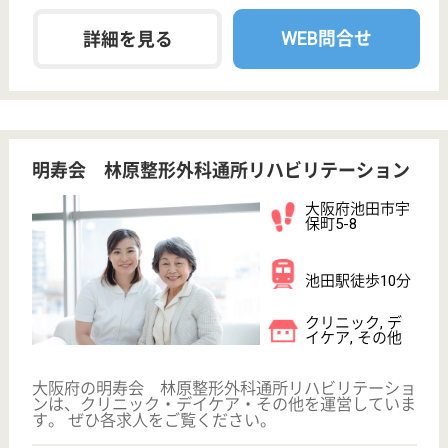
池田駅徒歩7分
グループホーム
大阪府のクレハピアは、グループホームを運営してい
ます。 ぜひ各求人をご覧ください。
介護職 契約社員
給与
月給：212,500円〜250,000円
職種
介護職
未経験OK
車通勤OK
育休・産休
駅徒歩10分以内
WEB問合せ
詳細を見る
大協会 ハートフルふしお
池田市の最初の特養
大阪府池田市伏
尾町12‐1
鼓滝駅徒歩42分