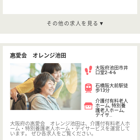
施設長 正社員
給与
月給：250,000円
職種
管理職（管理者・施設長）
給料多め
車通勤OK
育休・産休
WEB問合せ
詳細を見る
サービス提供責任者 正社員
給与
月給：240,000円〜300,000円
職種
サービス提供責任者
車通勤OK
育休・産休
WEB問合せ
詳細を見る
その他の求人を見る
さくらそう池田
大阪府池田市新
町10-3