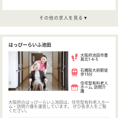
詳細を見る
ウールズ石橋
大阪府池田市石
橋1-23-16
石橋阪大前駅徒
歩10分
サービス付き高
齢者向け住宅
大阪府のウールズ石橋は、サービス付き高齢者向け住
宅を運営しています。 ぜひ各求人をご覧ください。
介護職 契約社員
給与
月給：285,000円〜
職種
介護職
給料多め
車通勤OK
育休・産休
駅徒歩10分以内
WEB問合せ
詳細を見る
サービス提供責任者 契約社員