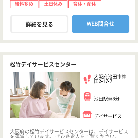
介護の転職支援サービスお申込み
30
簡単
登録
秒
保有資格を選択してくださ
誕生年を入
い
誕生年
必須
保有資格
必須
初任者研修
実務者研修
(ヘルパー2級)
(ヘルパー1級)
介護福祉士
社会福祉士
戻る
ケアマネジャー
PT
次のステッ
OT
その他・なし
次のステップへ