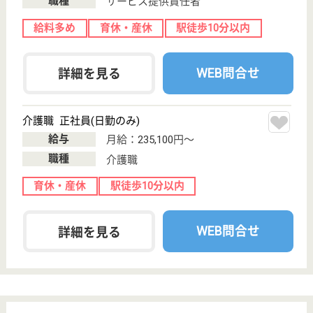
職種
介護職
未経験OK
車通勤OK
住宅手当あり
育休・産休
WEB問合せ
詳細を見る
はっぴーらいふ池田五月山
大阪府池田市畑
3-15-8
池田駅バス13分
住宅型有料老人
ホーム
大阪府のはっぴーらいふ池田五月山は、住宅型有料老
人ホームを運営しています。 ぜひ各求人をご覧くだ
さい。
リハビリ職 パート(日勤のみ)
給与
時給：1,700円〜2,000円
職種
その他
給料多め
未経験OK
車通勤OK