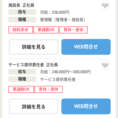
給与
月給：310,000円〜
職種
サービス提供責任者
給料多め
未経験OK
車通勤OK
育休・産休
駅徒歩10分以内
WEB問合せ
詳細を見る
ケア21石橋
大阪府池田市石
橋1-15-5
石橋阪大前駅徒
歩4分
訪問介護, 居宅
介護支援事業所
大阪府のケア21石橋は、訪問介護・居宅介護支援事
業所を運営しています。 ぜひ各求人をご覧くださ
い。
サービス提供責任者 正社員(日勤のみ)
給与
月給：260,100円〜280,100円