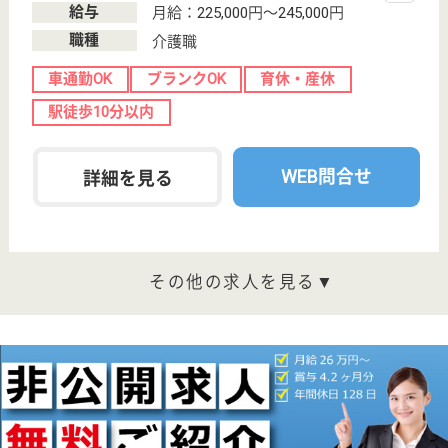
石橋阪大前駅徒
歩5分
介護老人保健施
設, デイケア, 訪
問介護, 定期巡
回...
健康を回復する病院から地域の健康を支える複合体へ
と、巽病院はより積極的に活動を展開しています
ケアマネジャー 正社員(日勤のみ)
給与
月給：206,000円〜236,000円
職種
ケアマネジャー
未経験OK
車通勤OK
育休・産休
寮あり
託児所あり
駅徒歩10分以内
WEB問合せ
詳細を見る
看護助手 正社員
給与
月給：233,000円〜283,500円
職種
その他
無資格可
未経験OK
育休・産休
寮あり
託児所あり
駅徒歩10分以内
WEB問合せ
詳細を見る