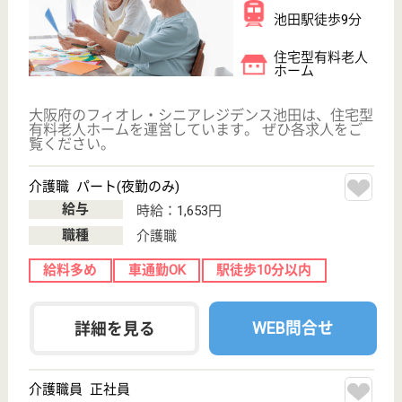
給与
月給：225,000円〜245,000円
職種
介護職
車通勤OK
ブランクOK
育休・産休
駅徒歩10分以内
WEB問合せ
詳細を見る
その他の求人を見る
マックシール 巽病院
医療法人マックシール運営の病院
大阪府池田市天
神1-5-22