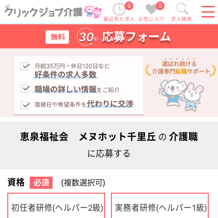
0
0
最近見た求人
お気に入り
求人検索
恵泉福祉会 メヌホット千里丘
介護職
の
に応募する
資格
必須
(複数選択可)
初任者研修
実務者研修
(ヘルパー2級)
(ヘルパー1級)
介護福祉士
社会福祉士
ケアマネジャー
PT
OT
その他・なし