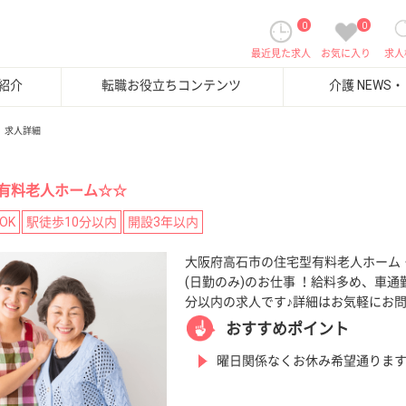
0
0
最近見た求人
お気に入り
求人
紹介
転職お役立ちコンテンツ
介護 NEWS
求人詳細
有料老人ホーム☆☆
OK
駅徒歩10分以内
開設3年以内
大阪府高石市の住宅型有料老人ホーム
(日勤のみ)のお仕事 ！給料多め、車通勤
分以内の求人です♪詳細はお気軽にお
おすすめポイント
曜日関係なくお休み希望通りま