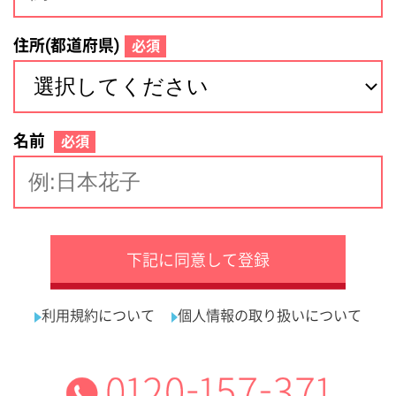
サイトマップ
利用規約
プライバシーポリシー
運営会社
看護師の求人・転職なら
採用ご担当者様へ
『クリックジョブ看護』
介護職求人支援サービス『クリックジョブ介護』運営会社:
ライフワンズ株式会社 ( 厚生労働大臣許可 )13- ユ -303765
Copyright©LifeOnes Ltd. All Rights Reserved