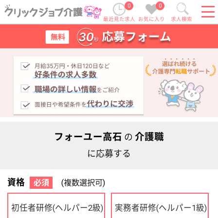
0
0
最近見た求人
お気に入り
求人検索
フォーユー高石
介護職
の
に応募する
資格
必須
(複数選択可)
初任者研修
実務者研修
(ヘルパー2級)
(ヘルパー1級)
介護福祉士
社会福祉士
ケアマネジャー
PT
OT
その他・なし