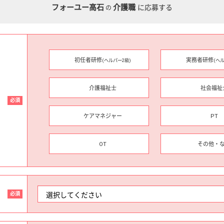
フォーユー高石
介護職
に応募する
の
初任者研修
実務者研修
(ヘルパー2級)
(ヘ
介護福祉士
社会福祉
必須
ケアマネジャー
PT
OT
その他・
必須