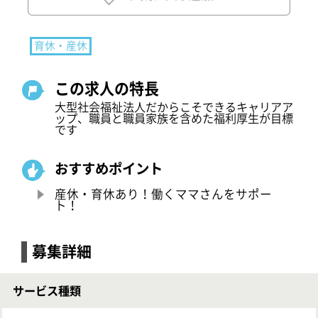
おすすめポイント
産休・育休あり！働くママさんをサポー
ト！
募集詳細
サービス種類
デイサービス
募集職種
看護職
給与
月給：230,000円〜280,000円
昇給：あり 年1回
賞与：前年度実績 年2回
応募資格
正看護師