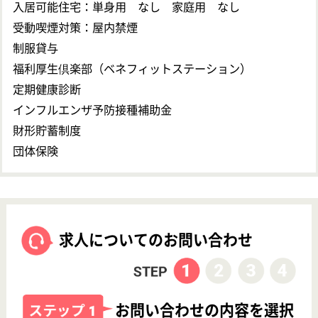
運営会社について
大東建託グループであるケアパートナー（株）は、デイサービス
を中心に全国70ヶ所以上の事業所を展開しています。様々な福利
厚生制度が整っており、たとえば宿泊補助金やアニバーサリー休
暇、退職金制度、福利厚生倶楽部（ベネフィット・ステーショ
ン）、定期健康診断、インフルエンザ予防接種補助金、財形貯蓄
制度、団体保険、社員会など、スタッフとご家族のプライベート
の充実を応援し「社員の満足度向上」に努めています。
開設年月
2019年2月
地図