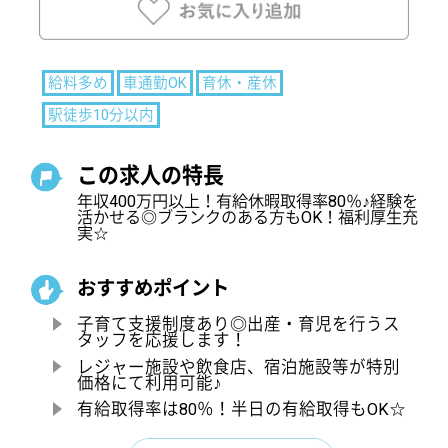
実☆
おすすめポイント
子育て支援制度あり◎出産・育児を行うス
タッフを応援します！
レジャー施設や飲食店、宿泊施設等が特別
価格にて利用可能♪
有給取得率は80％！半日の有給取得もOK☆
募集詳細
サービス種類
グループホーム
募集職種
管理者
給与
給料多め