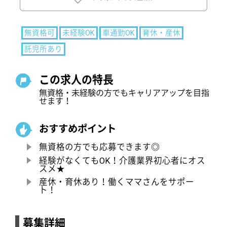
おすすめポイント
無資格の方でも応募できます◎
経験がなくてもOK！介護業界初心者にオス
スメ★
産休・育休あり！働くママさんをサポー
ト！
募集詳細
サービス種類
病院
募集職種
介護職
給与
月給：180,000円
基本給：167,000円〜175,000円
夜勤手当：3,500円／回
処遇改善手当：13,000円
皆勤手当 5,000円