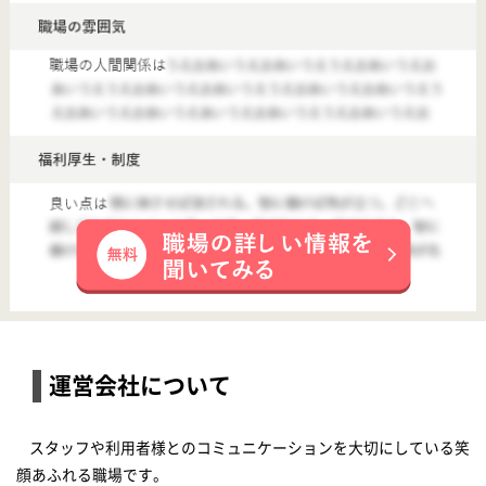
■生活支援員募集！
【生活支援員】ふちのべ弐番館
給与
月給：250,000円〜300,000円 基本給：240,000円〜290,000円 処遇改善手当：10,000円 夜勤手当 法定の割増賃金分 昇給：あり 年1回 給与支払日：毎月末日締 翌月25日支払い
勤務地
神奈川県相模原市中央区東淵野辺5-28-2
職種
生活支援員
雇用形態
正社員
給料多め
休み多め
車通勤OK
開設3年以内
【古淵(神奈川県)】