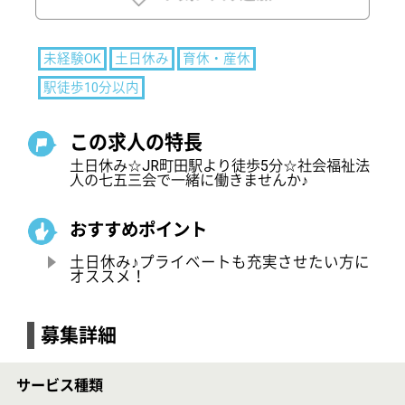
おすすめポイント
土日休み♪プライベートも充実させたい方に
オススメ！
募集詳細
サービス種類
デイサービス
募集職種
機能訓練指導員
給与
月給：230,000円〜295,800円
基本給：181,500円〜232,300円
固定残業代：あり 月18時間分 28,500円
資格手当：20,000円〜35,000円
（PT）35,000円（※OT、正看護師同様）
（准看護師）30,000円
（その他 ）20,000円（柔道整復師及びあんま・
マッサージ師）
超勤一括手当（固定残業代） 28,500円～37,700