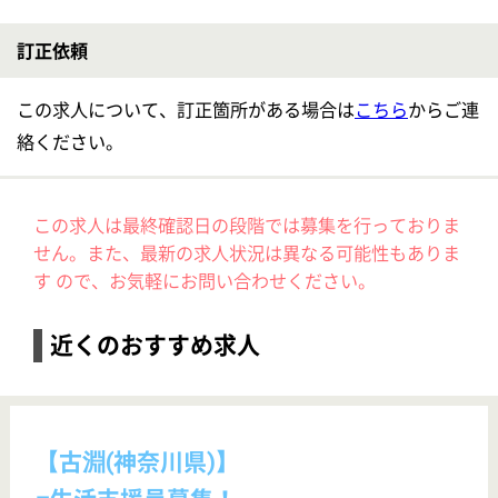
■【生活支援員】サービス管理責任者・リーダー候補募集！
【生活支援員（サービス管理責任者・リーダー候補）】ふちのべ弐番館
給与
月給：300,000円〜370,000円 基本給：290,000円〜360,000円 処遇改善手当：10,000円 夜勤手当 法定の割増賃金分 昇給：あり 年1回 給与支払日：毎月末日締 翌月25日支払い
勤務地
神奈川県相模原市中央区東淵野辺5-28-2
職種
生活支援員（サービス管理責任者・リーダー候補）
雇用形態
正社員
給料多め
休み多め
車通勤OK
開設3年以内