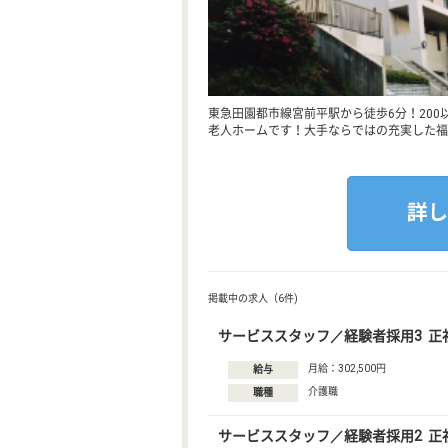
東急田園都市線宮前平駅から徒歩6分！20
老人ホームです！大手ならではの充実した福
掲載中の求人（6件)
サービススタッフ／経験者採用3 正
月給：302,500円
給与
介護職
職種
サービススタッフ／経験者採用2 正