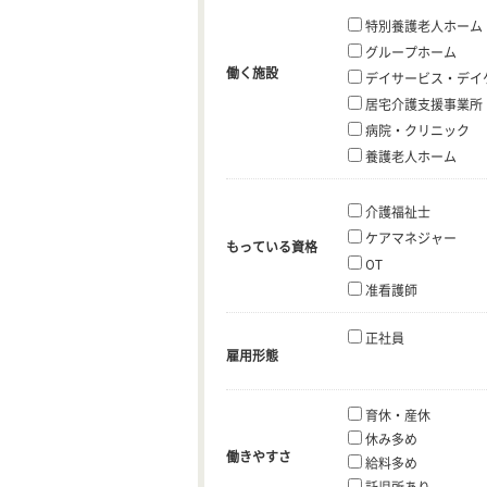
特別養護老人ホーム
グループホーム
働く施設
デイサービス・デイ
居宅介護支援事業所
病院・クリニック
養護老人ホーム
介護福祉士
ケアマネジャー
もっている資格
OT
准看護師
正社員
雇用形態
育休・産休
休み多め
働きやすさ
給料多め