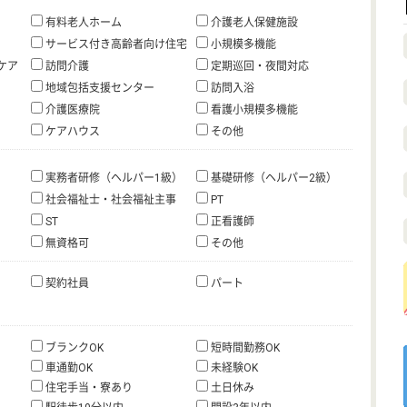
有料老人ホーム
介護老人保健施設
サービス付き高齢者向け住宅
小規模多機能
ケア
訪問介護
定期巡回・夜間対応
地域包括支援センター
訪問入浴
介護医療院
看護小規模多機能
ケアハウス
その他
実務者研修（ヘルパー1級）
基礎研修（ヘルパー2級）
社会福祉士・社会福祉主事
PT
ST
正看護師
無資格可
その他
契約社員
パート
ブランクOK
短時間勤務OK
車通勤OK
未経験OK
住宅手当・寮あり
土日休み