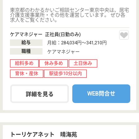
園児、中学校生徒との3世代交流を図っています
機能訓練指導員 正社員(日勤のみ)
給与
月給：280,000円
職種
その他
給料多め
休み多め
育休・産休
駅徒歩10分以内
WEB問合せ
詳細を見る
看護職 正社員
給与
年収：3,800,000円
職種
看護職
給料多め
休み多め
未経験OK
ブランクOK
育休・産休
駅徒歩10分以内
WEB問合せ
詳細を見る
賛育会 月島おとしより相談センター