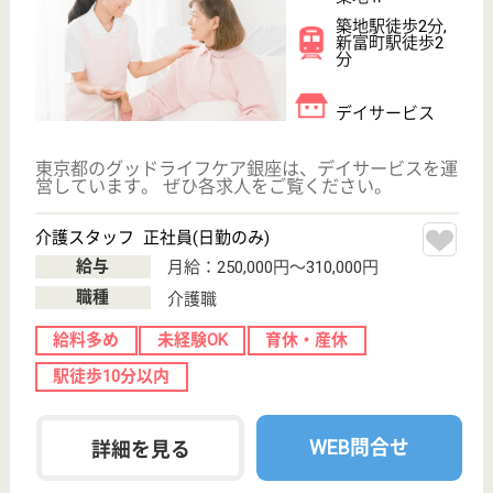
ケアマネジャー
給料多め
休み多め
ブランクOK
育休・産休
駅徒歩10分以内
WEB問合せ
詳細を見る
平郁会 日本橋かきがら町クリニック
東京都中央区日
本橋蛎殻町1-10-
4
人形町駅徒歩5
分
クリニック, 訪
問看護
東京都の平郁会 日本橋かきがら町クリニックは、ク
リニック・訪問看護を運営しています。 ぜひ各求人
をご覧ください。
夜間看護職 正社員
給与
月給：333,333円
職種
看護職
給料多め
休み多め
未経験OK