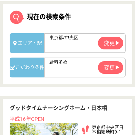
グッドタイムナーシングホーム・日本橋
平成16年OPEN
東京都中央区日
本橋箱崎町9-1
水天宮前駅徒歩
6分
介護付有料老人
ホーム
東京メトロの茅場町駅から徒歩5分の、隅田川沿いに
位置する介護付き有料老人ホームです。24時間看護
師が常駐しており、緊急時が発生した際にも安心でき
ます。年間行事ではボランティアによる演芸や、メイ
ク講座等もあり、利用者に非常に人気となっていま
す。リフレクソロジー体験等、個性豊かなイベントが
待っています。
生活相談員 正社員(日勤のみ)
給与
月給：265,888円〜315,888円
職種
生活相談員
給料多め
未経験OK
育休・産休
駅徒歩10分以内