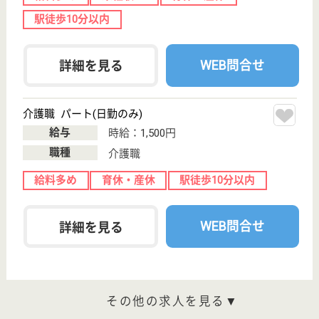
WEB問合せ
詳細を見る
つきぢ整骨院
リハビリ特化のデイサービスを運営
東京都中央区築
地1-5-3
新富町駅徒歩2
分
デイサービス,
クリニック
東京都のつきぢ整骨院は、デイサービス・クリニック
を運営しています。 ぜひ各求人をご覧ください。
施設長 正社員(日勤のみ)
給与
年収：3,300,000円
職種
管理職（管理者・施設長）
給料多め
無資格可
土日休み
駅徒歩10分以内
WEB問合せ
詳細を見る