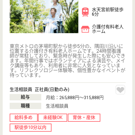
WEB問合せ
詳細を見る
サンシティ銀座EAST
東京都中央区月
島3-27-15
勝どき駅徒歩5
分
介護付有料老人
ホーム, サービ
ス付き高齢者向
け住宅
勝鬨橋の側にある高齢者向けのマンションです。近く
には聖路加病院もあるので毎日を安心して暮らす事が
出来ます。リゾートホテルの様な快適空間の中で、
24時間の医療支援体制を整え、生涯に渡る介護保証
を備えています。豪華な交流空間の他、和室も用意し
ているので、自分らしい生活を過ごす事が出来ます。