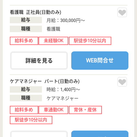
築地駅徒歩2分,
新富町駅徒歩2
分
デイサービス
東京都のグッドライフケア銀座は、デイサービスを運
営しています。 ぜひ各求人をご覧ください。
介護スタッフ 正社員(日勤のみ)
給与
月給：250,000円〜310,000円
職種
介護職
給料多め
未経験OK
育休・産休
駅徒歩10分以内
WEB問合せ
詳細を見る
ガイア訪問看護ステーション（銀座事業所）
東京都中央区新
富2-14-6
築地駅徒歩3分,
新富町駅徒歩1
分, 八丁堀駅徒...