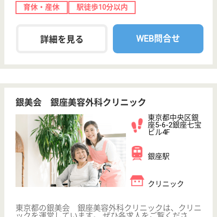
ケアリッツ日本橋
東京都中央区日
本橋浜町2-57-7
浜町駅徒歩4分,
森下駅徒歩7分,
水天宮前駅徒...
訪問介護, 居宅
介護支援事業所
東京都のケアリッツ日本橋は、訪問介護・居宅介護支
援事業所を運営しています。 ぜひ各求人をご覧くだ
さい。
サービス提供責任者 正社員(日勤のみ)
給与
月給：350,000円〜365,000円
職種
サービス提供責任者
給料多め
育休・産休
駅徒歩10分以内
WEB問合せ
詳細を見る
ケアスタッフ 正社員(日勤のみ)
給与
月給：290,000円〜330,000円
職種
介護職