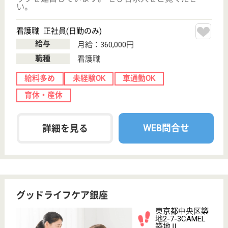
給料多め
育休・産休
駅徒歩10分以内
WEB問合せ
詳細を見る
その他の求人を見る
賛育会 中央区立マイホーム新川
1995年開設、賛育会運営の特養
東京都中央区新
川2-27-3
八丁堀駅徒歩5
分
特別養護老人ホ
ーム, デイサー
ビス, ショート
ステイ...
ホーム内はお体の不自由な方でも快適に生活していた
だけるような設備を備えてあります。隅田川を眺む食
堂・談話室は集いの場です
介護支援専門員 契約社員(日勤のみ)
給与
月給：310,000円
職種