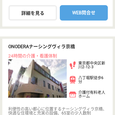
東京都中央区銀
座5-6-2銀座七宝
ビル4F
銀座駅
クリニック
東京都の銀美会 銀座美容外科クリニックは、クリニ
ックを運営しています。 ぜひ各求人をご覧くださ
い。
看護職 正社員(日勤のみ)
給与
月給：360,000円
職種
看護職
給料多め
未経験OK
車通勤OK
育休・産休
WEB問合せ
詳細を見る
グッドライフケア銀座
東京都中央区築
地2-7-3CAMEL
築地Ⅱ