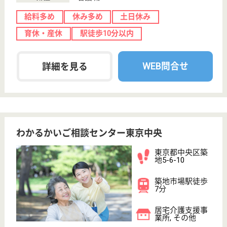
東京都のリワークセンター日本橋は、就労支援を運営
しています。 ぜひ各求人をご覧ください。
サービス管理責任者 正社員(日勤のみ)
給与
月給：240,000円〜
職種
その他
給料多め
休み多め
土日休み
育休・産休
駅徒歩10分以内
WEB問合せ
詳細を見る
奉優会 マイホームはるみ
1991年開設、奉優会運営の特養
東京都中央区晴
海1-5-1
勝どき駅バス6
分, 月島駅徒歩7
分, 豊洲駅バス...
特別養護老人ホ
ーム, デイサー
ビス, ショート
ステイ
福祉施設と教育施設との複合施設であることのメリッ
トを生かしふれあい広場を設けるなど、入所者と保育