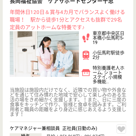
職種
リハビリ職（理学療法士）
給料多め
未経験OK
育休・産休
駅徒歩10分以内
WEB問合せ
詳細を見る
ケアリッツ月島
東京都中央区月
島2-2-10
月島駅徒歩2分
訪問介護
東京都のケアリッツ月島は、訪問介護を運営していま
す。 ぜひ各求人をご覧ください。
ケアスタッフ 正社員(日勤のみ)
給与
月給：290,000円〜330,000円
職種
介護職
給料多め
育休・産休
駅徒歩10分以内