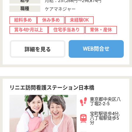
WEB問合せ
詳細を見る
サービス提供責任者 正社員(日勤のみ)
給与
月給：350,000円〜365,000円
職種
サービス提供責任者
給料多め
育休・産休
駅徒歩10分以内
WEB問合せ
詳細を見る
ONODERAナーシングヴィラ京橋
24時間の介護・看護体制
東京都中央区新
川2-12-3
八丁堀駅徒歩6
分
介護付有料老人
ホーム
利便性の高い都心に位置するナーシングヴィラ京橋、
快適な住環境と充実の設備、65室の少人数制