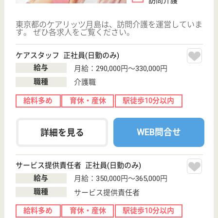
健育会 石川島記念病院
地域に根ざした病院
東京都中央区佃
2-5-2
月島駅徒歩5分
病院
駅チカ、アクセス便利な病院です
医療相談員（ＭＳＷ） 正社員
給与
月給：280,000円〜350,000円
職種
その他
給料多め
休み多め
未経験OK
土日休み
育休・産休
駅徒歩10分以内
WEB問合せ
詳細を見る
銀美会 銀座美容外科クリニック