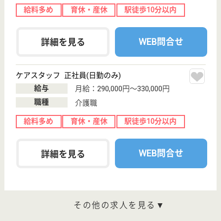
介護の転職支援サービスお申込み
30
簡単
登録
秒
保有資格を選択してくださ
誕生年を入
い
誕生年
必須
保有資格
必須
初任者研修
実務者研修
(ヘルパー2級)
(ヘルパー1級)
介護福祉士
社会福祉士
戻る
ケアマネジャー
PT
次のステッ
OT
その他・なし
次のステップへ