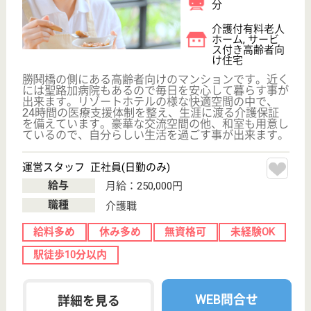
長岡福祉協会 ケアサポートセンター十思
年間休日120日＆賞与4カ月でバランスよく働ける
職場！ 駅から徒歩1分とアクセスも抜群で29名
定員のアットホームな特養です♪
東京都中央区日
本橋小伝馬町5-
19
小伝馬町駅徒歩
2分
特別養護老人ホ
ーム, ショート
ステイ, 小規模
多機能...
当施設は施設内だけでなく、近隣での買い物や外食な
どを通じて住み慣れた地域で安心して楽しみのある生
活の場をきめ細かく支援します。！また、日に三度の
食事をキッチンで作り、皆様と食卓を囲みます。ご利
用者と職員の距離をより身近に感じあえるよう支援し
ます！
ケアマネジャー兼相談員 正社員(日勤のみ)
給与
月給：251,268円〜296,874円
職種
ケアマネジャー
給料多め
休み多め
未経験OK
賞与4か月以上
住宅手当あり
育休・産休
WEB問合せ
詳細を見る