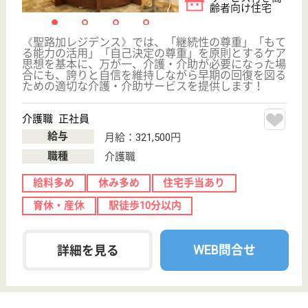
東京都のわかるかいご相談センター東京中央は、居宅
介護支援事業所・その他を運営しています。 ぜひ各
求人をご覧ください。
ケアマネジャー 正社員(日勤のみ)
給与
月給：284,034円〜341,210円
職種
ケアマネジャー
給料多め
休み多め
土日休み
育休・産休
駅徒歩10分以内
WEB問合せ
詳細を見る
トーリケアネット 晴海苑
24時間看護師常駐◎1ユニット9名のためより個別
ケアを実践できる環境です！
東京都中央区晴
海1-1-26
月島駅徒歩5分
特別養護老人ホ
ーム, グループ
ホーム, デイサ