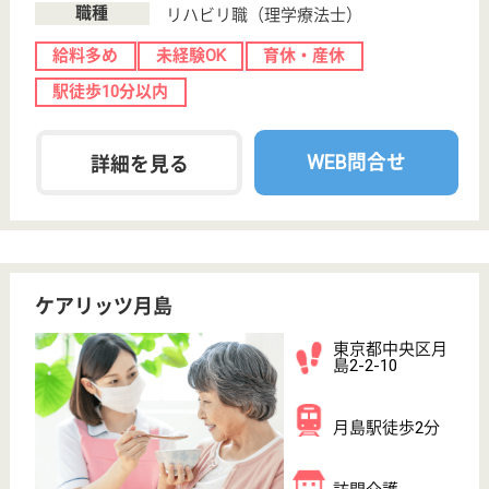
年間休日124日◎給与高め♪福利厚生充実！24時間
看護師常駐☆聖路加国際病院との連携！都心にお
けるシニアライフの理想を追求します！
東京都中央区明
石町8-1
築地駅徒歩7分,
新富町駅徒歩10
分
サービス付き高
齢者向け住宅
《聖路加レジデンス》では、「継続性の尊重」「もて
る能力の活用」「自己決定の尊重」を原則とするケア
思想を基本に、万が一、介護・介助が必要になった場
合にも、誇りと自信を維持しながら早期の回復を図る
ための適切な介護・介助サービスを提供します！
介護職 正社員
給与
月給：321,500円
職種
介護職
給料多め
休み多め
住宅手当あり
育休・産休
駅徒歩10分以内
WEB問合せ
詳細を見る