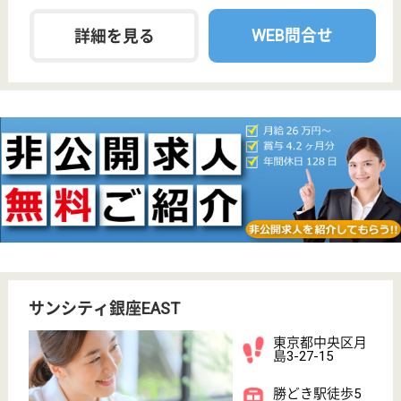
運営スタッフ 正社員(日勤のみ)
給与
月給：250,000円
職種
介護職
給料多め
休み多め
無資格可
未経験OK
駅徒歩10分以内
WEB問合せ
詳細を見る
介護職 パート(日勤のみ)
給与
時給：1,450円〜1,500円
職種
介護職
給料多め
無資格可
未経験OK
駅徒歩10分以内
WEB問合せ
詳細を見る
その他の求人を見る