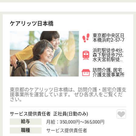
現在の検索条件
東京都/中央区
変更
エリア・駅
給料多め
変更
こだわり条件
;
事業所情報の一部は、厚生労働省の介護事業所・生活関連情報
検索「介護サービス情報公表システム 」から転載しておりま
す。