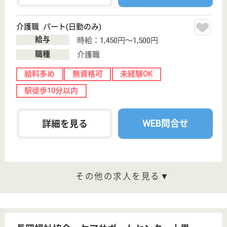
リニエ訪問看護ステーション日本橋
東京都中央区八
丁堀2-2-5
宝町駅徒歩4分,
八丁堀駅徒歩5
分
訪問看護
東京都のリニエ訪問看護ステーション日本橋は、訪問
看護を運営しています。 ぜひ各求人をご覧くださ
い。
作業療法士 正社員(日勤のみ)
給与
月給：280,000円〜300,000円
職種
リハビリ職（作業療法士）
給料多め
未経験OK
育休・産休
駅徒歩10分以内
WEB問合せ
詳細を見る
理学療法士 正社員(日勤のみ)
給与
月給：280,000円〜300,000円