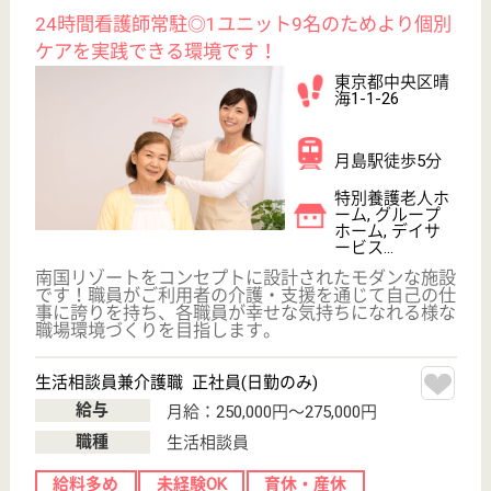
東京都中央区月
島4-1-1
月島駅徒歩2分
地域包括支援セ
ンター
東京都の賛育会 月島おとしより相談センターは、地
域包括支援センターを運営しています。 ぜひ各求人
をご覧ください。
社会福祉士 契約社員(日勤のみ)
給与
月給：310,000円
職種
介護職
給料多め
休み多め
駅徒歩10分以内
WEB問合せ
詳細を見る
介護支援専門員 契約社員(日勤のみ)
給与
月給：310,000円
職種
ケアマネジャー
給料多め
休み多め
育休・産休
駅徒歩10分以内