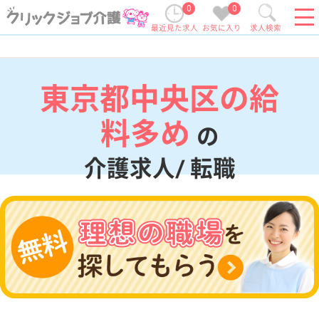
0
0
最近見た求人
お気に入り
求人検索
東京都中央区の給
料多め
の
介護求人/ 転職
現在の検索条件
東京都/中央区
変更
エリア・駅
給料多め
変更
こだわり条件