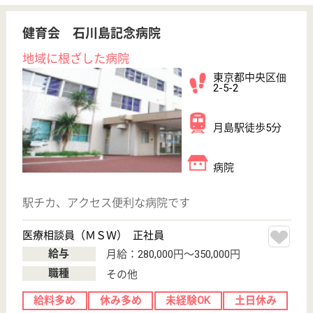
ービス...
南国リゾートをコンセプトに設計されたモダンな施設
です！職員がご利用者の介護・支援を通じて自己の仕
事に誇りを持ち、各職員が幸せな気持ちになれる様な
職場環境づくりを目指します。
生活相談員兼介護職 正社員(日勤のみ)
給与
月給：250,000円〜275,000円
職種
生活相談員
給料多め
未経験OK
育休・産休
駅徒歩10分以内
WEB問合せ
詳細を見る
介護職 パート(日勤のみ)
給与
時給：1,500円
職種
介護職
給料多め
育休・産休
駅徒歩10分以内
WEB問合せ
詳細を見る
その他の求人を見る