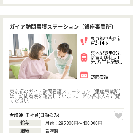
育休・産休
駅徒歩10分以内
WEB問合せ
詳細を見る
コールセンター看護職 正社員
給与
年収：4,500,000円〜5,000,000円
職種
看護職
給料多め
休み多め
ブランクOK
育休・産休
駅徒歩10分以内
WEB問合せ
詳細を見る
リワークセンター日本橋
東京都中央区日
本橋1-2-10
日本橋駅徒歩1
分, 三越前駅徒
歩2分
就労支援