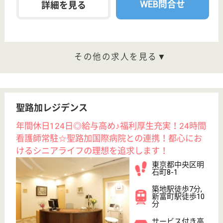
訪問看護
東京都のガイア訪問看護ステーション（銀座事業所）
は、訪問看護を運営しています。 ぜひ各求人をご覧
ください。
看護師 正社員(日勤のみ)
給与
月給：285,300円〜400,000円
職種
看護職
給料多め
休み多め
土日休み
育休・産休
駅徒歩10分以内
WEB問合せ
詳細を見る
わかるかいご相談センター東京中央
東京都中央区築
地5-6-10
築地市場駅徒歩
7分
居宅介護支援事
業所, その他