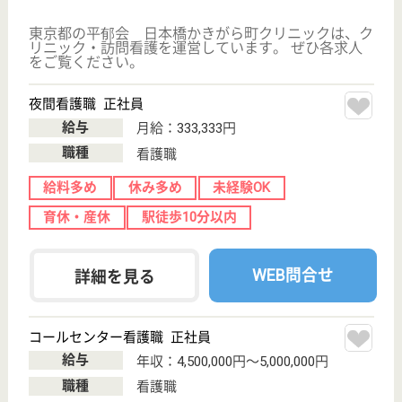
採用ご担当者様へ
お知らせ
看護師の求人・転職なら
『クリックジョブ看護』
介護職求人支援サービス『クリックジョブ介護』運営会社:
ライフワンズ株式会社 ( 厚生労働大臣許可 )13- ユ -303765
Copyright©LifeOnes Ltd. All Rights Reserved
?>