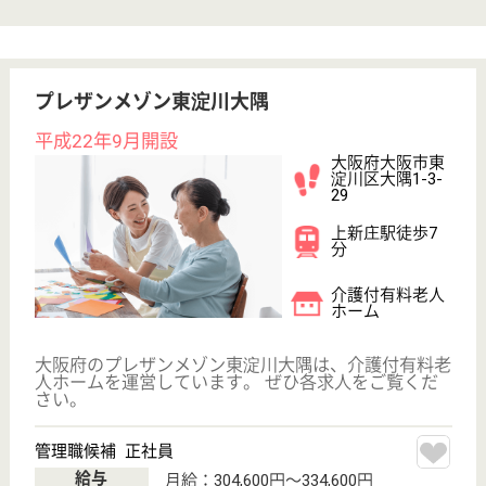
サイトマップ
利用規約
プライバシーポリシー
運営会社
採用ご担当者様へ
お知らせ
看護師の求人・転職なら
『クリックジョブ看護』
介護職求人支援サービス『クリックジョブ介護』運営会社:
ライフワンズ株式会社 ( 厚生労働大臣許可 )13- ユ -303765
Copyright©LifeOnes Ltd. All Rights Reserved
?>