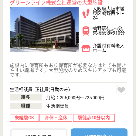
WEB問合せ
詳細を見る
慶生会 ファイン舎利寺
平成20年5月開設
大阪府大阪市生
野区勝山南4-14-
12
桃谷駅徒歩20分
住宅型有料老人
ホーム, デイサ
ービス, その他
大阪府の慶生会 ファイン舎利寺は、住宅型有料老人
ホーム・デイサービス・その他を運営しています。
ぜひ各求人をご覧ください。
看護師 正社員(日勤のみ)
給与
年収：3,600,000円〜4,200,000円
職種
看護職
給料多め
未経験OK
育休・産休
WEB問合せ
詳細を見る