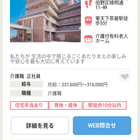
やすい職場です。大型施設のためスキルアップも可能
です。
生活相談員 正社員(日勤のみ)
給与
月給：205,000円〜225,000円
職種
生活相談員
未経験OK
育休・産休
駅徒歩10分以内
WEB問合せ
詳細を見る
ケアマネジャー 正社員(日勤のみ)
給与
月給：225,000円〜260,000円
職種
ケアマネジャー
未経験OK
育休・産休
駅徒歩10分以内
WEB問合せ
詳細を見る
その他の求人を見る
嘉誠会 パステル湯里