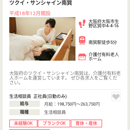
介護福祉士
社会福祉士
戻る
ケアマネジャー
PT
次のステッ
OT
その他・なし
次のステップへ
サービス紹介
クリックジョブ介護とは
ご利用の流れ
公式LINE＠
お役立ち情報
転職ノウハウ