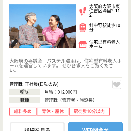
ラ・ナシカつるみ
平成18年8月開設
大阪府大阪市鶴
見区今津北3-8-3
徳庵駅徒歩11分
介護付有料老人
ホーム
大阪府のラ・ナシカつるみは、介護付有料老人ホーム
を運営しています。 ぜひ各求人をご覧ください。
リハビリスタッフ 正社員(日勤のみ)
給与
月給：257,352円〜303,352円
職種
その他
賞与4か月以上
住宅手当あり
育休・産休
WEB問合せ
詳細を見る
ケアマネジャー 正社員(日勤のみ)
給与
月給：218,752円〜313,752円
職種
ケアマネジャー
未経験OK
賞与4か月以上
車通勤OK