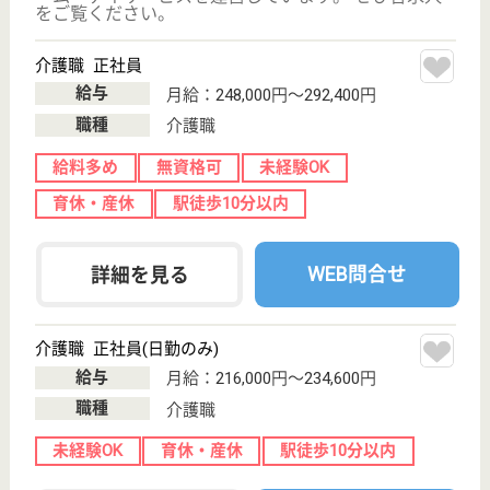
業界最大手ベネッセ運営
大阪府大阪市住
吉区住吉1-14-
25
住吉東駅徒歩5
分
介護付有料老人
ホーム
200以上の高齢者向けホームを全国展開、社員が「安
心して、長く、働きやすい」職場づくりを目指して、
さまざまな福利厚生・各種制度を用意しています
サービススタッフ／経験者採用3 正社員
給与
月給：272,500円
職種
介護職
育休・産休
駅徒歩10分以内
WEB問合せ
詳細を見る
サービススタッフ／経験者採用1 正社員
給与
月給：242,500円〜267,500円
職種
介護職
短時間勤務OK
育休・産休
駅徒歩10分以内