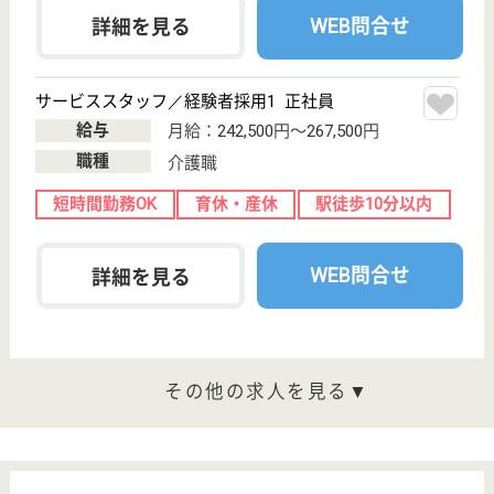
検索「介護サービス情報公表システム 」から転載しておりま
す。
介護の転職支援サービスお申込み
30
簡単
登録
秒
保有資格を選択してくださ
誕生年を入
い
誕生年
必須
保有資格
必須
初任者研修
実務者研修
(ヘルパー2級)
(ヘルパー1級)