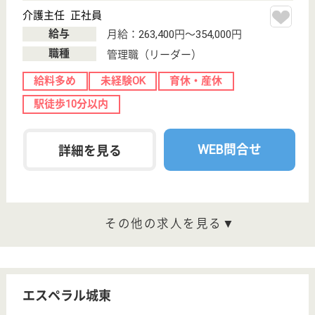
大阪府大阪市東
住吉区湯里2-11-
2
針中野駅徒歩10
分
住宅型有料老人
ホーム
大阪府の嘉誠会 パステル湯里は、住宅型有料老人ホ
ームを運営しています。 ぜひ各求人をご覧くださ
い。
管理職 正社員(日勤のみ)
給与
月給：312,000円
職種
管理職（管理者・施設長）
給料多め
育休・産休
駅徒歩10分以内
WEB問合せ
詳細を見る
介護職 正社員
給与
月給：225,000円〜266,000円
職種
介護職
未経験OK
育休・産休
寮あり
駅徒歩10分以内