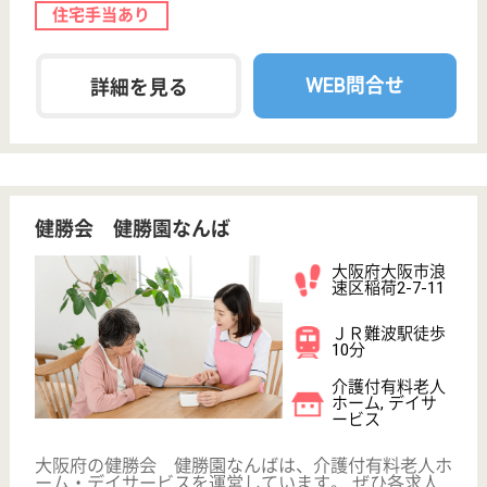
心して、長く、働きやすい」職場づくりを目指して、
さまざまな福利厚生・各種制度を用意しています
サービススタッフ／経験者採用3 正社員
給与
月給：272,500円
職種
介護職
給料多め
育休・産休
駅徒歩10分以内
WEB問合せ
詳細を見る
サービススタッフ／経験者採用1 正社員
給与
月給：242,500円〜267,500円
職種
介護職
短時間勤務OK
育休・産休
駅徒歩10分以内
WEB問合せ
詳細を見る
その他の求人を見る
メディカルホームまどか住吉大社東