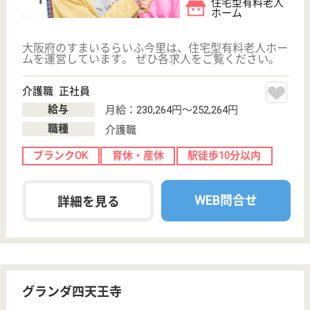
給与
月給：228,300円
職種
介護職
未経験OK
育休・産休
駅徒歩10分以内
WEB問合せ
詳細を見る
スーパー・コート東住吉2号館
平成14年5月開設
大阪府大阪市東
住吉区西今川4-
17-13
駒川中野駅徒歩
4分
介護付有料老人
ホーム
大阪府のスーパー・コート東住吉2号館は、介護付有
料老人ホームを運営しています。 ぜひ各求人をご覧
ください。
ケアマネジャー 正社員(日勤のみ)
給与
月給：256,000円
職種
ケアマネジャー