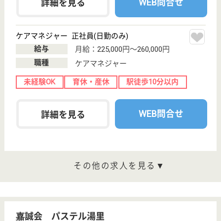
クオレ西淀川
平成16年12月開設
大阪府大阪市西
淀川区中島1-19-
43
出来島駅徒歩20
分
介護付有料老人
ホーム
大阪府のクオレ西淀川は、介護付有料老人ホームを運
営しています。 ぜひ各求人をご覧ください。
管理職 正社員
給与
年収：4,200,000円〜4,500,000円
職種
管理職（管理者・施設長）
給料多め
育休・産休
WEB問合せ
詳細を見る