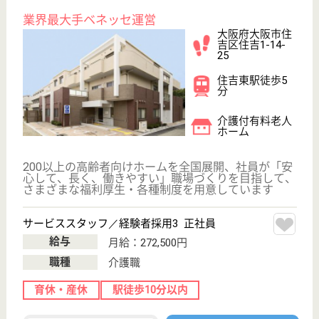
介護職 正社員
給与
月給：241,500円〜255,500円
職種
介護職
給料多め
育休・産休
駅徒歩10分以内
WEB問合せ
詳細を見る
もっとみる（21-40 件 /1461 件）
現在の検索条件
大阪府
変更
エリア・駅
正社員
変更
こだわり条件
;
事業所情報の一部は、厚生労働省の介護事業所・生活関連情報