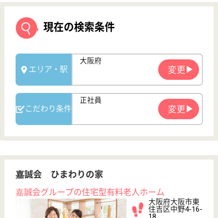
嘉誠会 ひまわりの家
嘉誠会グループの住宅型有料老人ホーム
大阪府大阪市東
住吉区中野4-16-
18
針中野駅徒歩11
分
住宅型有料老人
ホーム
大阪府の嘉誠会 ひまわりの家は、住宅型有料老人ホ
ームを運営しています。 ぜひ各求人をご覧くださ
い。
介護職 正社員
給与
月給：241,000円〜271,000円
職種
介護職
給料多め
未経験OK
育休・産休
寮あり
WEB問合せ
詳細を見る