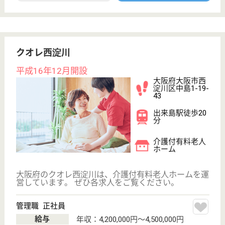
介護職 正社員(日勤のみ)
給与
月給：231,000円〜304,884円
職種
介護職
未経験OK
住宅手当あり
育休・産休
駅徒歩10分以内
WEB問合せ
詳細を見る
夜勤専従介護職員 正社員
給与
月給：227,000円〜300,884円
職種
介護職
未経験OK
育休・産休
駅徒歩10分以内
WEB問合せ
詳細を見る
明日香の里
大阪府大阪市平
野区加美北4-7-
10