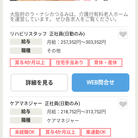
住宅型有料老人
ホーム
大阪府のすまいるらいふ今里は、住宅型有料老人ホー
ムを運営しています。 ぜひ各求人をご覧ください。
介護職 正社員
給与
月給：230,264円〜252,264円
職種
介護職
ブランクOK
育休・産休
駅徒歩10分以内
WEB問合せ
詳細を見る
グランダ四天王寺
業界最大手ベネッセ運営
大阪府大阪市天
王寺区勝山2-21-
20
四天王寺前夕陽
ヶ丘駅徒歩10分
介護付有料老人
ホーム
200以上の高齢者向けホームを全国展開、社員が「安