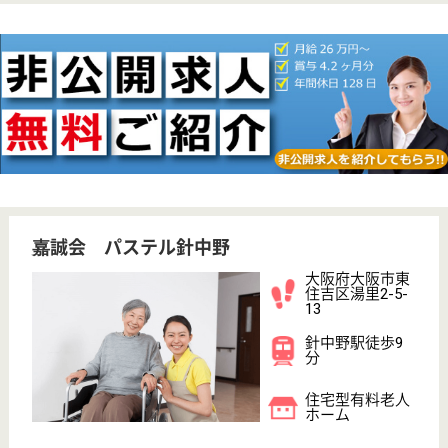
WEB問合せ
詳細を見る
健勝会 プラウドコート晴明通
平成21年12月OPEN
大阪府大阪市阿
倍野区晴明通
11-49
東天下茶屋駅徒
歩5分
介護付有料老人
ホーム
私たちが 生活の中で感じるごくあたりまえの楽しみ
や安心を最も大切に考えています
介護職 正社員
給与
月給：231,600円〜316,000円
職種
介護職
住宅手当あり
育休・産休
駅徒歩10分以内
WEB問合せ
詳細を見る