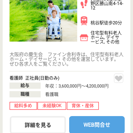
WEB問合せ
詳細を見る
介護職 正社員(日勤のみ)
給与
月給：216,000円〜234,600円
職種
介護職
未経験OK
育休・産休
駅徒歩10分以内
WEB問合せ
詳細を見る
藤田会 いきいきハウス
平成21年6月開設
大阪府大阪市福
島区野田6-3-64
野田（大阪環状
線）駅徒歩9分,
西九条駅徒歩11
分
住宅型有料老人
ホーム, サービ
ス付き高齢者向
け住宅
大阪府の藤田会 いきいきハウスは、住宅型有料老人
ホーム・サービス付き高齢者向け住宅を運営していま
す。 ぜひ各求人をご覧ください。