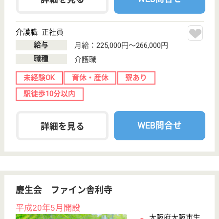
住宅手当あり
WEB問合せ
詳細を見る
健勝会 健勝園なんば
大阪府大阪市浪
速区稲荷2-7-11
ＪＲ難波駅徒歩
10分
介護付有料老人
ホーム, デイサ
ービス
大阪府の健勝会 健勝園なんばは、介護付有料老人ホ
ーム・デイサービスを運営しています。 ぜひ各求人
をご覧ください。
介護職 正社員
給与
月給：248,000円〜292,400円
職種
介護職
給料多め
無資格可
未経験OK
育休・産休
駅徒歩10分以内