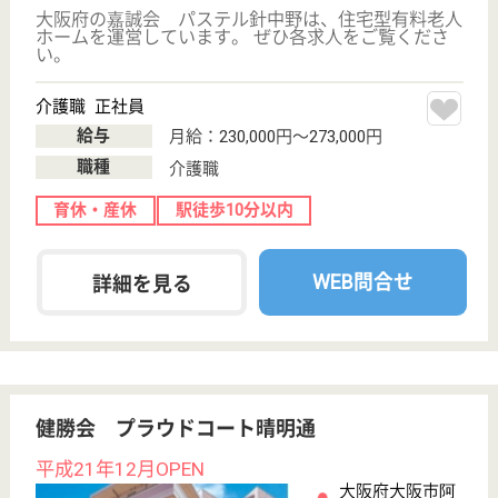
介護主任 正社員
給与
月給：263,400円〜354,000円
職種
管理職（リーダー）
給料多め
未経験OK
育休・産休
駅徒歩10分以内
WEB問合せ
詳細を見る
その他の求人を見る
エスペラル城東
グリーンライフ株式会社運営の大型施設
大阪府大阪市城
東区鴫野西4-1-
24
鴫野駅徒歩6分,
京橋駅徒歩10分
介護付有料老人
ホーム
施設内に保育所もあり保育所が必要な方はとても働き