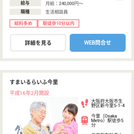
その他の求人を見る
スーパー・コート三国
平成22年5月開設
大阪府大阪市淀
川区新高4-4-7
三国駅徒歩9分
介護付有料老人
ホーム
大阪府のスーパー・コート三国は、介護付有料老人ホ
ームを運営しています。 ぜひ各求人をご覧くださ
い。
ケアマネジャー 正社員(日勤のみ)
給与
月給：256,000円
職種
ケアマネジャー
育休・産休
寮あり
駅徒歩10分以内
WEB問合せ
詳細を見る
介護職 正社員