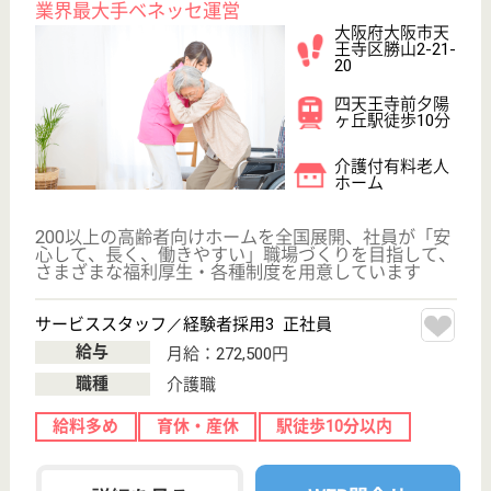
育休・産休
寮あり
駅徒歩10分以内
WEB問合せ
詳細を見る
スーパー・コート東住吉1号館
平成12年6月開設
大阪府大阪市東
住吉区西今川4-
26-14
駒川中野駅徒歩
5分
介護付有料老人
ホーム
大阪府のスーパー・コート東住吉1号館は、介護付有
料老人ホームを運営しています。 ぜひ各求人をご覧
ください。
ケアマネジャー 正社員(日勤のみ)
給与
月給：256,000円
職種
ケアマネジャー
育休・産休
寮あり
駅徒歩10分以内