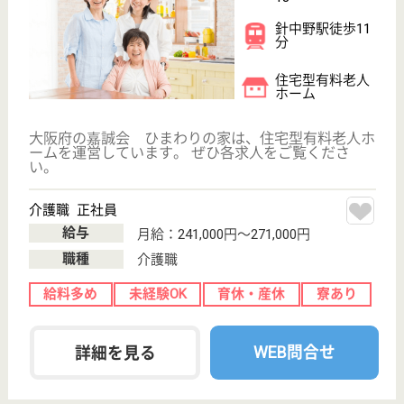
嘉誠会 パステル針中野
大阪府大阪市東
住吉区湯里2-5-
13
針中野駅徒歩9
分
住宅型有料老人
ホーム
大阪府の嘉誠会 パステル針中野は、住宅型有料老人
ホームを運営しています。 ぜひ各求人をご覧くださ
い。
介護職 正社員
給与
月給：230,000円〜273,000円
職種
介護職
育休・産休
駅徒歩10分以内