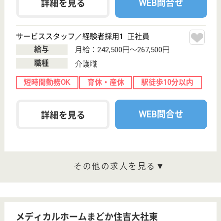
WEB問合せ
詳細を見る
ベルパージュ大阪上本町
大阪府大阪市天
王寺区筆ヶ崎町
5-52
大阪上本町駅徒
歩10分
介護付有料老人
ホーム, 訪問看
護
大阪府のベルパージュ大阪上本町は、介護付有料老人
ホーム・訪問看護を運営しています。 ぜひ各求人を
ご覧ください。
正看護師 正社員(日勤のみ)
給与
月給：272,700円
職種
看護職
育休・産休
駅徒歩10分以内
WEB問合せ
詳細を見る