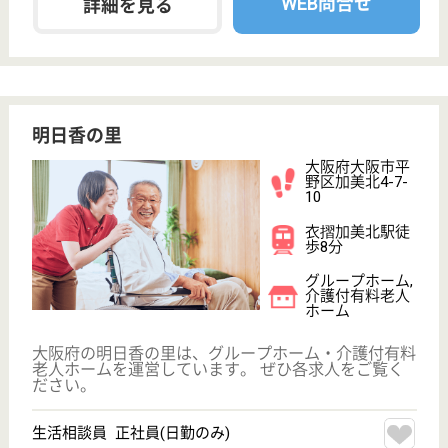
分
介護付有料老人
ホーム
大阪府のプレザンメゾン東淀川大隅は、介護付有料老
人ホームを運営しています。 ぜひ各求人をご覧くだ
さい。
管理職候補 正社員
給与
月給：304,600円〜334,600円
職種
管理職（管理者・施設長）
給料多め
育休・産休
駅徒歩10分以内
WEB問合せ
詳細を見る
サブリーダー 正社員
給与
月給：259,900円
職種
管理職（リーダー）
給料多め
育休・産休
駅徒歩10分以内
WEB問合せ
詳細を見る