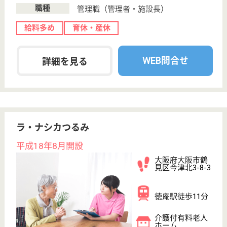
衣摺加美北駅徒
歩8分
グループホーム,
介護付有料老人
ホーム
大阪府の明日香の里は、グループホーム・介護付有料
老人ホームを運営しています。 ぜひ各求人をご覧く
ださい。
生活相談員 正社員(日勤のみ)
給与
月給：240,000円〜
職種
生活相談員
給料多め
駅徒歩10分以内
WEB問合せ
詳細を見る
すまいるらいふ今里
平成16年2月開設
大阪府大阪市生
野区新今里5-1-4
今里（Osaka
Metro）駅徒歩5
分