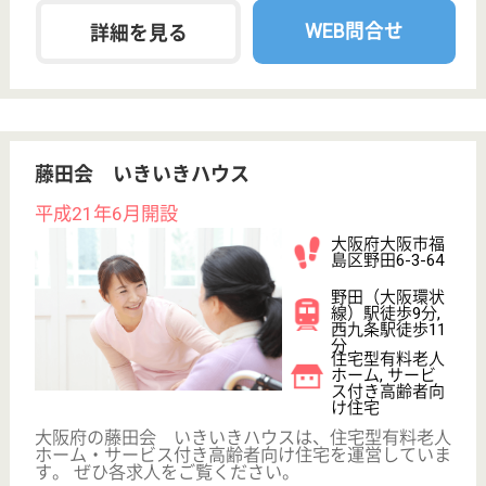
WEB問合せ
詳細を見る
その他の求人を見る
ツクイ・サンシャイン南巽
平成18年12月開設
大阪府大阪市生
野区巽中4-4-16
南巽駅徒歩5分
介護付有料老人
ホーム
大阪府のツクイ・サンシャイン南巽は、介護付有料老
人ホームを運営しています。 ぜひ各求人をご覧くだ
さい。
生活相談員 正社員(日勤のみ)
給与
月給：198,750円〜263,750円
職種
生活相談員
未経験OK
ブランクOK
育休・産休