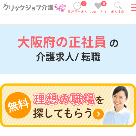
0
0
最近見た求人
お気に入り
求人検索
大阪府の正社員
の
介護求人/ 転職
現在の検索条件
大阪府
変更
エリア・駅
正社員
変更
こだわり条件